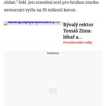
získat,“ řekl. Jen stavební ocel pro hrubou stavbu
nemocnici vyšla na 19 milionů korun.
Bývalý rektor
Tomáš Zima:
lékař a
biochemik, který
Prezidentské volby
chce být
prezidentem