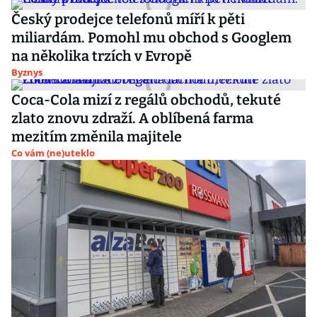
Český prodejce telefonů míří k pěti
miliardám. Pomohl mu obchod s Googlem
na několika trzích v Evropě
Byznys
Coca-Cola mizí z regálů obchodů, tekuté
zlato znovu zdraží. A oblíbená farma
mezitím změnila majitele
Co vám (ne)uteklo