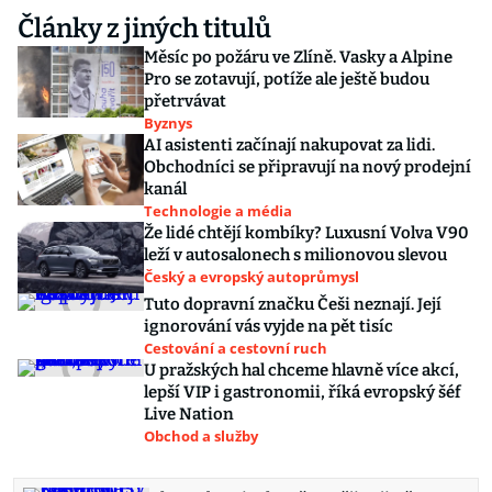
Články z jiných titulů
Měsíc po požáru ve Zlíně. Vasky a Alpine
Pro se zotavují, potíže ale ještě budou
přetrvávat
Byznys
AI asistenti začínají nakupovat za lidi.
Obchodníci se připravují na nový prodejní
kanál
Technologie a média
Že lidé chtějí kombíky? Luxusní Volva V90
leží v autosalonech s milionovou slevou
Český a evropský autoprůmysl
Tuto dopravní značku Češi neznají. Její
ignorování vás vyjde na pět tisíc
Cestování a cestovní ruch
U pražských hal chceme hlavně více akcí,
lepší VIP i gastronomii, říká evropský šéf
Live Nation
Obchod a služby