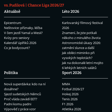
vs. Pudilová
Chance Liga 2026/27
Aktuálně
Léto 2026
Epicentrum
Karlovarský filmový festival
Neštovice: příznaky, léčba
2026
V čem jezdí Yamal a Mesii?
Znamení, že jste potkali
Kvízy pro seniory
někoho z minulého života
Kalendář úplňků 2026
Astronomické úkazy 2026:
Co je bodycount?
zatmění slunce a další
Jak obléci miminko při
vysokých teplotách?
Jak na dokonalé letní mojito
6 lehkých letních salátů
Politika
Sport 2026
Nová superdávka: kdo na ní
MMA
dosáhne?
Fotbal 2026/27
Sjezd sudetských Němců
Hokej 2026
Proč vláda zavádí EET?
Tenis 2026
Padni komu padni
F1 2026
Výpověď z práce vzor
Atletika 2026