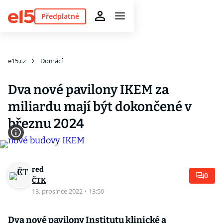
Předplatné
e15.cz
Domácí
Dva nové pavilony IKEM za
miliardu mají být dokončené v
březnu 2024
red
0
ČTK
13. prosince 2022
·
13:50
Dva nové pavilony Institutu klinické a