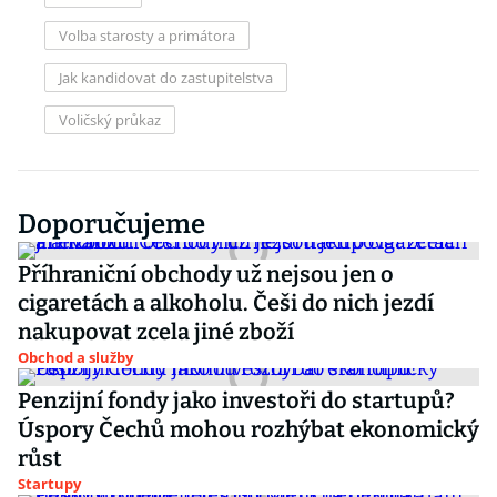
Volba starosty a primátora
Jak kandidovat do zastupitelstva
Voličský průkaz
Doporučujeme
Příhraniční obchody už nejsou jen o
cigaretách a alkoholu. Češi do nich jezdí
nakupovat zcela jiné zboží
Obchod a služby
Penzijní fondy jako investoři do startupů?
Úspory Čechů mohou rozhýbat ekonomický
růst
Startupy