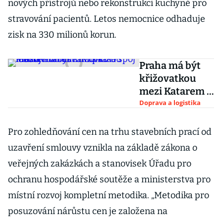
nových přístrojů nebo rekonstrukci kuchyně pro
stravování pacientů. Letos nemocnice odhaduje
zisk na 330 milionů korun.
Praha má být
křižovatkou
mezi Katarem a
USA. Za spoj
Doprava a logistika
lobbuje ministr
Kupka i letiště
Pro zohledňování cen na trhu stavebních prací od
uzavření smlouvy vznikla na základě zákona o
veřejných zakázkách a stanovisek Úřadu pro
ochranu hospodářské soutěže a ministerstva pro
místní rozvoj kompletní metodika. „Metodika pro
posuzování nárůstu cen je založena na