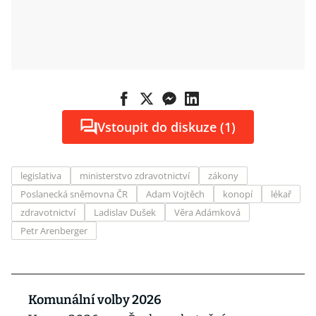
Vstoupit do diskuze (1)
legislativa
ministerstvo zdravotnictví
zákony
Poslanecká sněmovna ČR
Adam Vojtěch
konopí
lékař
zdravotnictví
Ladislav Dušek
Věra Adámková
Petr Arenberger
Komunální volby 2026