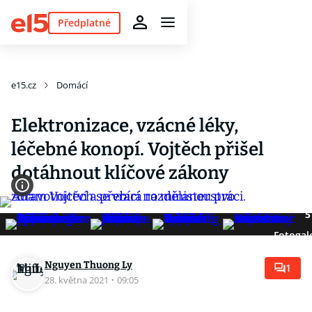
Předplatné
e15.cz
Domácí
Elektronizace, vzácné léky,
léčebné konopí. Vojtěch přišel
dotáhnout klíčové zákony
5
Fotogal
Nguyen Thuong Ly
1
28. května 2021
·
09:05