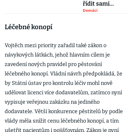
řídit sami
pacienti, chce
Domácí
ANO. V praxi
Léčebné konopí
nemožné, zní
kritika
Vojtěch mezi priority zařadil také zákon o
návykových látkách, jehož hlavním cílem je
zavedení nových pravidel pro pěstování
léčebného konopí. Vládní návrh předpokládá, že
by Státní ústav pro kontrolu léčiv mohl nově
udělovat licenci více dodavatelům, zatímco nyní
vypisuje veřejnou zakázku na jediného
dodavatele. Větší konkurence pěstitelů by podle
vlády měla snížit cenu léčebného konopí, a tím
ušetřit pacientům i pojišťovnám. Zákon je nyní