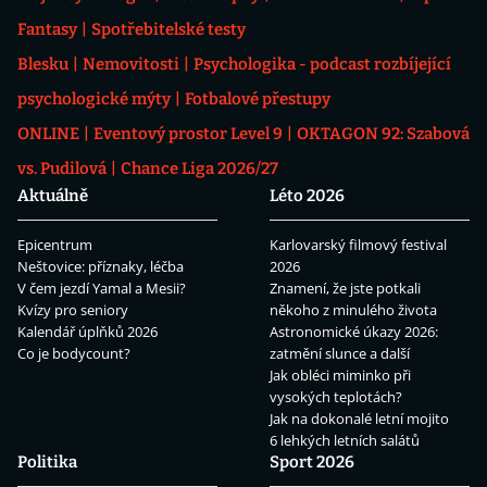
Fantasy
Spotřebitelské testy
Blesku
Nemovitosti
Psychologika - podcast rozbíjející
psychologické mýty
Fotbalové přestupy
ONLINE
Eventový prostor Level 9
OKTAGON 92: Szabová
vs. Pudilová
Chance Liga 2026/27
Aktuálně
Léto 2026
Epicentrum
Karlovarský filmový festival
Neštovice: příznaky, léčba
2026
V čem jezdí Yamal a Mesii?
Znamení, že jste potkali
Kvízy pro seniory
někoho z minulého života
Kalendář úplňků 2026
Astronomické úkazy 2026:
Co je bodycount?
zatmění slunce a další
Jak obléci miminko při
vysokých teplotách?
Jak na dokonalé letní mojito
6 lehkých letních salátů
Politika
Sport 2026