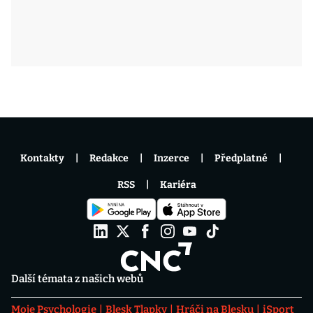
Kontakty
Redakce
Inzerce
Předplatné
RSS
Kariéra
Další témata z našich webů
Moje Psychologie
Blesk Tlapky
Hráči na Blesku
iSport