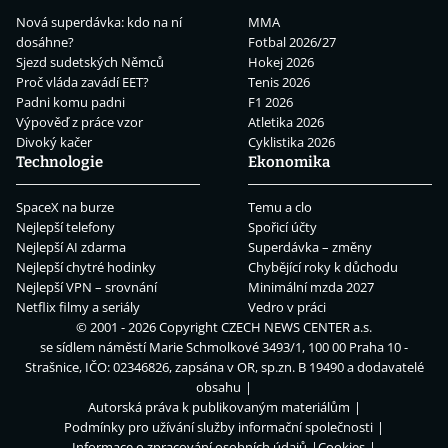
Nová superdávka: kdo na ní
MMA
dosáhne?
Fotbal 2026/27
Sjezd sudetských Němců
Hokej 2026
Proč vláda zavádí EET?
Tenis 2026
Padni komu padni
F1 2026
Výpověď z práce vzor
Atletika 2026
Divoký kačer
Cyklistika 2026
Technologie
Ekonomika
SpaceX na burze
Temu a clo
Nejlepší telefony
Spořicí účty
Nejlepší AI zdarma
Superdávka – změny
Nejlepší chytré hodinky
Chybějící roky k důchodu
Nejlepší VPN – srovnání
Minimální mzda 2027
Netflix filmy a seriály
Vedro v práci
© 2001 - 2026 Copyright
CZECH NEWS CENTER a.s.
se sídlem náměstí Marie Schmolkové 3493/1, 100 00 Praha 10 -
Strašnice, IČO: 02346826, zapsána v OR, sp.zn. B 19490 a dodavatelé
obsahu
Autorská práva k publikovaným materiálům
Podmínky pro užívání služby informační společnosti
Informace o zpracování osobních údajů
Cookies