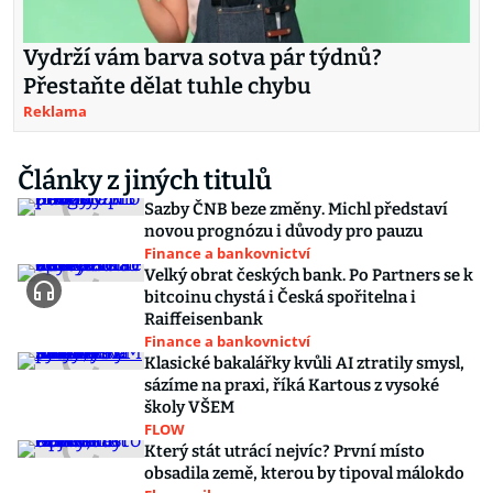
Vydrží vám barva sotva pár týdnů?
Přestaňte dělat tuhle chybu
Reklama
Články z jiných titulů
Sazby ČNB beze změny. Michl představí
novou prognózu i důvody pro pauzu
Finance a bankovnictví
Velký obrat českých bank. Po Partners se k
bitcoinu chystá i Česká spořitelna i
Raiffeisenbank
Finance a bankovnictví
Klasické bakalářky kvůli AI ztratily smysl,
sázíme na praxi, říká Kartous z vysoké
školy VŠEM
FLOW
Který stát utrácí nejvíc? První místo
obsadila země, kterou by tipoval málokdo