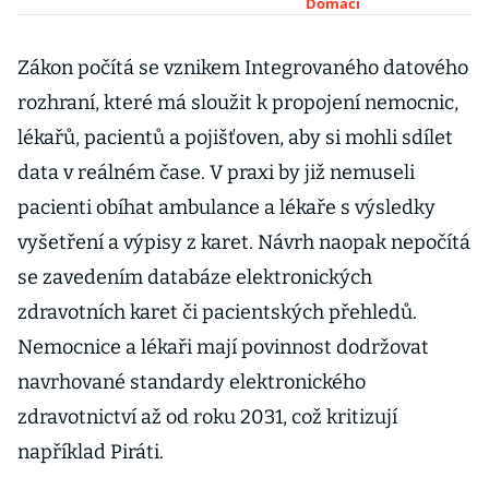
elektronizaci
Domácí
zdravotnictví.
Ale až od roku
Zákon počítá se vznikem Integrovaného datového
2031
rozhraní, které má sloužit k propojení nemocnic,
lékařů, pacientů a pojišťoven, aby si mohli sdílet
data v reálném čase. V praxi by již nemuseli
pacienti obíhat ambulance a lékaře s výsledky
vyšetření a výpisy z karet. Návrh naopak nepočítá
se zavedením databáze elektronických
zdravotních karet či pacientských přehledů.
Nemocnice a lékaři mají povinnost dodržovat
navrhované standardy elektronického
zdravotnictví až od roku 2031, což kritizují
například Piráti.