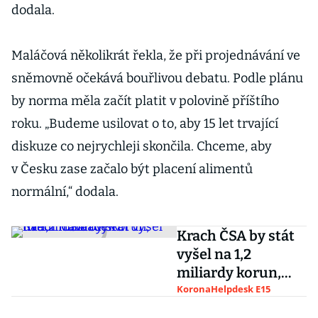
dodala.
Maláčová několikrát řekla, že při projednávání ve
sněmovně očekává bouřlivou debatu. Podle plánu
by norma měla začít platit v polovině příštího
roku. „Budeme usilovat o to, aby 15 let trvající
diskuze co nejrychleji skončila. Chceme, aby
v Česku zase začalo být placení alimentů
normální,“ dodala.
Krach ČSA by stát
vyšel na 1,2
miliardy korun,
uvedl Hamáček
KoronaHelpdesk E15