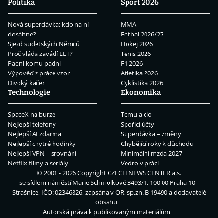
Politika
Sport 2026
Nová superdávka: kdo na ní
MMA
dosáhne?
Fotbal 2026/27
Sjezd sudetských Němců
Hokej 2026
Proč vláda zavádí EET?
Tenis 2026
Padni komu padni
F1 2026
Výpověď z práce vzor
Atletika 2026
Divoký kačer
Cyklistika 2026
Technologie
Ekonomika
SpaceX na burze
Temu a clo
Nejlepší telefony
Spořicí účty
Nejlepší AI zdarma
Superdávka – změny
Nejlepší chytré hodinky
Chybějící roky k důchodu
Nejlepší VPN – srovnání
Minimální mzda 2027
Netflix filmy a seriály
Vedro v práci
© 2001 - 2026 Copyright
CZECH NEWS CENTER a.s.
se sídlem náměstí Marie Schmolkové 3493/1, 100 00 Praha 10 -
Strašnice, IČO: 02346826, zapsána v OR, sp.zn. B 19490 a dodavatelé
obsahu
Autorská práva k publikovaným materiálům