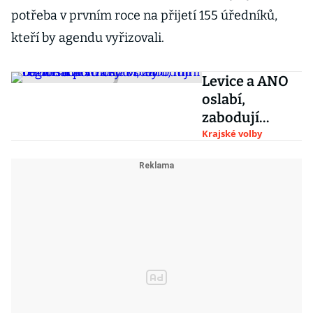
potřeba v prvním roce na přijetí 155 úředníků,
kteří by agendu vyřizovali.
Levice a ANO
oslabí,
zabodují
regionální
Krajské volby
strany. Volby
roztříští
politickou
scénu, míní
odborníci