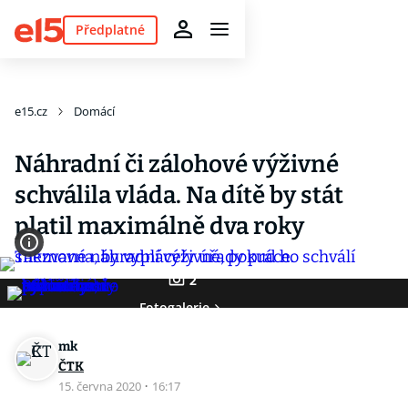
Předplatné
e15.cz
Domácí
Náhradní či zálohové výživné
schválila vláda. Na dítě by stát
platil maximálně dva roky
2
Fotogalerie
mk
ČTK
15. června 2020
·
16:17