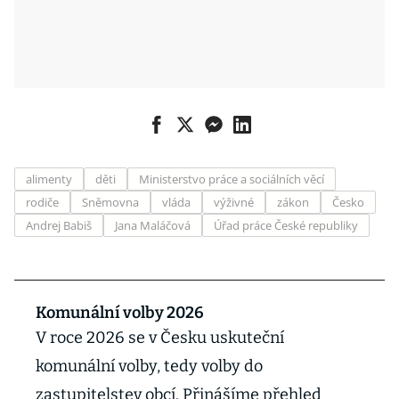
alimenty
děti
Ministerstvo práce a sociálních věcí
rodiče
Sněmovna
vláda
výživné
zákon
Česko
Andrej Babiš
Jana Maláčová
Úřad práce České republiky
Komunální volby 2026
V roce 2026 se v Česku uskuteční
komunální volby, tedy volby do
zastupitelstev obcí. Přinášíme přehled