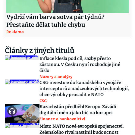
Vydrží vám barva sotva pár týdnů?
Přestaňte dělat tuhle chybu
Reklama
Články z jiných titulů
Inflace klesla pod cíl, sazby přesto
zůstanou. V Česku nyní rozhoduje jiné
číslo
Názory a analýzy
CSG investuje do kanadského vývojáře
interceptorů a nadzvukových technologií,
chce výrobky prosadit v NATO
CSG
Kazachstán předběhl Evropu. Zavádí
digitální měnu jako bič na korupci
Finance a bankovnictví
Místo NATO nové evropské spojenectví.
Zelenského rival nastínil budoucnost