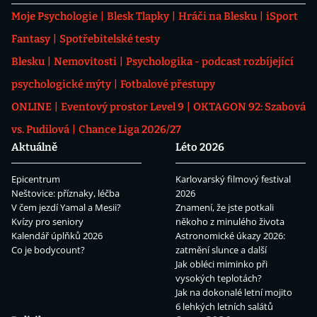
Moje Psychologie
Blesk Tlapky
Hráči na Blesku
iSport
Fantasy
Spotřebitelské testy
Blesku
Nemovitosti
Psychologika - podcast rozbíjející
psychologické mýty
Fotbalové přestupy
ONLINE
Eventový prostor Level 9
OKTAGON 92: Szabová
vs. Pudilová
Chance Liga 2026/27
Aktuálně
Léto 2026
Epicentrum
Karlovarský filmový festival
Neštovice: příznaky, léčba
2026
V čem jezdí Yamal a Mesii?
Znamení, že jste potkali
Kvízy pro seniory
někoho z minulého života
Kalendář úplňků 2026
Astronomické úkazy 2026:
Co je bodycount?
zatmění slunce a další
Jak obléci miminko při
vysokých teplotách?
Jak na dokonalé letní mojito
6 lehkých letních salátů