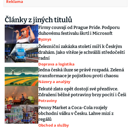
Reklama
Články z jiných titulů
Firmy couvají od Prague Pride. Podporu
duhovému festivalu škrtl i Microsoft
Byznys
Železniční zakázka století míří k Českým
drahám. Jako vítěze je schválili středočeští
radní
Doprava a logistika
Jedna česká iluze se právě rozpadá. Zelená
transformace je pojistkou proti chaosu
Názory a analýzy
Tekuté zlato opět dostojí své přezdívce.
Zdražení běžné potraviny brzy pocítí i Češi
Potraviny
Penny Market a Coca-Cola rozjely
obchodní válku v Česku. Lahve mizí z
regálů
Obchod a služby