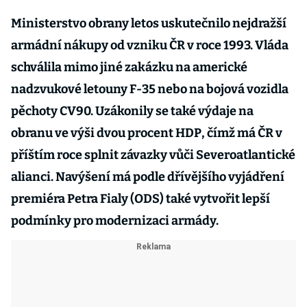
Ministerstvo obrany letos uskutečnilo nejdražší
armádní nákupy od vzniku ČR v roce 1993. Vláda
schválila mimo jiné zakázku na americké
nadzvukové letouny F-35 nebo na bojová vozidla
pěchoty CV90. Uzákonily se také výdaje na
obranu ve výši dvou procent HDP, čímž má ČR v
příštím roce splnit závazky vůči Severoatlantické
alianci. Navýšení má podle dřívějšího vyjádření
premiéra Petra Fialy (ODS) také vytvořit lepší
podmínky pro modernizaci armády.