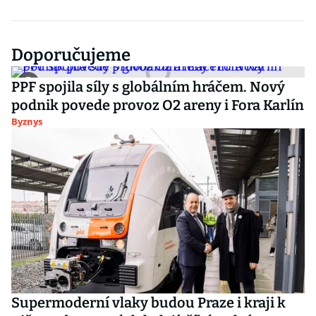
Doporučujeme
PPF spojila síly s globálním hráčem. Nový
podnik povede provoz O2 areny i Fora Karlín
Byznys
Supermoderní vlaky budou Praze i kraji k