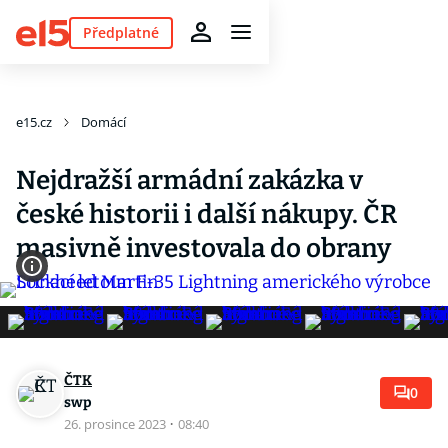
Předplatné
e15.cz
Domácí
Nejdražší armádní zakázka v
české historii i další nákupy. ČR
masivně investovala do obrany
ČTK
0
swp
26. prosince 2023
·
08:40