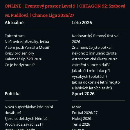
ONLINE
Eventový prostor Level 9
OKTAGON 92: Szabová
vs. Pudilová
Chance Liga 2026/27
Aktuálně
Léto 2026
Epicentrum
Karlovarský filmový festival
Neštovice: příznaky, léčba
2026
V čem jezdí Yamal a Mesii?
Znamení, že jste potkali
Kvízy pro seniory
někoho z minulého života
Kalendář úplňků 2026
Astronomické úkazy 2026:
Co je bodycount?
zatmění slunce a další
Jak obléci miminko při
vysokých teplotách?
Jak na dokonalé letní mojito
6 lehkých letních salátů
Politika
Sport 2026
Nová superdávka: kdo na ní
MMA
dosáhne?
Fotbal 2026/27
Sjezd sudetských Němců
Hokej 2026
Proč vláda zavádí EET?
Tenis 2026
Padni komu padni
F1 2026