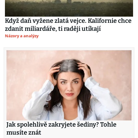
Když daň vyžene zlatá vejce. Kalifornie chce
zdanit miliardáře, ti raději utíkají
Názory a analýzy
Jak spolehlivě zakryjete šediny? Tohle
musíte znát