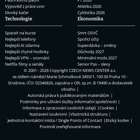
Výpověď z práce vzor
Atletika 2026
Divoký kačer
Cyklistika 2026
Technologie
Ekonomika
SpaceX na burze
Smrt OSVČ
Nejlepší telefony
Spořicí účty
Nejlepší AI zdarma
Superdávka – změny
Nejlepší chytré hodinky
Důchody 2027
Nejlepší VPN – srovnání
Minimální mzda 2027
Netflix filmy a seriály
Senior Pas – slevy
© 2001 - 2026 Copyright
CZECH NEWS CENTER a.s.
se sídlem náměstí Marie Schmolkové 3493/1, 100 00 Praha 10 -
Strašnice, IČO: 02346826, zapsána v OR, sp.zn. B 19490 a dodavatelé
obsahu
Autorská práva k publikovaným materiálům
Podmínky pro užívání služby informační společnosti
Informace o zpracování osobních údajů
Cookies
Nastavení soukromí
Vlastnická struktura
Jednotná kontaktní místa / Single Points of Contact
Etický kodex
Povinně zveřejňované informace