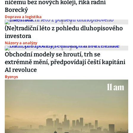
ničemu bez nových kolejí, říká radní
Borecký
Doprava a logistika
(Ne)tradiční léto z pohledu dluhopisového
investora
Názory a analýzy
Obchodní modely se hroutí, trh se
extrémně mění, předpovídají čeští kapitáni
AI revoluce
Byznys