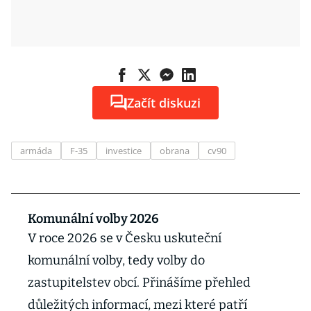
Začít diskuzi
armáda
F-35
investice
obrana
cv90
Komunální volby 2026
V roce 2026 se v Česku uskuteční
komunální volby, tedy volby do
zastupitelstev obcí. Přinášíme přehled
důležitých informací, mezi které patří