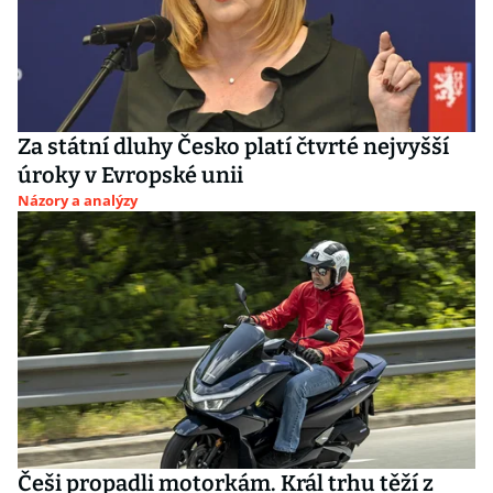
Za státní dluhy Česko platí čtvrté nejvyšší
úroky v Evropské unii
Názory a analýzy
Češi propadli motorkám. Král trhu těží z