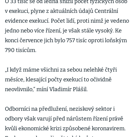
O 33 tisíc se od ledna snížil počet fyzických osob
v exekuci, plyne z aktuálních údajů Centrální
evidence exekucí. Počet lidí, proti nimž je vedeno
jedno nebo více řízení, je však stále vysoký. Ke
konci července jich bylo 757 tisíc oproti loňským
790 tisícům.
„I když máme všichni za sebou nelehké čtyři
měsíce, klesající počty exekucí to očividně
neovlivnilo,“ míní Vladimír Plášil.
Odborníci na předlužení, neziskový sektor i
odbory však varují před nárůstem řízení právě
kvůli ekonomické krizi způsobené koronavirem.