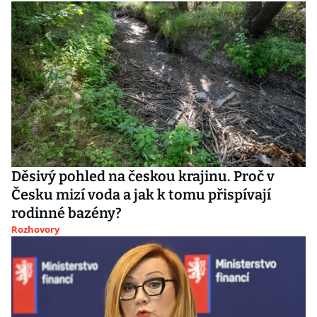
Děsivý pohled na českou krajinu. Proč v
Česku mizí voda a jak k tomu přispívají
rodinné bazény?
Rozhovory