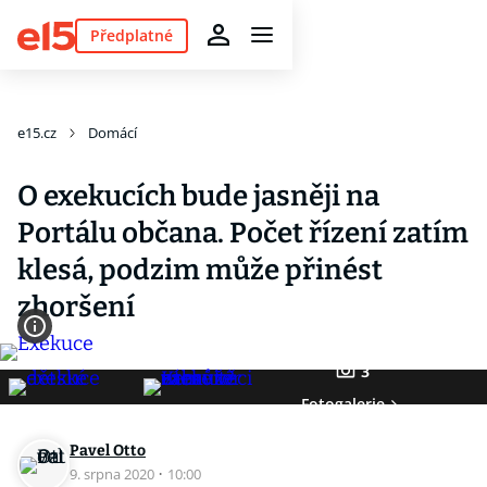
Předplatné
e15.cz
Domácí
O exekucích bude jasněji na
Portálu občana. Počet řízení zatím
klesá, podzim může přinést
zhoršení
3
Fotogalerie
Pavel Otto
9. srpna 2020
·
10:00