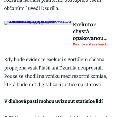
rozšířila na další platformu dostupnou všem
občanům,“ uvedl Dzurilla.
Exekutor
chystá
opakovanou
dražbu vily
Reality a stavebnictví
uprchlého
Radovana
Kdy bude evidence exekucí s Portálem občana
Krejčíře v
propojena však Plášil ani Dzurilla neupřesnili.
Černošicích
Pouze se shodli na vzniku mezirezortní komise,
která bude mít digitalizaci justice na starosti.
V dluhové pasti mohou uvíznout statisíce lidí