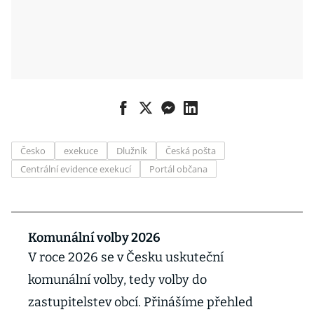
Česko
exekuce
Dlužník
Česká pošta
Centrální evidence exekucí
Portál občana
Komunální volby 2026
V roce 2026 se v Česku uskuteční
komunální volby, tedy volby do
zastupitelstev obcí. Přinášíme přehled