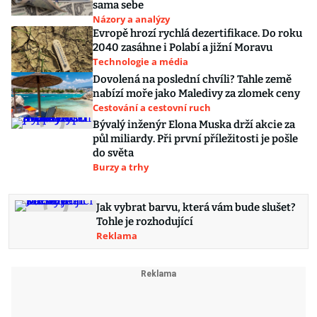
sama sebe
Názory a analýzy
Evropě hrozí rychlá dezertifikace. Do roku
2040 zasáhne i Polabí a jižní Moravu
Technologie a média
Dovolená na poslední chvíli? Tahle země
nabízí moře jako Maledivy za zlomek ceny
Cestování a cestovní ruch
Bývalý inženýr Elona Muska drží akcie za
půl miliardy. Při první příležitosti je pošle
do světa
Burzy a trhy
Jak vybrat barvu, která vám bude slušet?
Tohle je rozhodující
Reklama