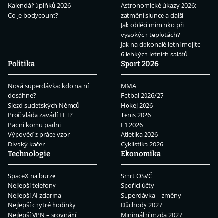
Kalendář úplňků 2026
Astronomické úkazy 2026:
Co je bodycount?
zatmění slunce a další
Jak obléci miminko při
vysokých teplotách?
Jak na dokonalé letní mojito
6 lehkých letních salátů
Politika
Sport 2026
Nová superdávka: kdo na ní
MMA
dosáhne?
Fotbal 2026/27
Sjezd sudetských Němců
Hokej 2026
Proč vláda zavádí EET?
Tenis 2026
Padni komu padni
F1 2026
Výpověď z práce vzor
Atletika 2026
Divoký kačer
Cyklistika 2026
Technologie
Ekonomika
SpaceX na burze
Smrt OSVČ
Nejlepší telefony
Spořicí účty
Nejlepší AI zdarma
Superdávka – změny
Nejlepší chytré hodinky
Důchody 2027
Nejlepší VPN – srovnání
Minimální mzda 2027