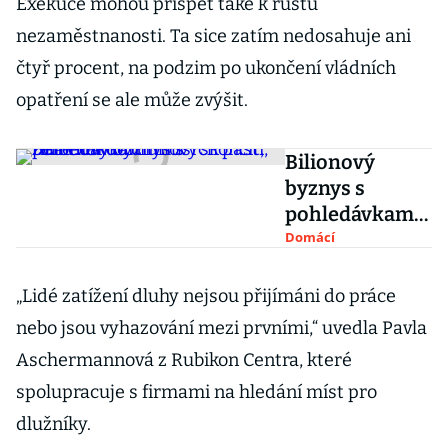
Exekuce mohou přispět také k růstu
nezaměstnanosti. Ta sice zatím nedosahuje ani
čtyř procent, na podzim po ukončení vládních
opatření se ale může zvýšit.
Bilionový
byznys s
pohledávkami
musí skončit,
Domácí
žene lidi do
dluhových
„Lidé zatížení dluhy nejsou přijímáni do práce
pastí, říká
nebo jsou vyhazování mezi prvními,“ uvedla Pavla
exekutor
Aschermannová z Rubikon Centra, které
spolupracuje s firmami na hledání míst pro
dlužníky.