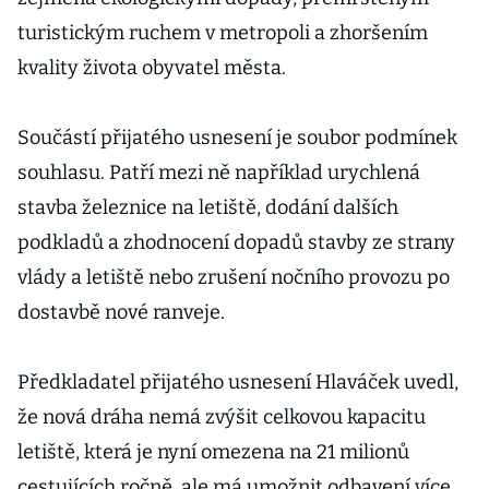
turistickým ruchem v metropoli a zhoršením
kvality života obyvatel města.
Součástí přijatého usnesení je soubor podmínek
souhlasu. Patří mezi ně například urychlená
stavba železnice na letiště, dodání dalších
podkladů a zhodnocení dopadů stavby ze strany
vlády a letiště nebo zrušení nočního provozu po
dostavbě nové ranveje.
Předkladatel přijatého usnesení Hlaváček uvedl,
že nová dráha nemá zvýšit celkovou kapacitu
letiště, která je nyní omezena na 21 milionů
cestujících ročně, ale má umožnit odbavení více