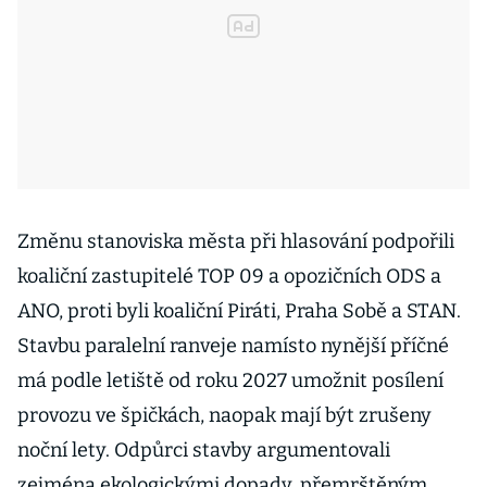
Změnu stanoviska města při hlasování podpořili
koaliční zastupitelé TOP 09 a opozičních ODS a
ANO, proti byli koaliční Piráti, Praha Sobě a STAN.
Stavbu paralelní ranveje namísto nynější příčné
má podle letiště od roku 2027 umožnit posílení
provozu ve špičkách, naopak mají být zrušeny
noční lety. Odpůrci stavby argumentovali
zejména ekologickými dopady, přemrštěným