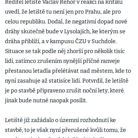
ale nevyhne
Ředitel letiště Václav Řehoř v reakci na kritiku
uvedl, že letiště tu není jen pro Prahu, ale pro
celou republiku. Dodal, že negativní dopad nové
dráhy skutečně bude v Lysolajích, ke kterým se
dráha přiblíží, a v kampusu ČZU v Suchdole.
Situace se tak podle něj zhorší pro několik tisíc
lidí, zatímco zrušením nynější příčné ranveje
přestanou letadla přelétávat nad městem, kde to
nyní zasahuje až statisíce lidí. Potvrdil, že letiště
je po stavbě připraveno zrušit noční lety, které
jinak bude nutné naopak posílit.
Letiště již zažádalo o územní rozhodnutí ke
stavbě, to je však nyní přerušené kvůli tomu, že