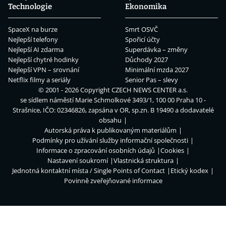
Technologie
Ekonomika
SpaceX na burze
Smrt OSVČ
Nejlepší telefony
Spořicí účty
Nejlepší AI zdarma
Superdávka – změny
Nejlepší chytré hodinky
Důchody 2027
Nejlepší VPN – srovnání
Minimální mzda 2027
Netflix filmy a seriály
Senior Pas – slevy
© 2001 - 2026 Copyright
CZECH NEWS CENTER a.s.
se sídlem náměstí Marie Schmolkové 3493/1, 100 00 Praha 10 -
Strašnice, IČO: 02346826, zapsána v OR, sp.zn. B 19490 a dodavatelé
obsahu
Autorská práva k publikovaným materiálům
Podmínky pro užívání služby informační společnosti
Informace o zpracování osobních údajů
Cookies
Nastavení soukromí
Vlastnická struktura
Jednotná kontaktní místa / Single Points of Contact
Etický kodex
Povinně zveřejňované informace