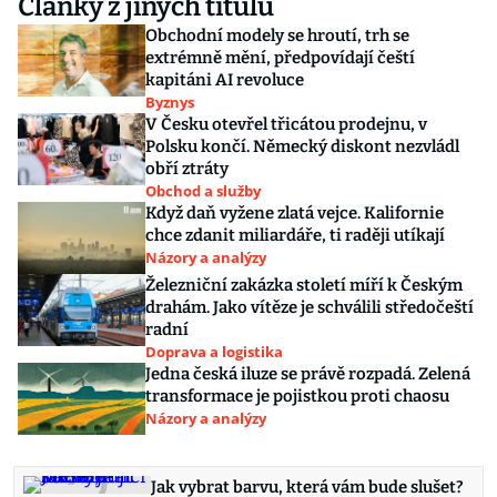
Články z jiných titulů
Obchodní modely se hroutí, trh se
extrémně mění, předpovídají čeští
kapitáni AI revoluce
Byznys
V Česku otevřel třicátou prodejnu, v
Polsku končí. Německý diskont nezvládl
obří ztráty
Obchod a služby
Když daň vyžene zlatá vejce. Kalifornie
chce zdanit miliardáře, ti raději utíkají
Názory a analýzy
Železniční zakázka století míří k Českým
drahám. Jako vítěze je schválili středočeští
radní
Doprava a logistika
Jedna česká iluze se právě rozpadá. Zelená
transformace je pojistkou proti chaosu
Názory a analýzy
Jak vybrat barvu, která vám bude slušet?