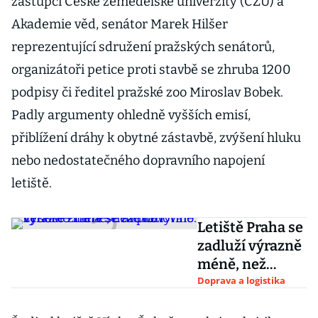
zástupci České zemědělské univerzity (ČZU) a
Akademie věd, senátor Marek Hilšer
reprezentující sdružení pražských senátorů,
organizátoři petice proti stavbě se zhruba 1200
podpisy či ředitel pražské zoo Miroslav Bobek.
Padly argumenty ohledně vyšších emisí,
přiblížení dráhy k obytné zástavbě, zvýšení hluku
nebo nedostatečného dopravního napojení
letiště.
Letiště Praha se
zadluží výrazně
méně, než
plánovalo.
Doprava a logistika
Vysoké ztrátě se