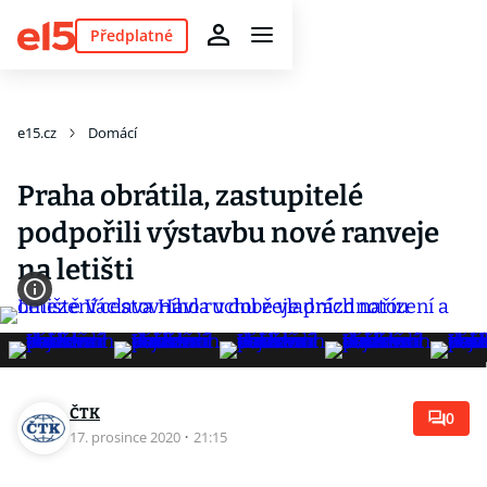
Předplatné
e15.cz
Domácí
Praha obrátila, zastupitelé
podpořili výstavbu nové ranveje
na letišti
ČTK
0
17. prosince 2020
·
21:15