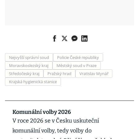
Nejvyšší správní soud
Policie České republiky
Moravskoslezský kraj
Městský soud v Praze
Středočeský kraj
Pražský hrad
Vratislav Mynář
Krajská hygienická stanice
Komunální volby 2026
V roce 2026 se v Česku uskuteční
komunální volby, tedy volby do