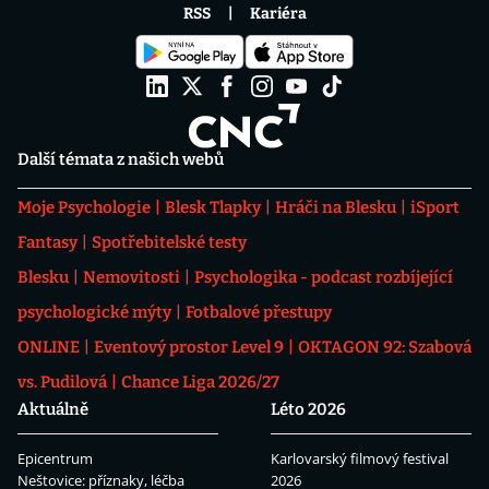
RSS
Kariéra
Další témata z našich webů
Moje Psychologie
Blesk Tlapky
Hráči na Blesku
iSport
Fantasy
Spotřebitelské testy
Blesku
Nemovitosti
Psychologika - podcast rozbíjející
psychologické mýty
Fotbalové přestupy
ONLINE
Eventový prostor Level 9
OKTAGON 92: Szabová
vs. Pudilová
Chance Liga 2026/27
Aktuálně
Léto 2026
Epicentrum
Karlovarský filmový festival
Neštovice: příznaky, léčba
2026