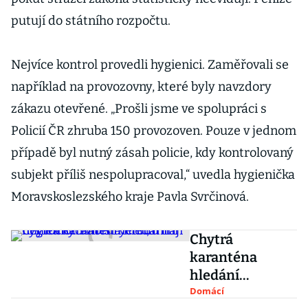
putují do státního rozpočtu.
Nejvíce kontrol provedli hygienici. Zaměřovali se
například na provozovny, které byly navzdory
zákazu otevřené. „Prošli jsme ve spolupráci s
Policií ČR zhruba 150 provozoven. Pouze v jednom
případě byl nutný zásah policie, kdy kontrolovaný
subjekt příliš nespolupracoval,“ uvedla hygienička
Moravskoslezského kraje Pavla Svrčinová.
Chytrá
karanténa
hledání
nemocných
Domácí