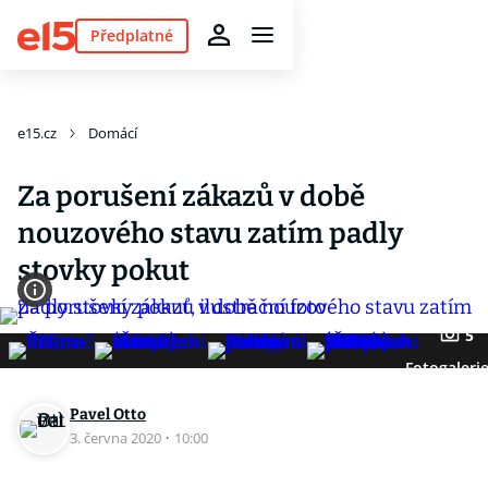
Předplatné
e15.cz
Domácí
Za porušení zákazů v době
nouzového stavu zatím padly
stovky pokut
5
Fotogaleri
Pavel Otto
3. června 2020
·
10:00