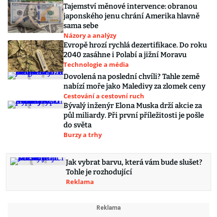
Tajemství měnové intervence: obranou
japonského jenu chrání Amerika hlavně
sama sebe
Názory a analýzy
Evropě hrozí rychlá dezertifikace. Do roku
2040 zasáhne i Polabí a jižní Moravu
Technologie a média
Dovolená na poslední chvíli? Tahle země
nabízí moře jako Maledivy za zlomek ceny
Cestování a cestovní ruch
Bývalý inženýr Elona Muska drží akcie za
půl miliardy. Při první příležitosti je pošle
do světa
Burzy a trhy
Jak vybrat barvu, která vám bude slušet?
Tohle je rozhodující
Reklama