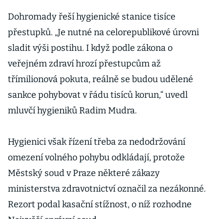
neurychlí, míní
hygienici. Babiš
Dohromady řeší hygienické stanice tisíce
metodu hájí
přestupků. „Je nutné na celorepublikové úrovni
sladit výši postihu. I když podle zákona o
veřejném zdraví hrozí přestupcům až
třímilionová pokuta, reálně se budou udělené
sankce pohybovat v řádu tisíců korun,“ uvedl
mluvčí hygieniků Radim Mudra.
Hygienici však řízení třeba za nedodržování
omezení volného pohybu odkládají, protože
Městský soud v Praze některé zákazy
ministerstva zdravotnictví označil za nezákonné.
Rezort podal kasační stížnost, o níž rozhodne