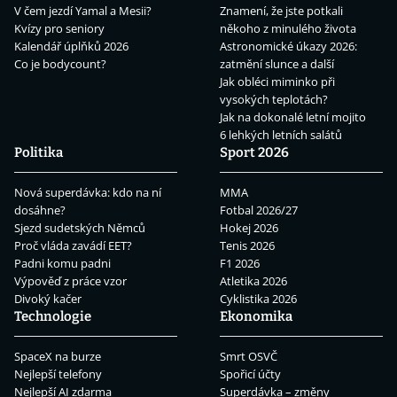
V čem jezdí Yamal a Mesii?
Znamení, že jste potkali
Kvízy pro seniory
někoho z minulého života
Kalendář úplňků 2026
Astronomické úkazy 2026:
Co je bodycount?
zatmění slunce a další
Jak obléci miminko při
vysokých teplotách?
Jak na dokonalé letní mojito
6 lehkých letních salátů
Politika
Sport 2026
Nová superdávka: kdo na ní
MMA
dosáhne?
Fotbal 2026/27
Sjezd sudetských Němců
Hokej 2026
Proč vláda zavádí EET?
Tenis 2026
Padni komu padni
F1 2026
Výpověď z práce vzor
Atletika 2026
Divoký kačer
Cyklistika 2026
Technologie
Ekonomika
SpaceX na burze
Smrt OSVČ
Nejlepší telefony
Spořicí účty
Nejlepší AI zdarma
Superdávka – změny