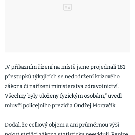
„V příkazním řízení na místě jsme projednali 181
přestupků týkajících se nedodržení krizového
zákona či nařízení ministerstva zdravotnictví.
Všechny byly uloženy fyzickým osobám,“ uvedl
mluvčí policejního prezidia Ondřej Moravčík.
Dodal, že celkový objem a ani průměrnou výši
pokut strážci zákona statisticky neevidují. Peníze