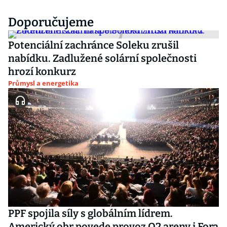
Doporučujeme
Potenciální zachránce Soleku zrušil
nabídku. Zadlužené solární společnosti
hrozí konkurz
Průmysl a energetika
PPF spojila síly s globálním lídrem.
Americký obr povede provoz O2 areny i Fora