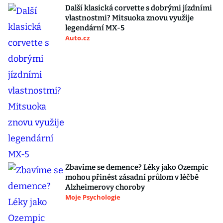
Další klasická corvette s dobrými jízdními
vlastnostmi? Mitsuoka znovu využije
legendární MX-5
Auto.cz
Zbavíme se demence? Léky jako Ozempic
mohou přinést zásadní průlom v léčbě
Alzheimerovy choroby
Moje Psychologie