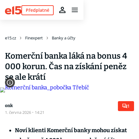
Předplatné
e15.cz
Finexpert
Banky a účty
Komerční banka láká na bonus 4
000 korun. Čas na získání peněz
se ale krátí
onk
1
1. června 2026
·
14:21
Noví klienti Komerční banky mohou získat