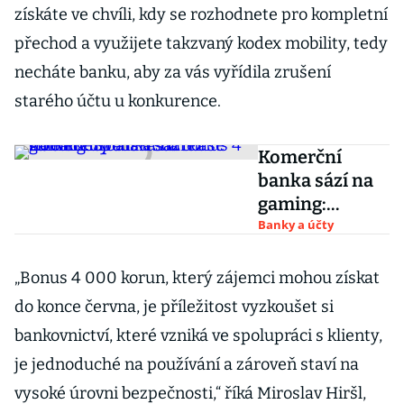
získáte ve chvíli, kdy se rozhodnete pro kompletní
přechod a využijete takzvaný kodex mobility, tedy
necháte banku, aby za vás vyřídila zrušení
starého účtu u konkurence.
Komerční
banka sází na
gaming:
Spouští soutěž
Banky a účty
se streamery a
láká na bonus
„Bonus 4 000 korun, který zájemci mohou získat
4 000 korun
do konce června, je příležitost vyzkoušet si
bankovnictví, které vzniká ve spolupráci s klienty,
je jednoduché na používání a zároveň staví na
vysoké úrovni bezpečnosti,“ říká Miroslav Hiršl,