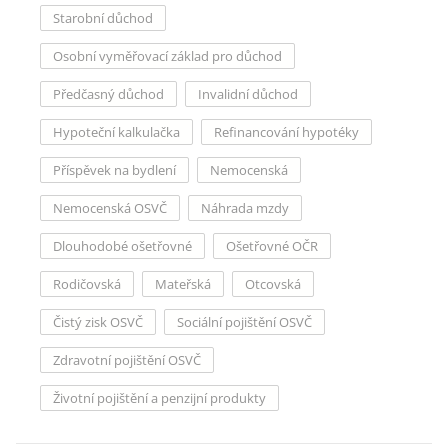
Starobní důchod
Osobní vyměřovací základ pro důchod
Předčasný důchod
Invalidní důchod
Hypoteční kalkulačka
Refinancování hypotéky
Příspěvek na bydlení
Nemocenská
Nemocenská OSVČ
Náhrada mzdy
Dlouhodobé ošetřovné
Ošetřovné OČR
Rodičovská
Mateřská
Otcovská
Čistý zisk OSVČ
Sociální pojištění OSVČ
Zdravotní pojištění OSVČ
Životní pojištění a penzijní produkty