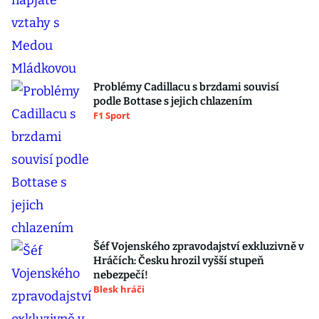
Problémy Cadillacu s brzdami souvisí
podle Bottase s jejich chlazením
F1 Sport
Šéf Vojenského zpravodajství exkluzivně v
Hráčích: Česku hrozil vyšší stupeň
nebezpečí!
Blesk hráči