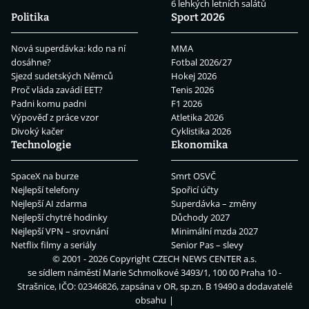
6 lehkých letních salátů
Politika
Sport 2026
Nová superdávka: kdo na ní
MMA
dosáhne?
Fotbal 2026/27
Sjezd sudetských Němců
Hokej 2026
Proč vláda zavádí EET?
Tenis 2026
Padni komu padni
F1 2026
Výpověď z práce vzor
Atletika 2026
Divoký kačer
Cyklistika 2026
Technologie
Ekonomika
SpaceX na burze
Smrt OSVČ
Nejlepší telefony
Spořicí účty
Nejlepší AI zdarma
Superdávka – změny
Nejlepší chytré hodinky
Důchody 2027
Nejlepší VPN – srovnání
Minimální mzda 2027
Netflix filmy a seriály
Senior Pas – slevy
© 2001 - 2026 Copyright
CZECH NEWS CENTER a.s.
se sídlem náměstí Marie Schmolkové 3493/1, 100 00 Praha 10 -
Strašnice, IČO: 02346826, zapsána v OR, sp.zn. B 19490 a dodavatelé
obsahu