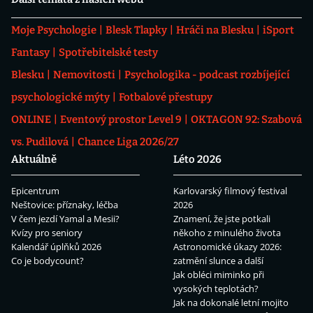
Moje Psychologie
Blesk Tlapky
Hráči na Blesku
iSport
Fantasy
Spotřebitelské testy
Blesku
Nemovitosti
Psychologika - podcast rozbíjející
psychologické mýty
Fotbalové přestupy
ONLINE
Eventový prostor Level 9
OKTAGON 92: Szabová
vs. Pudilová
Chance Liga 2026/27
Aktuálně
Léto 2026
Epicentrum
Karlovarský filmový festival
Neštovice: příznaky, léčba
2026
V čem jezdí Yamal a Mesii?
Znamení, že jste potkali
Kvízy pro seniory
někoho z minulého života
Kalendář úplňků 2026
Astronomické úkazy 2026:
Co je bodycount?
zatmění slunce a další
Jak obléci miminko při
vysokých teplotách?
Jak na dokonalé letní mojito