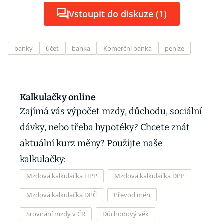
Vstoupit do diskuze (1)
banky
účet
banka
Komerční banka
peníze
Kalkulačky online
Zajímá vás výpočet mzdy, důchodu, sociální
dávky, nebo třeba hypotéky? Chcete znát
aktuální kurz měny? Použijte naše
kalkulačky:
Mzdová kalkulačka HPP
Mzdová kalkulačka DPP
Mzdová kalkulačka DPČ
Převod měn
Srovnání mzdy v ČR
Důchodový věk