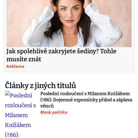
Jak spolehlivě zakryjete šediny? Tohle
musíte znát
Reklama
Články z jiných titulů
Poslední rozloučení s Milanem Knížákem
(†86): Dojemné vzpomínky přátel a záplava
věnců
Blesk politika