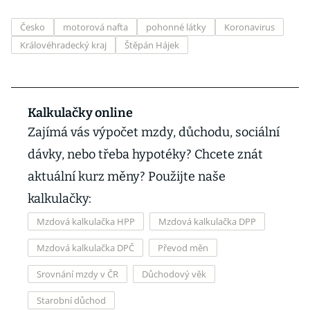
Česko
motorová nafta
pohonné látky
Koronavirus
Královéhradecký kraj
Štěpán Hájek
Kalkulačky online
Zajímá vás výpočet mzdy, důchodu, sociální
dávky, nebo třeba hypotéky? Chcete znát
aktuální kurz měny? Použijte naše
kalkulačky:
Mzdová kalkulačka HPP
Mzdová kalkulačka DPP
Mzdová kalkulačka DPČ
Převod měn
Srovnání mzdy v ČR
Důchodový věk
Starobní důchod