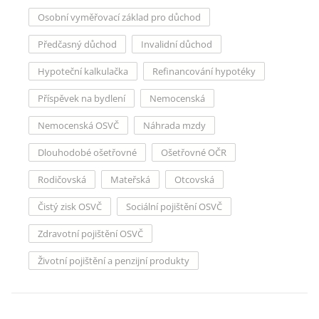
Osobní vyměřovací základ pro důchod
Předčasný důchod
Invalidní důchod
Hypoteční kalkulačka
Refinancování hypotéky
Příspěvek na bydlení
Nemocenská
Nemocenská OSVČ
Náhrada mzdy
Dlouhodobé ošetřovné
Ošetřovné OČR
Rodičovská
Mateřská
Otcovská
Čistý zisk OSVČ
Sociální pojištění OSVČ
Zdravotní pojištění OSVČ
Životní pojištění a penzijní produkty