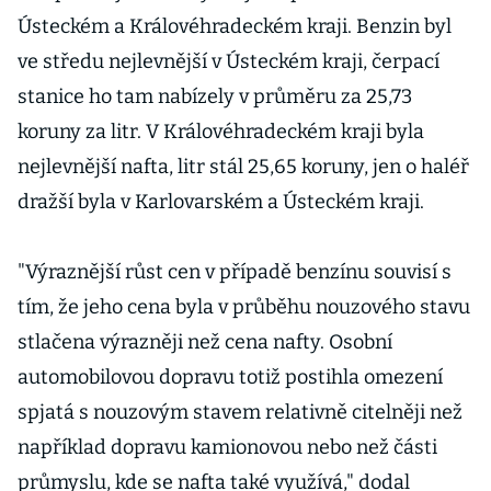
Ústeckém a Královéhradeckém kraji. Benzin byl
ve středu nejlevnější v Ústeckém kraji, čerpací
stanice ho tam nabízely v průměru za 25,73
koruny za litr. V Královéhradeckém kraji byla
nejlevnější nafta, litr stál 25,65 koruny, jen o haléř
dražší byla v Karlovarském a Ústeckém kraji.
"Výraznější růst cen v případě benzínu souvisí s
tím, že jeho cena byla v průběhu nouzového stavu
stlačena výrazněji než cena nafty. Osobní
automobilovou dopravu totiž postihla omezení
spjatá s nouzovým stavem relativně citelněji než
například dopravu kamionovou nebo než části
průmyslu, kde se nafta také využívá," dodal