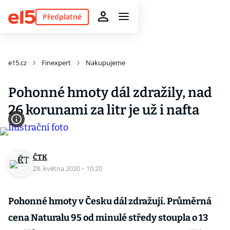
Předplatné
e15.cz
Finexpert
Nakupujeme
Pohonné hmoty dál zdražily, nad
26 korunami za litr je už i nafta
ČTK
28. května 2020
·
10:20
Pohonné hmoty v Česku dál zdražují. Průměrná
cena Naturalu 95 od minulé středy stoupla o 13