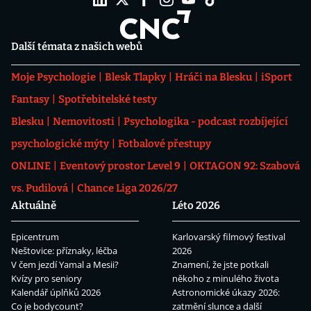
Další témata z našich webů
Moje Psychologie
Blesk Tlapky
Hráči na Blesku
iSport
Fantasy
Spotřebitelské testy
Blesku
Nemovitosti
Psychologika - podcast rozbíjející
psychologické mýty
Fotbalové přestupy
ONLINE
Eventový prostor Level 9
OKTAGON 92: Szabová
vs. Pudilová
Chance Liga 2026/27
Aktuálně
Léto 2026
Epicentrum
Karlovarský filmový festival
Neštovice: příznaky, léčba
2026
V čem jezdí Yamal a Mesii?
Znamení, že jste potkali
Kvízy pro seniory
někoho z minulého života
Kalendář úplňků 2026
Astronomické úkazy 2026:
Co je bodycount?
zatmění slunce a další