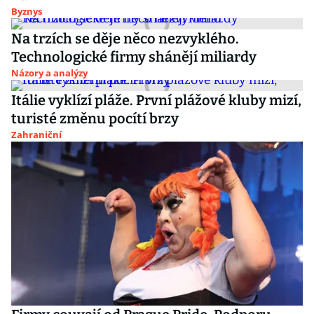
Byznys
Na trzích se děje něco nezvyklého.
Technologické firmy shánějí miliardy
Názory a analýzy
Itálie vyklízí pláže. První plážové kluby mizí,
turisté změnu pocítí brzy
Zahraniční