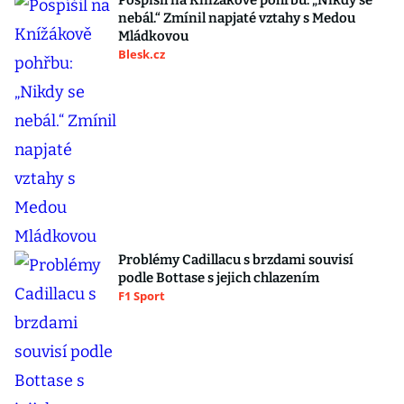
Pospíšil na Knížákově pohřbu: „Nikdy se
nebál.“ Zmínil napjaté vztahy s Medou
Mládkovou
Blesk.cz
Problémy Cadillacu s brzdami souvisí
podle Bottase s jejich chlazením
F1 Sport