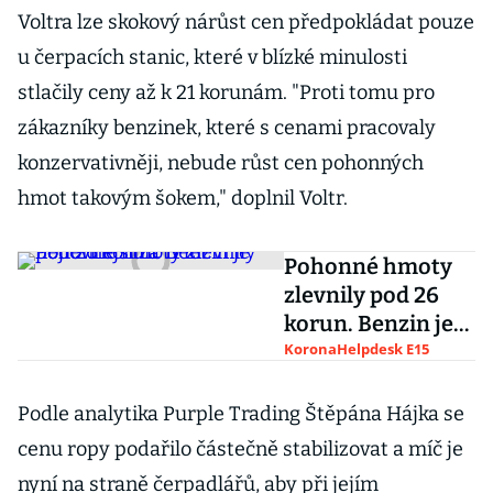
Voltra lze skokový nárůst cen předpokládat pouze
u čerpacích stanic, které v blízké minulosti
stlačily ceny až k 21 korunám. "Proti tomu pro
zákazníky benzinek, které s cenami pracovaly
konzervativněji, nebude růst cen pohonných
hmot takovým šokem," doplnil Voltr.
Pohonné hmoty
zlevnily pod 26
korun. Benzin je
nejlevnější za 11
KoronaHelpdesk E15
let
Podle analytika Purple Trading Štěpána Hájka se
cenu ropy podařilo částečně stabilizovat a míč je
nyní na straně čerpadlářů, aby při jejím