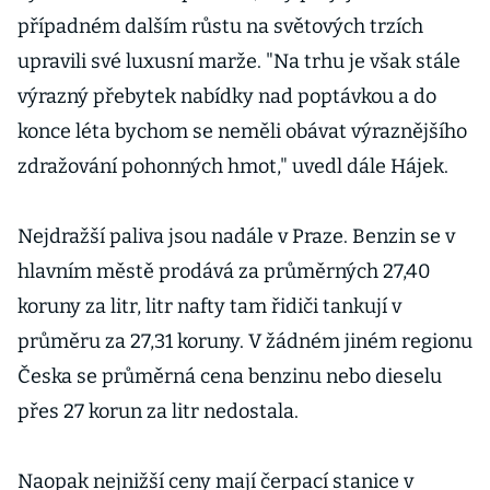
případném dalším růstu na světových trzích
upravili své luxusní marže. "Na trhu je však stále
výrazný přebytek nabídky nad poptávkou a do
konce léta bychom se neměli obávat výraznějšího
zdražování pohonných hmot," uvedl dále Hájek.
Nejdražší paliva jsou nadále v Praze. Benzin se v
hlavním městě prodává za průměrných 27,40
koruny za litr, litr nafty tam řidiči tankují v
průměru za 27,31 koruny. V žádném jiném regionu
Česka se průměrná cena benzinu nebo dieselu
přes 27 korun za litr nedostala.
Naopak nejnižší ceny mají čerpací stanice v