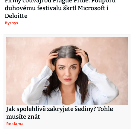
Firmy couvají od Prague Pride. Podporu
duhovému festivalu škrtl Microsoft i
Deloitte
Byznys
Jak spolehlivě zakryjete šediny? Tohle
musíte znát
Reklama