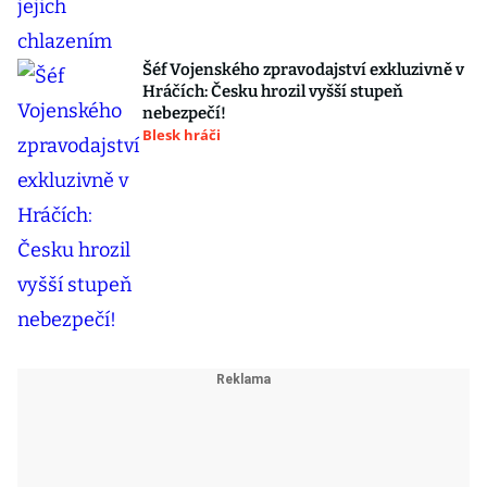
Šéf Vojenského zpravodajství exkluzivně v
Hráčích: Česku hrozil vyšší stupeň
nebezpečí!
Blesk hráči