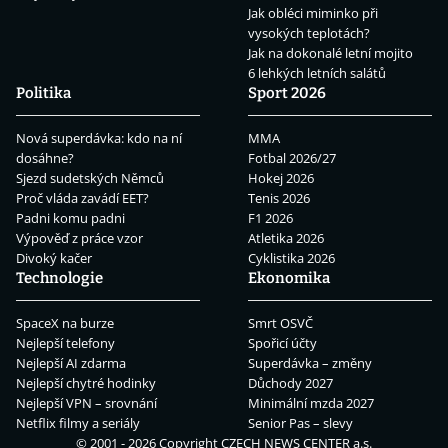
Jak obléci miminko při
vysokých teplotách?
Jak na dokonalé letní mojito
6 lehkých letních salátů
Politika
Sport 2026
Nová superdávka: kdo na ní
MMA
dosáhne?
Fotbal 2026/27
Sjezd sudetských Němců
Hokej 2026
Proč vláda zavádí EET?
Tenis 2026
Padni komu padni
F1 2026
Výpověď z práce vzor
Atletika 2026
Divoký kačer
Cyklistika 2026
Technologie
Ekonomika
SpaceX na burze
Smrt OSVČ
Nejlepší telefony
Spořicí účty
Nejlepší AI zdarma
Superdávka – změny
Nejlepší chytré hodinky
Důchody 2027
Nejlepší VPN – srovnání
Minimální mzda 2027
Netflix filmy a seriály
Senior Pas – slevy
© 2001 - 2026 Copyright
CZECH NEWS CENTER a.s.