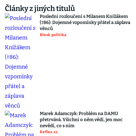
Články z jiných titulů
Poslední rozloučení s Milanem Knížákem
(†86): Dojemné vzpomínky přátel a záplava
věnců
Blesk politika
Marek Adamczyk: Problém na DAMU
přetrvává. Všichni o něm vědí, jen moc
nevědí, co s ním
Reflex.cz