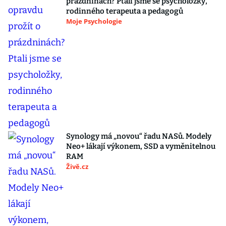
prázdninách? Ptali jsme se psycholožky,
rodinného terapeuta a pedagogů
Moje Psychologie
Synology má „novou“ řadu NASů. Modely
Neo+ lákají výkonem, SSD a vyměnitelnou
RAM
Živě.cz