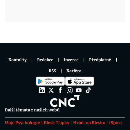
Kontakty
Redakce
Inzerce
Předplatné
RSS
Kariéra
Další témata z našich webů
Moje Psychologie
Blesk Tlapky
Hráči na Blesku
iSport