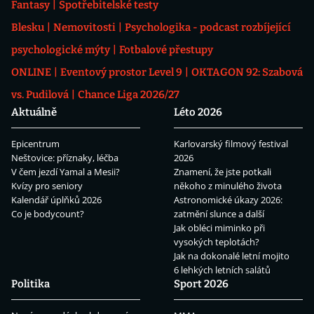
Fantasy
Spotřebitelské testy
Blesku
Nemovitosti
Psychologika - podcast rozbíjející
psychologické mýty
Fotbalové přestupy
ONLINE
Eventový prostor Level 9
OKTAGON 92: Szabová
vs. Pudilová
Chance Liga 2026/27
Aktuálně
Léto 2026
Epicentrum
Karlovarský filmový festival
Neštovice: příznaky, léčba
2026
V čem jezdí Yamal a Mesii?
Znamení, že jste potkali
Kvízy pro seniory
někoho z minulého života
Kalendář úplňků 2026
Astronomické úkazy 2026:
Co je bodycount?
zatmění slunce a další
Jak obléci miminko při
vysokých teplotách?
Jak na dokonalé letní mojito
6 lehkých letních salátů
Politika
Sport 2026