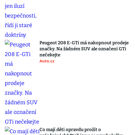
Peugeot 208 E-GTi má nakopnout prodeje
značky. Na žádném SUV ale označení GTi
nečekejte
Auto.cz
Co mají děti opravdu prožít o