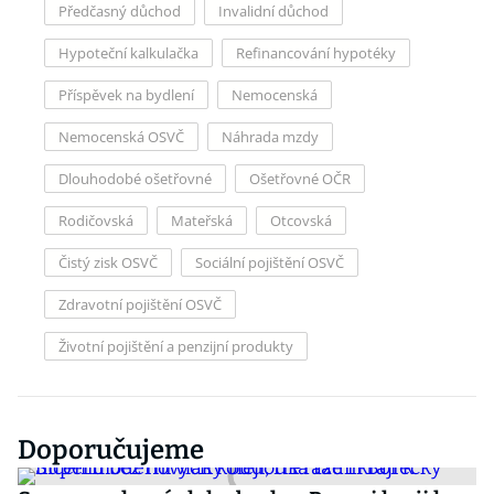
Předčasný důchod
Invalidní důchod
Hypoteční kalkulačka
Refinancování hypotéky
Příspěvek na bydlení
Nemocenská
Nemocenská OSVČ
Náhrada mzdy
Dlouhodobé ošetřovné
Ošetřovné OČR
Rodičovská
Mateřská
Otcovská
Čistý zisk OSVČ
Sociální pojištění OSVČ
Zdravotní pojištění OSVČ
Životní pojištění a penzijní produkty
Doporučujeme