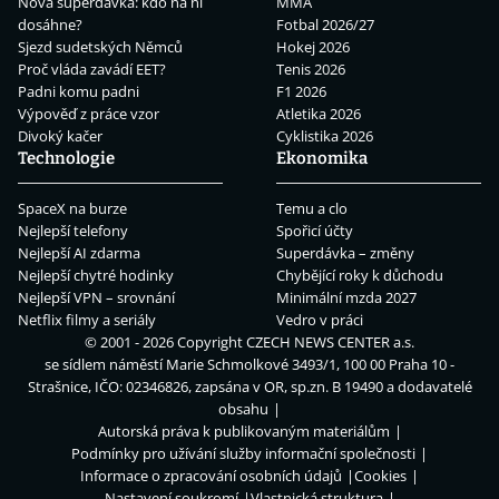
Nová superdávka: kdo na ní
MMA
dosáhne?
Fotbal 2026/27
Sjezd sudetských Němců
Hokej 2026
Proč vláda zavádí EET?
Tenis 2026
Padni komu padni
F1 2026
Výpověď z práce vzor
Atletika 2026
Divoký kačer
Cyklistika 2026
Technologie
Ekonomika
SpaceX na burze
Temu a clo
Nejlepší telefony
Spořicí účty
Nejlepší AI zdarma
Superdávka – změny
Nejlepší chytré hodinky
Chybějící roky k důchodu
Nejlepší VPN – srovnání
Minimální mzda 2027
Netflix filmy a seriály
Vedro v práci
© 2001 - 2026 Copyright
CZECH NEWS CENTER a.s.
se sídlem náměstí Marie Schmolkové 3493/1, 100 00 Praha 10 -
Strašnice, IČO: 02346826, zapsána v OR, sp.zn. B 19490 a dodavatelé
obsahu
Autorská práva k publikovaným materiálům
Podmínky pro užívání služby informační společnosti
Informace o zpracování osobních údajů
Cookies
Nastavení soukromí
Vlastnická struktura