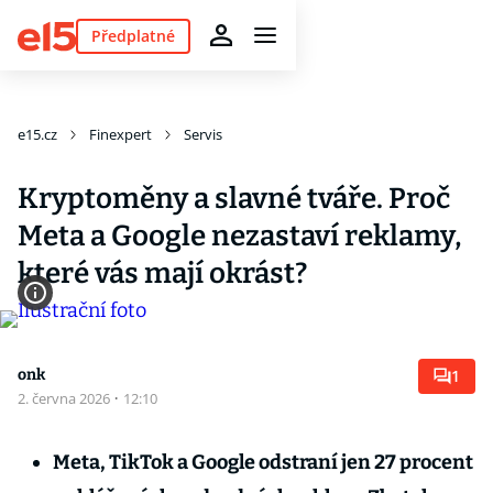
Předplatné
e15.cz
Finexpert
Servis
Kryptoměny a slavné tváře. Proč
Meta a Google nezastaví reklamy,
které vás mají okrást?
onk
1
2. června 2026
·
12:10
Meta, TikTok a Google odstraní jen 27 procent