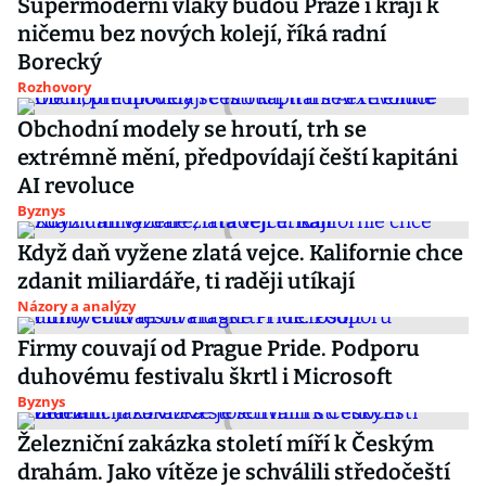
Supermoderní vlaky budou Praze i kraji k
ničemu bez nových kolejí, říká radní
Borecký
Rozhovory
Obchodní modely se hroutí, trh se
extrémně mění, předpovídají čeští kapitáni
AI revoluce
Byznys
Když daň vyžene zlatá vejce. Kalifornie chce
zdanit miliardáře, ti raději utíkají
Názory a analýzy
Firmy couvají od Prague Pride. Podporu
duhovému festivalu škrtl i Microsoft
Byznys
Železniční zakázka století míří k Českým
drahám. Jako vítěze je schválili středočeští