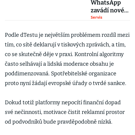
WhatsApp
zavádí nové
měsíční
Servis
poplatky.
Meta jimi
Podle dTestu je největším problémem rozdíl mezi
chce zaplatit
tím, co sítě deklarují v tiskových zprávách, a tím,
obří účet za
co se skutečně děje v praxi. Kontrolní algoritmy
umělou
často selhávají a lidská moderace obsahu je
inteligenci
poddimenzovaná. Spotřebitelské organizace
proto nyní žádají evropské úřady o tvrdé sankce.
Dokud totiž platformy nepocítí finanční dopad
své nečinnosti, motivace čistit reklamní prostor
od podvodníků bude pravděpodobně nízká.