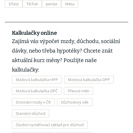
DTest
TikTok
peníze
Meta
Kalkulačky online
Zajímá vás výpočet mzdy, důchodu, sociální
dávky, nebo třeba hypotéky? Chcete znát
aktuální kurz měny? Použijte naše
kalkulačky:
Mzdová kalkulačka HPP
Mzdová kalkulačka DPP
Mzdová kalkulačka DPČ
Převod měn
Srovnání mzdy v ČR
Důchodový věk
Starobní důchod
Osobní vyměřovací základ pro důchod