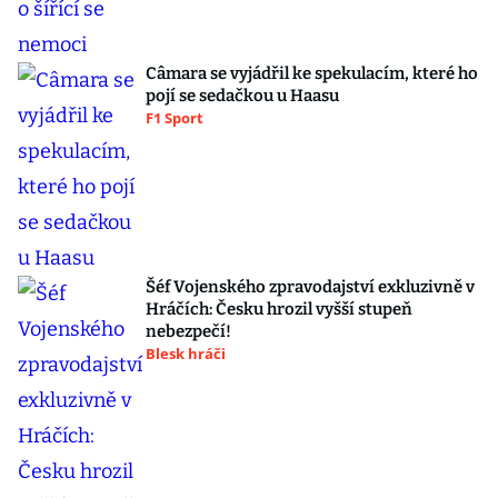
Câmara se vyjádřil ke spekulacím, které ho
pojí se sedačkou u Haasu
F1 Sport
Šéf Vojenského zpravodajství exkluzivně v
Hráčích: Česku hrozil vyšší stupeň
nebezpečí!
Blesk hráči