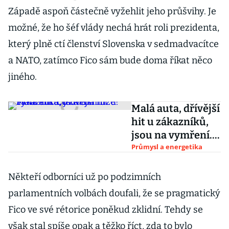
Západě aspoň částečně vyžehlit jeho průšvihy. Je
možné, že ho šéf vlády nechá hrát roli prezidenta,
který plně ctí členství Slovenska v sedmadvacítce
a NATO, zatímco Fico sám bude doma říkat něco
jiného.
Malá auta, dřívější
hit u zákazníků,
jsou na vymření.
Co za to může?
Průmysl a energetika
Někteří odborníci už po podzimních
parlamentních volbách doufali, že se pragmatický
Fico ve své rétorice poněkud zklidní. Tehdy se
však stal spíše opak a těžko říct, zda to bylo