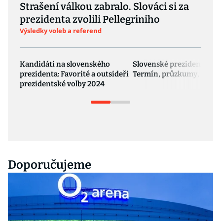
Strašení válkou zabralo. Slováci si za
prezidenta zvolili Pellegriniho
Výsledky voleb a referend
Kandidáti na slovenského
Slovenské prezidentské v
prezidenta: Favorité a outsideři
Termín, průzkumy, druhé
prezidentské volby 2024
Doporučujeme