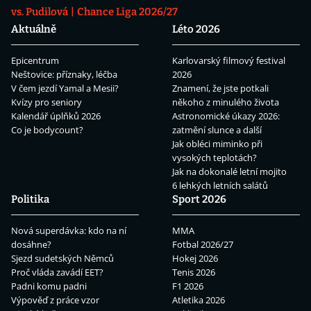
vs. Pudilová
Chance Liga 2026/27
Aktuálně
Léto 2026
Epicentrum
Karlovarský filmový festival
Neštovice: příznaky, léčba
2026
V čem jezdí Yamal a Mesii?
Znamení, že jste potkali
Kvízy pro seniory
někoho z minulého života
Kalendář úplňků 2026
Astronomické úkazy 2026:
Co je bodycount?
zatmění slunce a další
Jak obléci miminko při
vysokých teplotách?
Jak na dokonalé letní mojito
6 lehkých letních salátů
Politika
Sport 2026
Nová superdávka: kdo na ní
MMA
dosáhne?
Fotbal 2026/27
Sjezd sudetských Němců
Hokej 2026
Proč vláda zavádí EET?
Tenis 2026
Padni komu padni
F1 2026
Výpověď z práce vzor
Atletika 2026