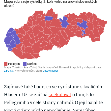
Zajímavé také bude, co se nyní stane s koaličním
Hlasem. Už se začíná
spekulovat
o tom, kdo
Pellegriniho v čele strany nahradí. O její loajalitě
Ficovi ovšem nikdo nepochybuje. Není vůbec