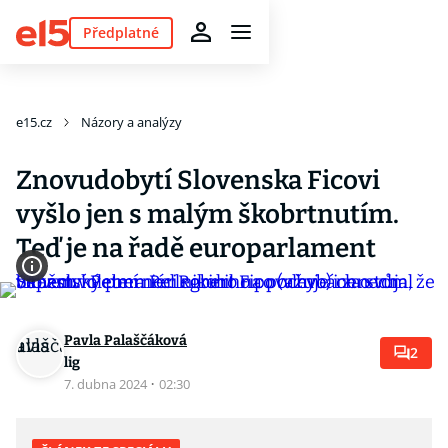
Předplatné
e15.cz
Názory a analýzy
Znovudobytí Slovenska Ficovi
vyšlo jen s malým škobrtnutím.
Teď je na řadě europarlament
Pavla Palaščáková
2
lig
7. dubna 2024
·
02:30