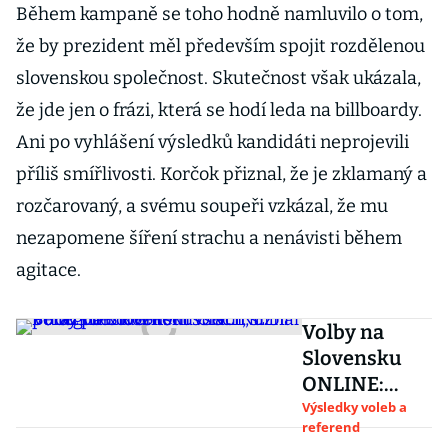
Během kampaně se toho hodně namluvilo o tom,
že by prezident měl především spojit rozdělenou
slovenskou společnost. Skutečnost však ukázala,
že jde jen o frázi, která se hodí leda na billboardy.
Ani po vyhlášení výsledků kandidáti neprojevili
příliš smířlivosti. Korčok přiznal, že je zklamaný a
rozčarovaný, a svému soupeři vzkázal, že mu
nezapomene šíření strachu a nenávisti během
agitace.
Volby na
Slovensku
ONLINE:
Budu
Výsledky voleb a
referend
prezidentem