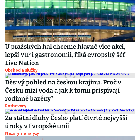
U pražských hal chceme hlavně více akcí,
lepší VIP i gastronomii, říká evropský šéf
Live Nation
Obchod a služby
Děsivý pohled na českou krajinu. Proč v
Česku mizí voda a jak k tomu přispívají
rodinné bazény?
Rozhovory
Za státní dluhy Česko platí čtvrté nejvyšší
úroky v Evropské unii
Názory a analýzy