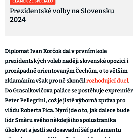
ČLÁNEK ZE SPECIÁLU
Prezidentské volby na Slovensku
2024
Diplomat Ivan Korčok dal v prvním kole
prezidentských voleb naději slovenské opozici i
prozápadně orientovaným Čechům, o to větším
zklamáním však pro ně skončil
rozhodující duel
.
Do Grasalkovičova paláce se postěhuje expremiér
Peter Pellegrini, což je jistě výborná zpráva pro
vládu Roberta Fica. Nyní jde o to, jak dalece bude
lídr Směru svého někdejšího spolustraníka
úkolovat a jestli se dosavadní šéf parlamentu