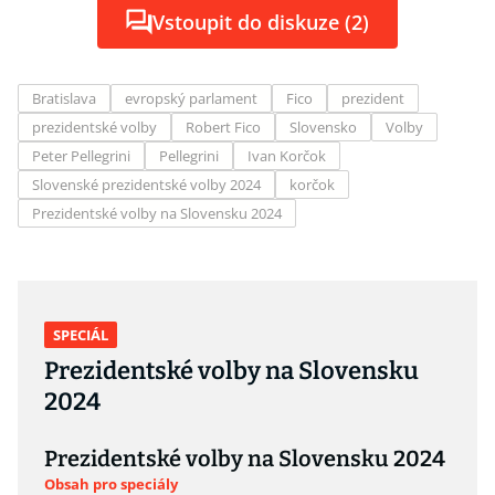
Vstoupit do diskuze (2)
Bratislava
evropský parlament
Fico
prezident
prezidentské volby
Robert Fico
Slovensko
Volby
Peter Pellegrini
Pellegrini
Ivan Korčok
Slovenské prezidentské volby 2024
korčok
Prezidentské volby na Slovensku 2024
SPECIÁL
Prezidentské volby na Slovensku
2024
Prezidentské volby na Slovensku 2024
Obsah pro speciály