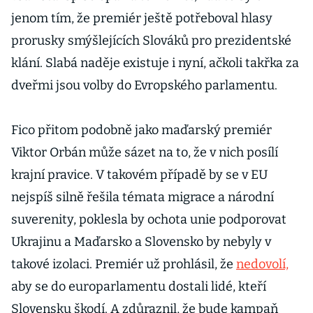
jenom tím, že premiér ještě potřeboval hlasy
prorusky smýšlejících Slováků pro prezidentské
klání. Slabá naděje existuje i nyní, ačkoli takřka za
dveřmi jsou volby do Evropského parlamentu.
Fico přitom podobně jako maďarský premiér
Viktor Orbán může sázet na to, že v nich posílí
krajní pravice. V takovém případě by se v EU
nejspíš silně řešila témata migrace a národní
suverenity, poklesla by ochota unie podporovat
Ukrajinu a Maďarsko a Slovensko by nebyly v
takové izolaci. Premiér už prohlásil, že
nedovolí,
aby se do europarlamentu dostali lidé, kteří
Slovensku škodí. A zdůraznil, že bude kampaň