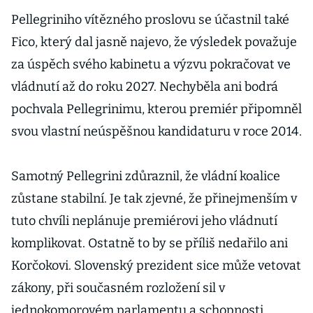
všech, slíbil
Pellegriniho vítězného proslovu se účastnil také
Pellegrini.
Fico, který dal jasně najevo, že výsledek považuje
Rozhodl
strach, uznal
za úspěch svého kabinetu a výzvu pokračovat ve
porážku
vládnutí až do roku 2027. Nechyběla ani bodrá
Korčok
pochvala Pellegrinimu, kterou premiér připomněl
svou vlastní neúspěšnou kandidaturu v roce 2014.
Samotný Pellegrini zdůraznil, že vládní koalice
zůstane stabilní. Je tak zjevné, že přinejmenším v
tuto chvíli neplánuje premiérovi jeho vládnutí
komplikovat. Ostatně to by se příliš nedařilo ani
Korčokovi. Slovenský prezident sice může vetovat
zákony, při současném rozložení sil v
jednokomorovém parlamentu a schopnosti