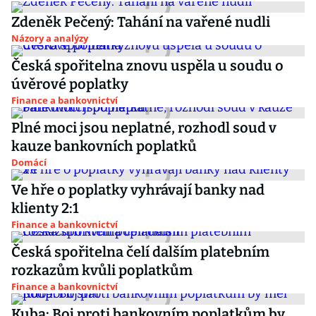
Zdeněk Pečený: Tahání na vařené nudli
Názory a analýzy
Česká spořitelna znovu uspěla u soudu o
úvěrové poplatky
Finance a bankovnictví
Plné moci jsou neplatné, rozhodl soud v
kauze bankovních poplatků
Domácí
Ve hře o poplatky vyhrávají banky nad
klienty 2:1
Finance a bankovnictví
Česká spořitelna čelí dalším platebním
rozkazům kvůli poplatkům
Finance a bankovnictví
Kuba: Boj proti bankovním poplatkům by