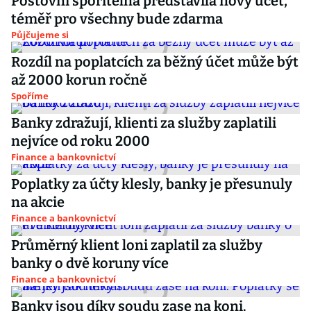
Poštovní spořitelna představila nový účet,
téměř pro všechny bude zdarma
Půjčujeme si
Rozdíl na poplatcích za běžný účet může být
až 2000 korun ročně
Spoříme
Banky zdražují, klienti za služby zaplatili
nejvíce od roku 2000
Finance a bankovnictví
Poplatky za účty klesly, banky je přesunuly
na akcie
Finance a bankovnictví
Průměrný klient loni zaplatil za služby
banky o dvě koruny více
Finance a bankovnictví
Banky jsou díky soudu zase na koni.