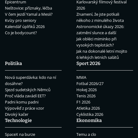
Epicentrum
Karlovarský filmový festival
Neštovice: příznaky, léčba
2026
V čem jezdí Yamal a Mesii?
Znamení, že jste potkali
Kvízy pro seniory
někoho z minulého života
Kalendář úplňků 2026
Astronomické úkazy 2026:
Co je bodycount?
zatmění slunce a další
Jak obléci miminko při
vysokých teplotách?
Jak na dokonalé letní mojito
6 lehkých letních salátů
Politika
Sport 2026
Nová superdávka: kdo na ní
MMA
dosáhne?
Fotbal 2026/27
Sjezd sudetských Němců
Hokej 2026
Proč vláda zavádí EET?
Tenis 2026
Padni komu padni
F1 2026
Výpověď z práce vzor
Atletika 2026
Divoký kačer
Cyklistika 2026
Technologie
Ekonomika
SpaceX na burze
Temu a clo