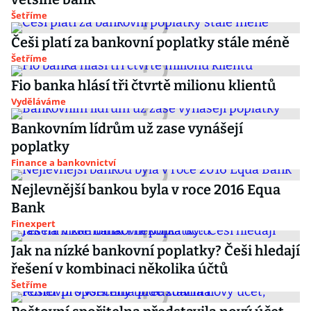
Šetříme
Češi platí za bankovní poplatky stále méně
Šetříme
Fio banka hlásí tři čtvrtě milionu klientů
Vyděláváme
Bankovním lídrům už zase vynášejí
poplatky
Finance a bankovnictví
Nejlevnější bankou byla v roce 2016 Equa
Bank
Finexpert
Jak na nízké bankovní poplatky? Češi hledají
řešení v kombinaci několika účtů
Šetříme