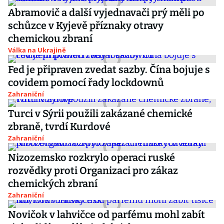
Abramovič a další vyjednavači prý měli po
schůzce v Kyjevě příznaky otravy
chemickou zbraní
Válka na Ukrajině
Fed je připraven zvedat sazby. Čína bojuje s
covidem pomocí řady lockdownů
Zahraniční
Turci v Sýrii použili zakázané chemické
zbraně, tvrdí Kurdové
Zahraniční
Nizozemsko rozkrylo operaci ruské
rozvědky proti Organizaci pro zákaz
chemických zbraní
Zahraniční
Novičok v lahvičce od parfému mohl zabít