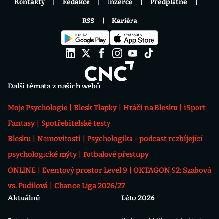
Kontakty
Redakce
Inzerce
Předplatné
RSS
Kariéra
Další témata z našich webů
Moje Psychologie
Blesk Tlapky
Hráči na Blesku
iSport
Fantasy
Spotřebitelské testy
Blesku
Nemovitosti
Psychologika - podcast rozbíjející
psychologické mýty
Fotbalové přestupy
ONLINE
Eventový prostor Level 9
OKTAGON 92: Szabová
vs. Pudilová
Chance Liga 2026/27
Aktuálně
Léto 2026