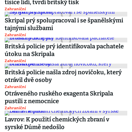
tisíce lidí, tvrdí britský tisk
Zahraniční
Skripal prý spolupracoval i se španělskými
tajnými službami
Zahraniční
Britská policie prý identifikovala pachatele
útoku na Skripala
Zahraniční
Britská policie našla zdroj novičoku, který
otrávil dvě osoby
Zahraniční
Otráveného ruského exagenta Skripala
pustili z nemocnice
Zahraniční
Lavrov: K použití chemických zbraní v
syrské Dúmě nedošlo