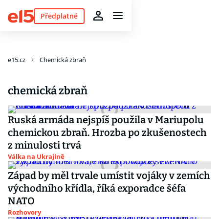
Předplatné
e15.cz
Chemická zbraň
chemická zbraň
Ruská armáda nejspíš použila v Mariupolu
chemickou zbraň. Hrozba po zkušenostech
z minulosti trvá
Válka na Ukrajině
Západ by měl trvale umístit vojáky v zemích
východního křídla, říká exporadce šéfa
NATO
Rozhovory