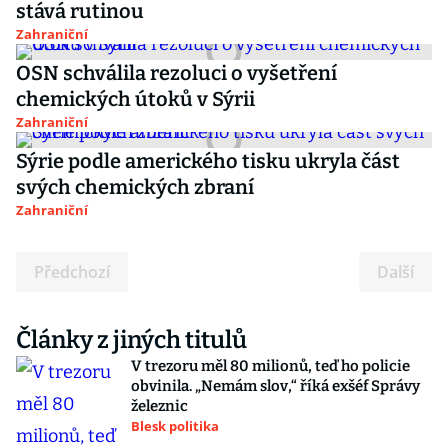
stává rutinou
Zahraniční
OSN schválila rezoluci o vyšetření
chemických útoků v Sýrii
Zahraniční
Sýrie podle amerického tisku ukryla část
svých chemických zbraní
Zahraniční
Předchozí
Další
Články z jiných titulů
V trezoru měl 80 milionů, teď ho policie
obvinila. „Nemám slov,“ říká exšéf Správy
železnic
Blesk politika