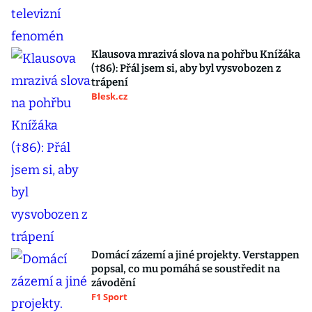
Klausova mrazivá slova na pohřbu Knížáka
(†86): Přál jsem si, aby byl vysvobozen z
trápení
Blesk.cz
Domácí zázemí a jiné projekty. Verstappen
popsal, co mu pomáhá se soustředit na
závodění
F1 Sport