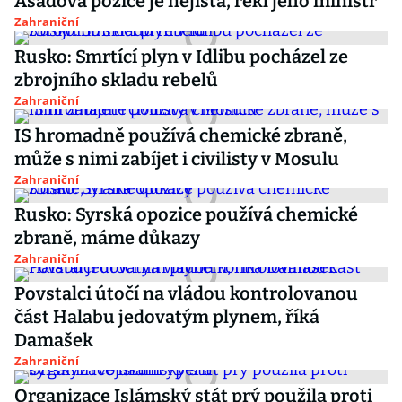
Asadova pozice je nejistá, řekl jeho ministr
Zahraniční
Rusko: Smrtící plyn v Idlibu pocházel ze
zbrojního skladu rebelů
Zahraniční
IS hromadně používá chemické zbraně,
může s nimi zabíjet i civilisty v Mosulu
Zahraniční
Rusko: Syrská opozice používá chemické
zbraně, máme důkazy
Zahraniční
Povstalci útočí na vládou kontrolovanou
část Halabu jedovatým plynem, říká
Damašek
Zahraniční
Organizace Islámský stát prý použila proti