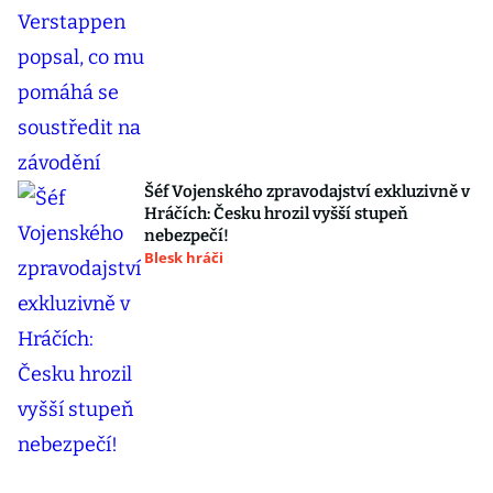
Šéf Vojenského zpravodajství exkluzivně v
Hráčích: Česku hrozil vyšší stupeň
nebezpečí!
Blesk hráči