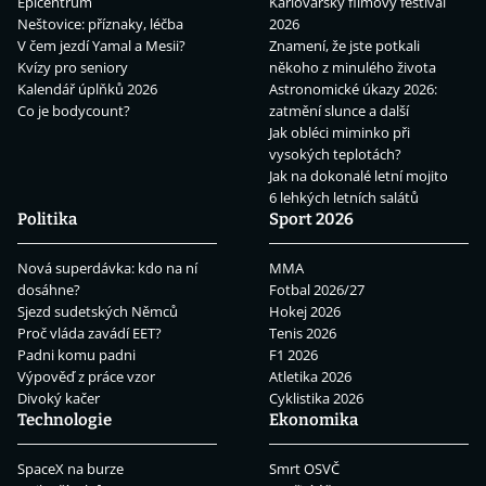
Epicentrum
Karlovarský filmový festival
Neštovice: příznaky, léčba
2026
V čem jezdí Yamal a Mesii?
Znamení, že jste potkali
Kvízy pro seniory
někoho z minulého života
Kalendář úplňků 2026
Astronomické úkazy 2026:
Co je bodycount?
zatmění slunce a další
Jak obléci miminko při
vysokých teplotách?
Jak na dokonalé letní mojito
6 lehkých letních salátů
Politika
Sport 2026
Nová superdávka: kdo na ní
MMA
dosáhne?
Fotbal 2026/27
Sjezd sudetských Němců
Hokej 2026
Proč vláda zavádí EET?
Tenis 2026
Padni komu padni
F1 2026
Výpověď z práce vzor
Atletika 2026
Divoký kačer
Cyklistika 2026
Technologie
Ekonomika
SpaceX na burze
Smrt OSVČ