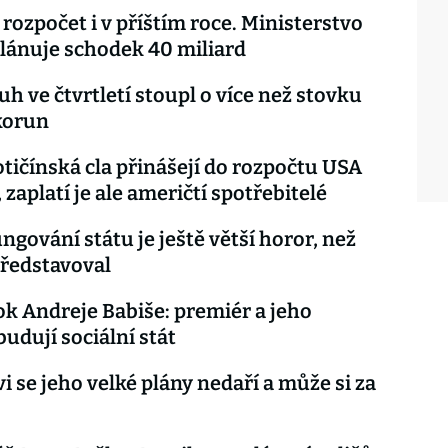
 rozpočet i v příštím roce. Ministerstvo
plánuje schodek 40 miliard
uh ve čtvrtletí stoupl o více než stovku
korun
tičínská cla přinášejí do rozpočtu USA
 zaplatí je ale američtí spotřebitelé
ungování státu je ještě větší horor, než
představoval
ok Andreje Babiše: premiér a jeho
budují sociální stát
 se jeho velké plány nedaří a může si za