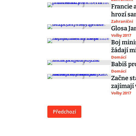
Francie 
hrozí sa
Zahraniční
Glosa Ja
Volby 2017
Boj mini
žádají m
Domácí
Babiš pr
Domácí
Začne st
zajímají
Volby 2017
Předchozí