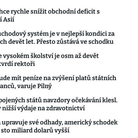
ce rychle snížit obchodní deficit s
 Asií
chodový systém je v nejlepší kondici za
ch devět let. Přesto zůstává ve schodku
ve vysokém školství je osm až devět
tvrdí rektoři
ude mít peníze na zvýšení platů státních
nců, varuje Pilný
Spojených států navzdory očekávání klesl.
nižší výdaje na zdravotnictví
 upravuje své odhady, americký schodek
 sto miliard dolarů vyšší