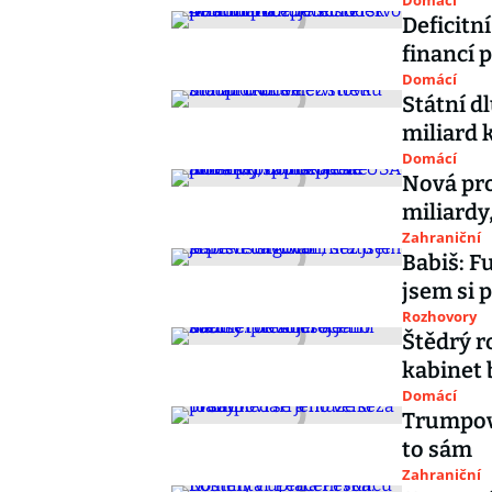
Domácí
Deficitní
financí 
Domácí
Státní dl
miliard 
Domácí
Nová pro
miliardy,
Zahraniční
Babiš: F
jsem si 
Rozhovory
Štědrý r
kabinet 
Domácí
Trumpovi
to sám
Zahraniční