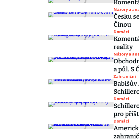
Komentář
Názory a ana
Česku se
Čínou
Domácí
Komentář
reality
Názory a ana
Obchodní
a půl. S 
Zahraniční
Babišův 
Schiller
Domácí
Schiller
pro příšt
Domácí
Americká
zahrani