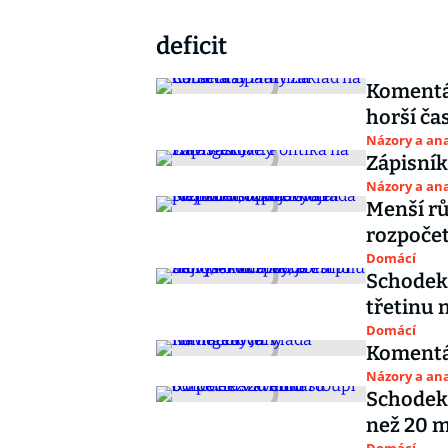
deficit
Komentář
horší ča
Názory a ana
Zápisník
Názory a ana
Menší rů
rozpočet
Domácí
Schodek 
třetinu n
Domácí
Komentář
Názory a ana
Schodek 
než 20 m