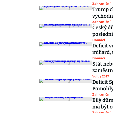
Zahraniční
Trump ch
východní
Zahraniční
Český dů
poslední
Domácí
Deficit 
miliard, 
Domácí
Stát neb
zaměstna
Volby 2017
Deficit 
Pomohly 
Zahraniční
Bílý dům
má být o
Zahraniční