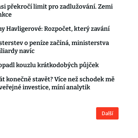
asi překročí limit pro zadlužování. Zemi
nkce
ny Havligerové: Rozpočet, který zavání
sterstev o peníze začíná, ministerstva
iliardy navíc
opadl kouzlu krátkodobých půjček
át konečně stavět? Více než schodek mě
 veřejné investice, míní analytik
Další