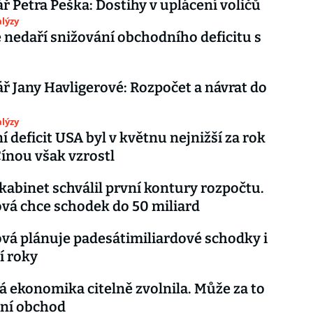
 Petra Peška: Dostihy v uplácení voličů
lýzy
 nedaří snižování obchodního deficitu s
 Jany Havligerové: Rozpočet a návrat do
lýzy
 deficit USA byl v květnu nejnižší za rok
Čínou však vzrostl
kabinet schválil první kontury rozpočtu.
ová chce schodek do 50 miliard
ová plánuje padesátimiliardové schodky i
í roky
 ekonomika citelně zvolnila. Může za to
ční obchod