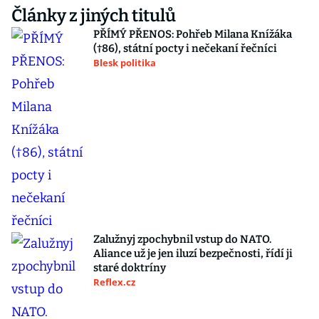
Články z jiných titulů
PŘÍMÝ PŘENOS: Pohřeb Milana Knížáka
(†86), státní pocty i nečekaní řečníci
Blesk politika
Zalužnyj zpochybnil vstup do NATO.
Aliance už je jen iluzí bezpečnosti, řídí ji
staré doktríny
Reflex.cz