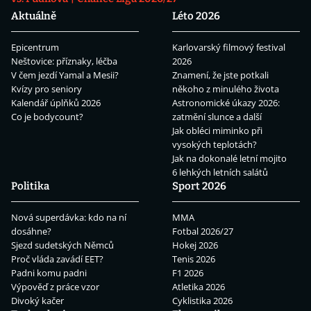
Aktuálně
Léto 2026
Epicentrum
Karlovarský filmový festival
Neštovice: příznaky, léčba
2026
V čem jezdí Yamal a Mesii?
Znamení, že jste potkali
Kvízy pro seniory
někoho z minulého života
Kalendář úplňků 2026
Astronomické úkazy 2026:
Co je bodycount?
zatmění slunce a další
Jak obléci miminko při
vysokých teplotách?
Jak na dokonalé letní mojito
6 lehkých letních salátů
Politika
Sport 2026
Nová superdávka: kdo na ní
MMA
dosáhne?
Fotbal 2026/27
Sjezd sudetských Němců
Hokej 2026
Proč vláda zavádí EET?
Tenis 2026
Padni komu padni
F1 2026
Výpověď z práce vzor
Atletika 2026
Divoký kačer
Cyklistika 2026