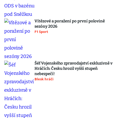
Vítězové a poražení po první polovině
sezóny 2026
F1 Sport
Šéf Vojenského zpravodajství exkluzivně v
Hráčích: Česku hrozil vyšší stupeň
nebezpečí!
Blesk hráči