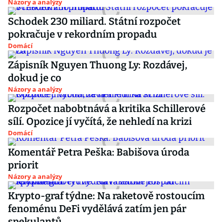
Názory a analýzy
Schodek 230 miliard. Státní rozpočet
pokračuje v rekordním propadu
Domácí
Zápisník Nguyen Thuong Ly: Rozdávej,
dokud je co
Názory a analýzy
Rozpočet nabobtnává a kritika Schillerové
sílí. Opozice jí vyčítá, že nehledí na krizi
Domácí
Komentář Petra Peška: Babišova úroda
priorit
Názory a analýzy
Krypto-graf týdne: Na raketově rostoucím
fenoménu DeFi vydělává zatím jen pár
spekulantů