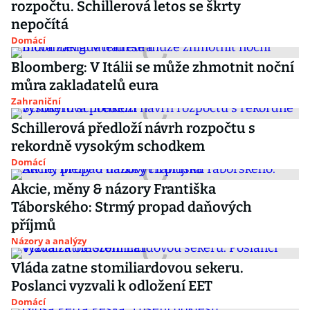
rozpočtu. Schillerová letos se škrty
nepočítá
Domácí
Bloomberg: V Itálii se může zhmotnit noční
můra zakladatelů eura
Zahraniční
Schillerová předloží návrh rozpočtu s
rekordně vysokým schodkem
Domácí
Akcie, měny & názory Františka
Táborského: Strmý propad daňových
příjmů
Názory a analýzy
Vláda zatne stomiliardovou sekeru.
Poslanci vyzvali k odložení EET
Domácí