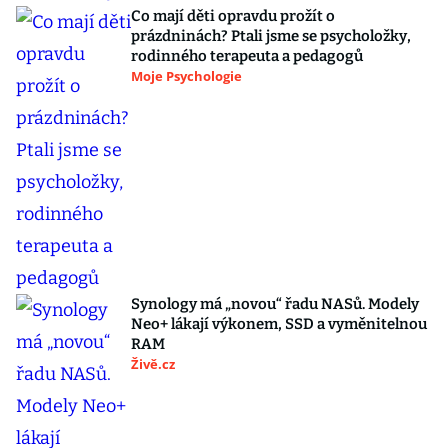
Co mají děti opravdu prožít o
prázdninách? Ptali jsme se psycholožky,
rodinného terapeuta a pedagogů
Moje Psychologie
Synology má „novou“ řadu NASů. Modely
Neo+ lákají výkonem, SSD a vyměnitelnou
RAM
Živě.cz