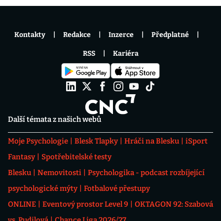
Kontakty
Redakce
Inzerce
Předplatné
RSS
Kariéra
Další témata z našich webů
Moje Psychologie
Blesk Tlapky
Hráči na Blesku
iSport
Fantasy
Spotřebitelské testy
Blesku
Nemovitosti
Psychologika - podcast rozbíjející
psychologické mýty
Fotbalové přestupy
ONLINE
Eventový prostor Level 9
OKTAGON 92: Szabová
vs. Pudilová
Chance Liga 2026/27