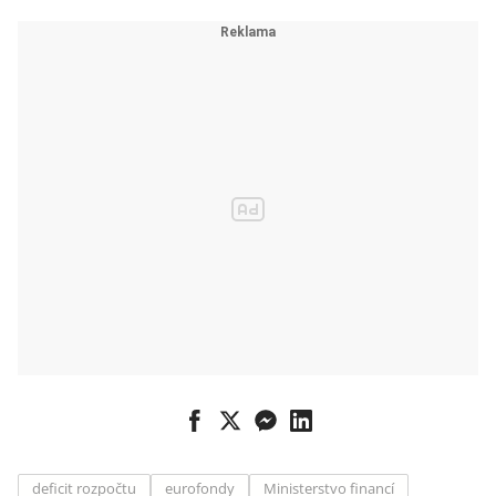
financí plánuje
schodek 40
miliard
deficit rozpočtu
eurofondy
Ministerstvo financí