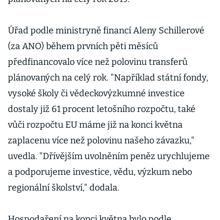
Úřad podle ministryně financí Aleny Schillerové
(za ANO) během prvních pěti měsíců
předfinancovalo více než polovinu transferů
plánovaných na celý rok. "Například státní fondy,
vysoké školy či vědeckovýzkumné investice
dostaly již 61 procent letošního rozpočtu, také
vůči rozpočtu EU máme již na konci května
zaplacenu více než polovinu našeho závazku,"
uvedla. "Dřívějším uvolněním peněz urychlujeme
a podporujeme investice, vědu, výzkum nebo
regionální školství," dodala.
Hospodaření na konci května bylo podle