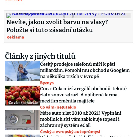
Nevíte, jakou zvolit barvu na vlasy?
Položte si tuto zásadní otázku
Reklama
Články z jiných titulů
Český prodejce telefonů míří k pěti
miliardám. Pomohl mu obchod s Googlem
na několika trzích v Evropě
Byznys
Coca-Cola mizí z regálů obchodů, tekuté
zlato znovu zdraží. A oblíbená farma
mezitím změnila majitele
Co vám (ne)uteklo
Máte auto z let 2010 až 2021? Vypínání
mobilních sítí vám zablokuje topení i
záchranný systém eCall
Český a evropský autoprůmysl