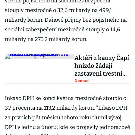
včetně pojistného na sociální zabezpečení
stouply meziročně o 32,6 miliardy na 499,1
miliardy korun. Daňové příjmy bez pojistného na
sociální zabezpečení meziročně stouply o 14,6
miliardy na 273,2 miliardy korun.
Aktéři z kauzy Čapí
hnízdo žádají
zastavení trestního
stíhání
Domácí
Inkaso DPH ke konci května meziročně stouplo o
3,7 procenta na 113,2 miliardy korun. "Inkaso DPH
za prvních pět měsíců tohoto roku tlumil vývoj
DPH v lednu a únoru, kde se projevily jednorázové