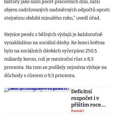
faktory jako nižší počet pracovních dnů, nižší
objem zadržovaných nadměrných odpočtů oproti
stejnému období minulého roku," uvedl úřad.
Nejvíce peněz z běžných výdajů je každoročně
vynakládáno na sociální dávky. Ke konci května
bylo na sociálních dávkách vyčerpáno 250,5
miliardy korun, což je meziroční růst o 8,3
procenta. Na tom se podílely zejména výdaje na
důchody s růstem o 9,3 procenta.
Deficitní
rozpočet i v
příštím roce.
Ministerstvo
Domácí