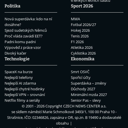
6 lehkých letních salátů
Politika
Sport 2026
Nová superdávka: kdo na ní
MMA
dosáhne?
Fotbal 2026/27
Sjezd sudetských Němců
Hokej 2026
Proč vláda zavádí EET?
Tenis 2026
Padni komu padni
F1 2026
Výpověď z práce vzor
Atletika 2026
Divoký kačer
Cyklistika 2026
Technologie
Ekonomika
SpaceX na burze
Smrt OSVČ
Nejlepší telefony
Spořicí účty
Nejlepší AI zdarma
Superdávka – změny
Nejlepší chytré hodinky
Důchody 2027
Nejlepší VPN – srovnání
Minimální mzda 2027
Netflix filmy a seriály
Senior Pas – slevy
© 2001 - 2026 Copyright
CZECH NEWS CENTER a.s.
se sídlem náměstí Marie Schmolkové 3493/1, 100 00 Praha 10 -
Strašnice, IČO: 02346826, zapsána v OR, sp.zn. B 19490 a dodavatelé
obsahu