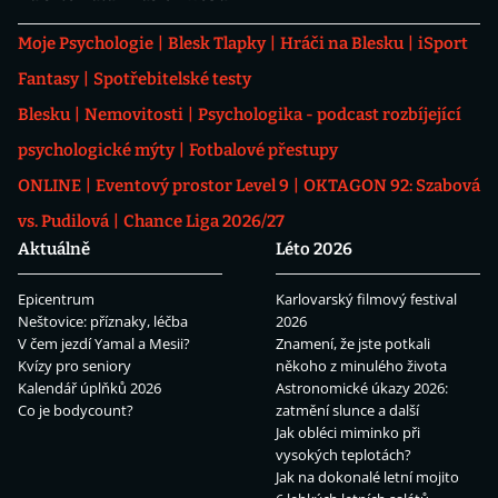
Moje Psychologie
Blesk Tlapky
Hráči na Blesku
iSport
Fantasy
Spotřebitelské testy
Blesku
Nemovitosti
Psychologika - podcast rozbíjející
psychologické mýty
Fotbalové přestupy
ONLINE
Eventový prostor Level 9
OKTAGON 92: Szabová
vs. Pudilová
Chance Liga 2026/27
Aktuálně
Léto 2026
Epicentrum
Karlovarský filmový festival
Neštovice: příznaky, léčba
2026
V čem jezdí Yamal a Mesii?
Znamení, že jste potkali
Kvízy pro seniory
někoho z minulého života
Kalendář úplňků 2026
Astronomické úkazy 2026:
Co je bodycount?
zatmění slunce a další
Jak obléci miminko při
vysokých teplotách?
Jak na dokonalé letní mojito