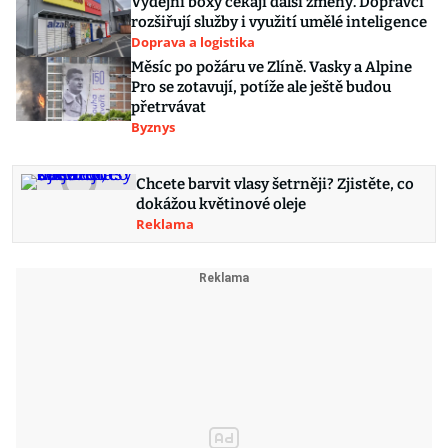
Výdejní boxy čekají další změny. Dopravci
rozšiřují služby i využití umělé inteligence
Doprava a logistika
Měsíc po požáru ve Zlíně. Vasky a Alpine
Pro se zotavují, potíže ale ještě budou
přetrvávat
Byznys
Chcete barvit vlasy šetrněji? Zjistěte, co
dokážou květinové oleje
Reklama