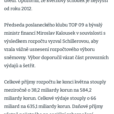
uvedl. Upozornil, že květnový schodek je nejvyšší
od roku 2012.
Předseda poslaneckého klubu TOP 09 a bývalý
ministr financí Miroslav Kalousek v souvislosti s
výsledkem rozpočtu vyzval Schillerovou, aby
vzala vážně usnesení rozpočtového výboru
sněmovny. Výbor doporučil vázat část provozních
výdajů a šetřit.
Celkové příjmy rozpočtu ke konci května stouply
meziročně o 38,2 miliardy korun na 584,2
miliardy korun. Celkové výdaje stouply o 66
miliard na 635,1 miliardy korun. Daňové příjmy