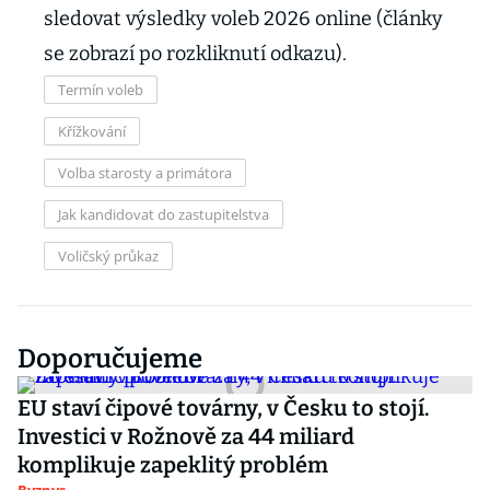
sledovat výsledky voleb 2026 online (články
se zobrazí po rozkliknutí odkazu).
Termín voleb
Křížkování
Volba starosty a primátora
Jak kandidovat do zastupitelstva
Voličský průkaz
Doporučujeme
EU staví čipové továrny, v Česku to stojí.
Investici v Rožnově za 44 miliard
komplikuje zapeklitý problém