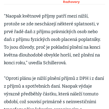
říká ekonom Petr
Rozhovory
Zahradník
"Naopak květnové příjmy patří mezi nižší,
protože se zde nescházejí některé splatnosti, v
prvé řadě daň z příjmu právnických osob nebo
daň z příjmu fyzických osob placená poplatníky.
To jsou důvody, proč je pokladní plnění na konci
května dlouhodobě obvykle horší, než plnění na
konci roku," uvedla Schillerová.
"Oproti plánu je nižší plnění příjmů z DPH i z daní
z příjmů a spotřebních daní. Naopak výdaje
výrazně předběhly částku, která náleží tomuto
období, což souvisí primárně s neinvestičními