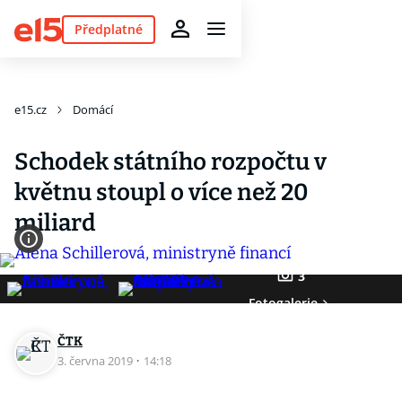
Předplatné
e15.cz
Domácí
Schodek státního rozpočtu v
květnu stoupl o více než 20
miliard
3
Fotogalerie
ČTK
3. června 2019
·
14:18