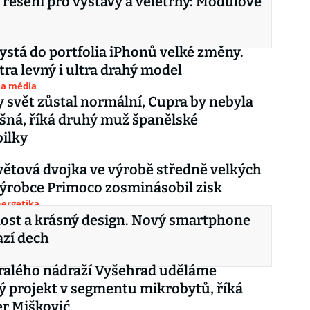
řešení pro výstavy a veletrhy: Modulové
ystá do portfolia iPhonů velké změny.
tra levný i ultra drahý model
 a média
 svět zůstal normální, Cupra by nebyla
šná, říká druhý muž španělské
ilky
větová dvojka ve výrobě středně velkých
ýrobce Primoco zosminásobil zisk
nergetika
ost a krásný design. Nový smartphone
azí dech
ralého nádraží Vyšehrad uděláme
 projekt v segmentu mikrobytů, říká
r Mišković