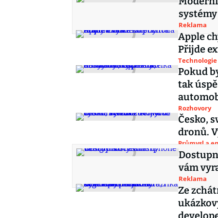
Moderní 
systémy
Reklama
Apple ch
Přijde ex
Technologie
Pokud by
tak úspě
automob
Rozhovory
Česko, s
dronů. V
Průmysl a e
Dostupn
vám vyr
Reklama
Ze zchát
ukázkový
develope