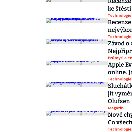
Recenze 
ke štěstí
Technologie
Recenze 
nejvýkon
Technologie
Závod o 
Nejpřipr
Průmysl a e
Apple Ev
online. 
Technologie
Sluchátk
jít vymě
Olufsen
Magazín
Nové chy
Co všech
Technologie