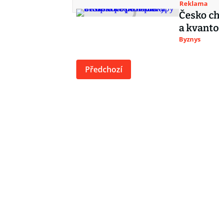
Reklama
Česko ch
a kvanto
Byznys
Předchozí