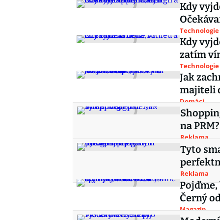
Kdy vyjd
Očekávan
Technologie
Kdy vyjd
zatím v
Technologie
Jak zach
majiteli
Domácí
Shopping
na PRM?
Reklama
Tyto sma
perfektn
Reklama
Pojďme, 
Černý od
Magazín