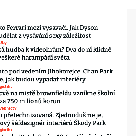
ko Ferrari mezi vysavači. Jak Dyson
udělat z vysávání sexy záležitost
užby
ká hudba k videohrám? Dva do ní klidně
veškeré harampádí světa
to pod vedením Jihokorejce. Chan Park
, jak budou vypadat interiéry
gistika
lavě na místě brownfieldu vznikne školní
za 750 milionů korun
avebnictví
u přetechnizovaná. Zjednodušme je,
ový šéfdesignér interiérů Škody Park
gistika