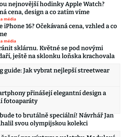
ou nejnovější hodinky Apple Watch?
á cena, design a co zatím víme
 a média
e iPhone 16? Očekávaná cena, vzhled a co
íme
 a média
ránit sklárnu. Květné se pod novými
 daří, ještě na sklonku loňska krachovala
 guide: Jak vybrat nejlepší streetwear
rtphony přinášejí elegantní design a
í fotoaparáty
bude to brutálně speciální! Návrhář Jan
halil svou olympijskou kolekci