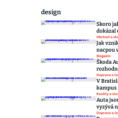
design
Skoro ja
dokázal 
Obchod a sl
Jak vzni
nacpou 
Magazín
Škoda Au
rozhodne
Doprava a lo
V Bratis
kampus 
Reality a st
Auta jso
vyzývá n
Doprava a lo