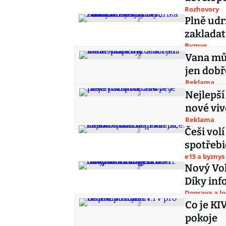
Rozhovory
Plně udr
zakladat
Byznys
Vana můž
jen dobř
Reklama
Nejlepší
nové viv
Reklama
Češi vol
spotřebi
e15 a byznys
Nový Vol
Díky inf
Doprava a lo
Co je KI
pokoje