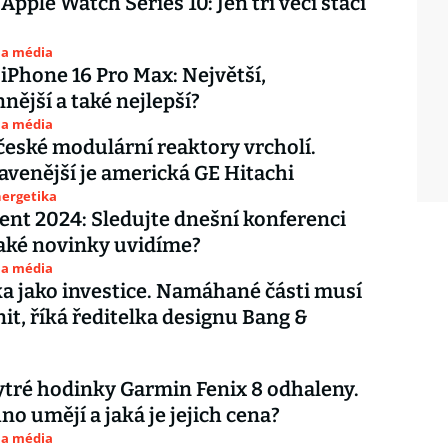
Apple Watch Series 10: Jen tři věci stačí
 a média
iPhone 16 Pro Max: Největší,
nější a také nejlepší?
 a média
české modulární reaktory vrcholí.
avenější je americká GE Hitachi
nergetika
ent 2024: Sledujte dnešní konferenci
Jaké novinky uvidíme?
 a média
a jako investice. Namáhané části musí
nit, říká ředitelka designu Bang &
tré hodinky Garmin Fenix 8 odhaleny.
no umějí a jaká je jejich cena?
 a média