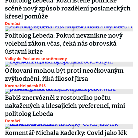
Politolog Lebeda: Roztříštěné politické
scéně nový způsob rozdělení poslaneckých
křesel pomůže
Domácí
Politolog Lebeda: Pokud nevznikne nový
volební zákon včas, čeká nás obrovská
ústavní krize
Volby do Poslanecké sněmovny
Očkovaní mohou být proti neočkovaným
zvýhodněni, říká filosof Jirsa
KoronaHelpdesk E15
Babiš znervózněl z rostoucího počtu
nakažených a klesajících preferencí, míní
politolog Lebeda
Domácí
Komentář Michala Kaderky: Covid jako lék