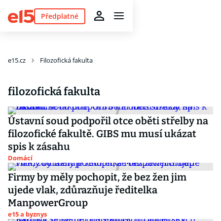
Předplatné
e15.cz
Filozofická fakulta
filozofická fakulta
Ústavní soud podpořil otce oběti střelby na
filozofické fakultě. GIBS mu musí ukázat
spis k zásahu
Domácí
Firmy by měly pochopit, že bez žen jim
ujede vlak, zdůrazňuje ředitelka
ManpowerGroup
e15 a byznys