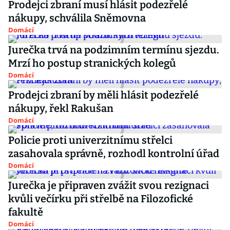
Prodejci zbraní musí hlásit podezřelé
nákupy, schválila Sněmovna
Domácí
Jurečka trvá na podzimním termínu sjezdu.
Mrzí ho postup stranických kolegů
Domácí
Prodejci zbraní by měli hlásit podezřelé
nákupy, řekl Rakušan
Domácí
Policie proti univerzitnímu střelci
zasahovala správně, rozhodl kontrolní úřad
Domácí
Jurečka je připraven zvážit svou rezignaci
kvůli večírku při střelbě na Filozofické
fakultě
Domácí