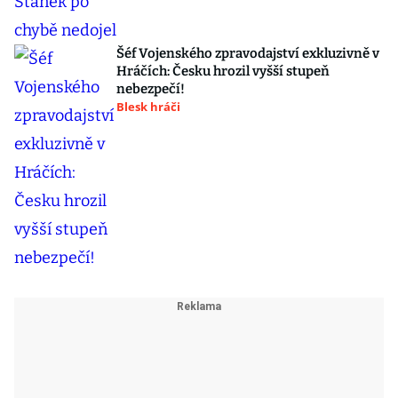
Šéf Vojenského zpravodajství exkluzivně v
Hráčích: Česku hrozil vyšší stupeň
nebezpečí!
Blesk hráči