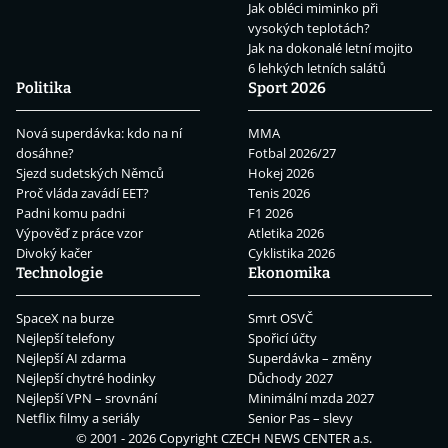
Jak obléci miminko při
vysokých teplotách?
Jak na dokonalé letní mojito
6 lehkých letních salátů
Politika
Sport 2026
Nová superdávka: kdo na ní
MMA
dosáhne?
Fotbal 2026/27
Sjezd sudetských Němců
Hokej 2026
Proč vláda zavádí EET?
Tenis 2026
Padni komu padni
F1 2026
Výpověď z práce vzor
Atletika 2026
Divoký kačer
Cyklistika 2026
Technologie
Ekonomika
SpaceX na burze
Smrt OSVČ
Nejlepší telefony
Spořicí účty
Nejlepší AI zdarma
Superdávka – změny
Nejlepší chytré hodinky
Důchody 2027
Nejlepší VPN – srovnání
Minimální mzda 2027
Netflix filmy a seriály
Senior Pas – slevy
© 2001 - 2026 Copyright
CZECH NEWS CENTER a.s.