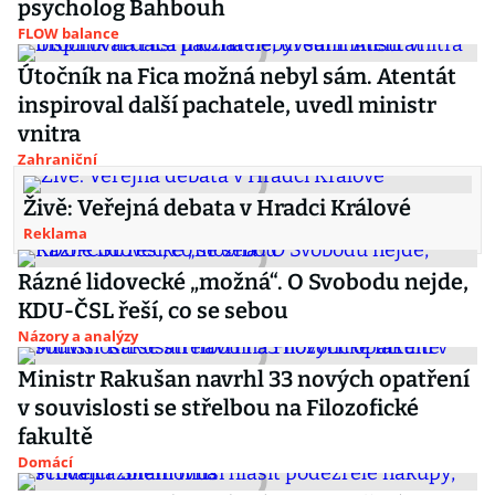
psycholog Bahbouh
FLOW balance
Útočník na Fica možná nebyl sám. Atentát
inspiroval další pachatele, uvedl ministr
vnitra
Zahraniční
Živě: Veřejná debata v Hradci Králové
Reklama
Rázné lidovecké „možná“. O Svobodu nejde,
KDU-ČSL řeší, co se sebou
Názory a analýzy
Ministr Rakušan navrhl 33 nových opatření
v souvislosti se střelbou na Filozofické
fakultě
Domácí