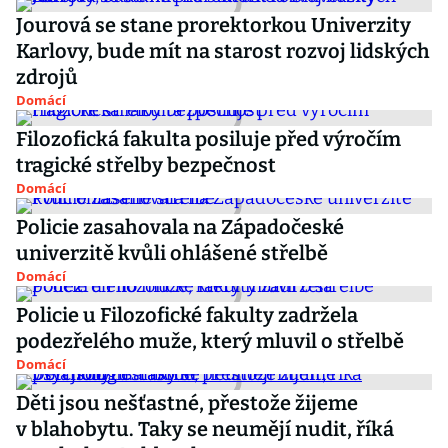
Jourová se stane prorektorkou Univerzity
Karlovy, bude mít na starost rozvoj lidských
zdrojů
Domácí
Filozofická fakulta posiluje před výročím
tragické střelby bezpečnost
Domácí
Policie zasahovala na Západočeské
univerzitě kvůli ohlášené střelbě
Domácí
Policie u Filozofické fakulty zadržela
podezřelého muže, který mluvil o střelbě
Domácí
Děti jsou nešťastné, přestože žijeme
v blahobytu. Taky se neumějí nudit, říká