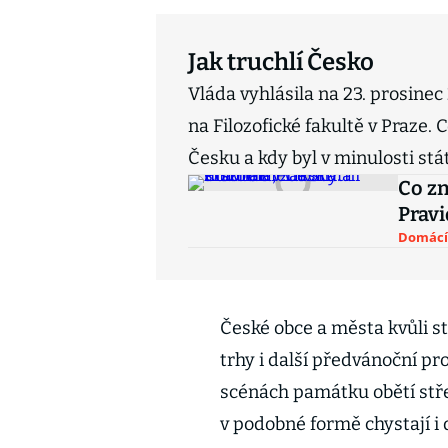
Jak truchlí Česko
Vláda vyhlásila na 23. prosinec
na Filozofické fakultě v Praze. C
Česku a kdy byl v minulosti st
Co z
Pravi
Domácí
České obce a města kvůli s
trhy i další předvánoční pr
scénách památku obětí stře
v podobné formě chystají i d