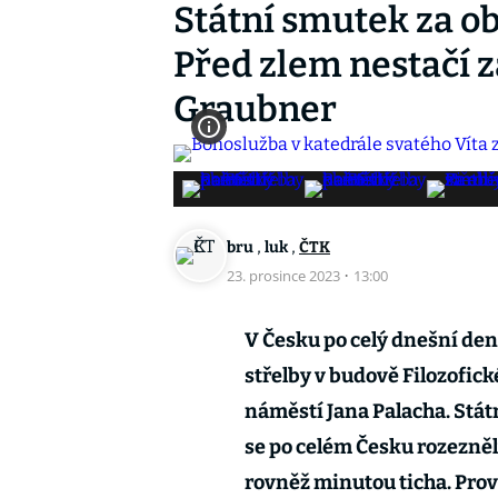
Státní smutek za ob
Před zlem nestačí za
Graubner
,
,
bru
luk
ČTK
23. prosince 2023
·
13:00
V Česku po celý dnešní den
střelby v budově Filozofick
náměstí Jana Palacha. Státn
se po celém Česku rozezněly
rovněž minutou ticha. Provo