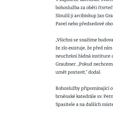
bohoslužba za oběti čtvrtečn
Sloužil ji arcibiskup Jan Gr
Pavel nebo předsedové ob
„Všichni se snažíme budovat
že zlo existuje, že před ním
neuchrání žádná instituce a
Graubner. „Pokud nechceme
umět postavit,“ dodal.
Bohoslužby připomínající ob
brněnské katedrále sv. Petr
Spasitele a na dalších míst