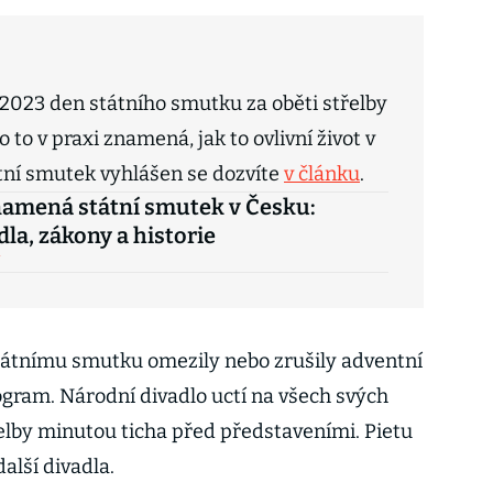
 2023 den státního smutku za oběti střelby
o to v praxi znamená, jak to ovlivní život v
átní smutek vyhlášen se dozvíte
v článku
.
namená státní smutek v Česku:
dla, zákony a historie
tátnímu smutku omezily nebo zrušily adventní
ogram. Národní divadlo uctí na všech svých
lby minutou ticha před představeními. Pietu
alší divadla.