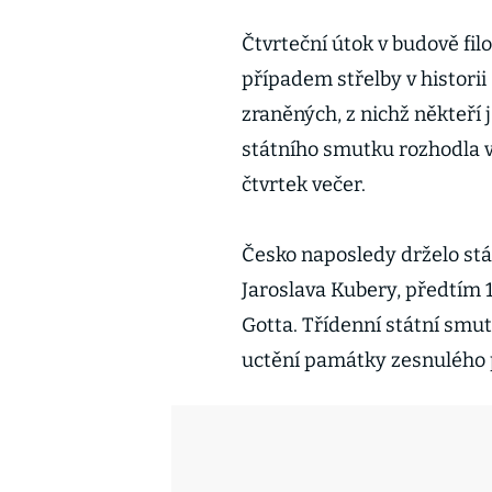
Čtvrteční útok v budově filo
případem střelby v historii
zraněných, z nichž někteří 
státního smutku rozhodla
čtvrtek večer.
Česko naposledy drželo st
Jaroslava Kubery, předtím 1
Gotta. Třídenní státní smut
uctění památky zesnulého 