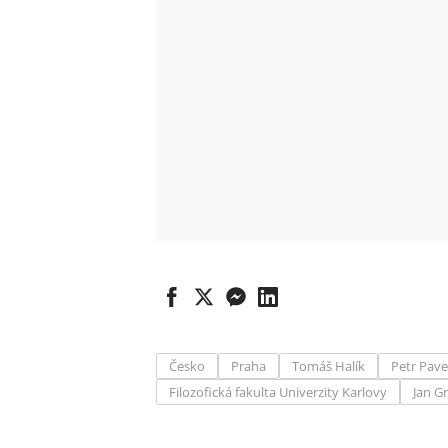
Česko
Praha
Tomáš Halík
Petr Pave
Filozofická fakulta Univerzity Karlovy
Jan G