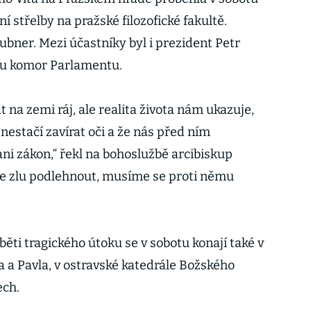
í střelby na pražské filozofické fakultě.
aubner. Mezi účastníky byl i prezident Petr
ou komor Parlamentu.
 na zemi ráj, ale realita života nám ukazuje,
 nestačí zavírat oči a že nás před ním
ni zákon,“ řekl na bohoslužbě arcibiskup
 zlu podlehnout, musíme se proti němu
ěti tragického útoku se v sobotu konají také v
a a Pavla, v ostravské katedrále Božského
ech.