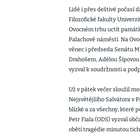
Lidé i přes deštivé počasí d
Filozofické fakulty Univerz
Ovocném trhu uctít památku
Palachově náměstí. Na Ovoc
věnec i předseda Senátu Mil
Drahošem, Adélou Šípovou 
vyzval k soudržnosti a pod
Už v pátek večer sloužil 
Nejsvětějšího Salvátora v P
blízké a za všechny, které p
Petr Fiala (ODS) vyzval obč
obětí tragédie minutou tich