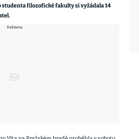
 studenta filozofické fakulty si vyžádala 14
tel.
ho Víta na Pražském hradě proběhla v sobotu