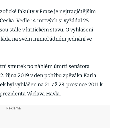
zofické fakulty v Praze je nejtragičtějším
 Česka. Vedle 14 mrtvých si vyžádal 25
jsou stále v kritickém stavu. O vyhlášení
 vláda na svém mimořádném jednání ve
átní smutek po náhlém úmrtí senátora
2. října 2019 v den pohřbu zpěváka Karla
ek byl vyhlášen na 21. až 23. prosince 2011 k
prezidenta Václava Havla.