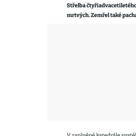
Střelba čtyřiadvacetiletého
mrtvých. Zemřel také pacha
V zaplněné katedrále svaté