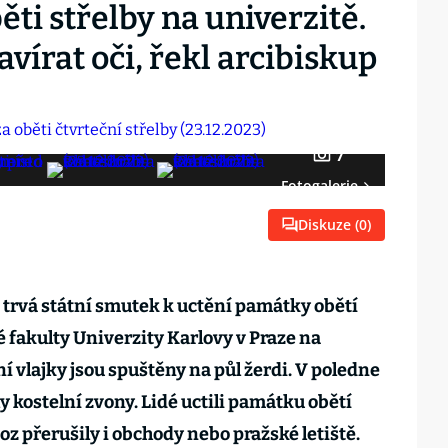
ěti střelby na univerzitě.
vírat oči, řekl arcibiskup
7
Fotogalerie
Diskuze (
0
)
 trvá státní smutek k uctění památky obětí
é fakulty Univerzity Karlovy v Praze na
í vlajky jsou spuštěny na půl žerdi. V poledne
 kostelní zvony. Lidé uctili památku obětí
z přerušily i obchody nebo pražské letiště.