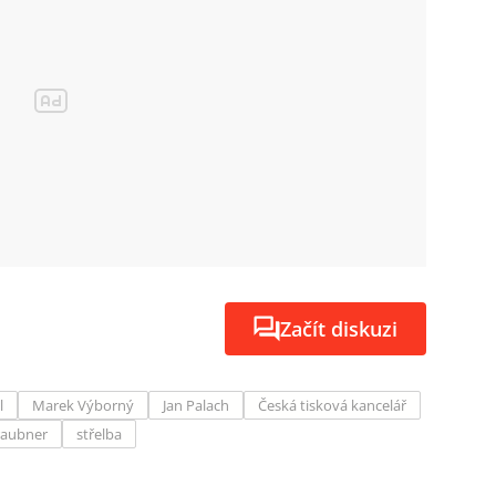
Začít diskuzi
l
Marek Výborný
Jan Palach
Česká tisková kancelář
raubner
střelba