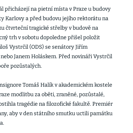
ál přicházejí na pietní místa v Praze u budovy
ity Karlovy a před budovu jejího rektorátu na
 čtvrteční tragické střelby v budově na
ný trh v sobotu dopoledne přišel položit
oš Vystrčil (ODS) se senátory Jiřím
nebo Janem Holáskem. Před novináři Vystrčil
poře pozůstalých.
monsignore Tomáš Halík v akademickém kostele
raze modlitbu za oběti, zraněné, pozůstalé,
ostihla tragédie na filozofické fakultě. Premiér
any, aby v den státního smutku uctili památku
a.