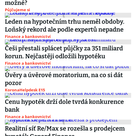
možné?
Půjčujeme si
Leden na hypotečním trhu neměl obdoby.
Loňský rekord ale podle expertů nepadne
Finance a bankovnictví
Češi přestali splácet půjčky za 351 miliard
korun. Nejčastěji odložili hypotéku
Finance a bankovnictví
Úvěry a úvěrové moratorium, na co si dát
pozor
KoronaHelpdesk E15
Cenu hypoték drží dole tvrdá konkurence
bank
Finance a bankovnictví
Realitní síť Re/Max se rozešla s prodejcem