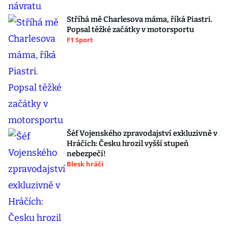
Stříhá mě Charlesova máma, říká Piastri.
Popsal těžké začátky v motorsportu
F1 Sport
Šéf Vojenského zpravodajství exkluzivně v
Hráčích: Česku hrozil vyšší stupeň
nebezpečí!
Blesk hráči