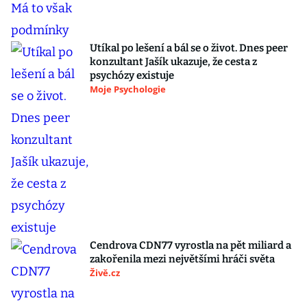
Utíkal po lešení a bál se o život. Dnes peer
konzultant Jašík ukazuje, že cesta z
psychózy existuje
Moje Psychologie
Cendrova CDN77 vyrostla na pět miliard a
zakořenila mezi největšími hráči světa
Živě.cz