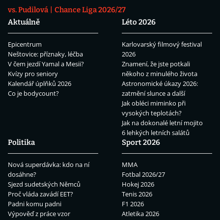
vs. Pudilová
Chance Liga 2026/27
Aktuálně
Léto 2026
Epicentrum
Karlovarský filmový festival
Neštovice: příznaky, léčba
2026
V čem jezdí Yamal a Mesii?
Znamení, že jste potkali
Kvízy pro seniory
někoho z minulého života
Kalendář úplňků 2026
Astronomické úkazy 2026:
Co je bodycount?
zatmění slunce a další
Jak obléci miminko při
vysokých teplotách?
Jak na dokonalé letní mojito
6 lehkých letních salátů
Politika
Sport 2026
Nová superdávka: kdo na ní
MMA
dosáhne?
Fotbal 2026/27
Sjezd sudetských Němců
Hokej 2026
Proč vláda zavádí EET?
Tenis 2026
Padni komu padni
F1 2026
Výpověď z práce vzor
Atletika 2026