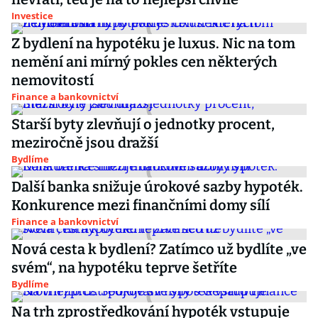
Investice
Z bydlení na hypotéku je luxus. Nic na tom
nemění ani mírný pokles cen některých
nemovitostí
Finance a bankovnictví
Starší byty zlevňují o jednotky procent,
meziročně jsou dražší
Bydlíme
Další banka snižuje úrokové sazby hypoték.
Konkurence mezi finančními domy sílí
Finance a bankovnictví
Nová cesta k bydlení? Zatímco už bydlíte „ve
svém“, na hypotéku teprve šetříte
Bydlíme
Na trh zprostředkování hypoték vstupuje