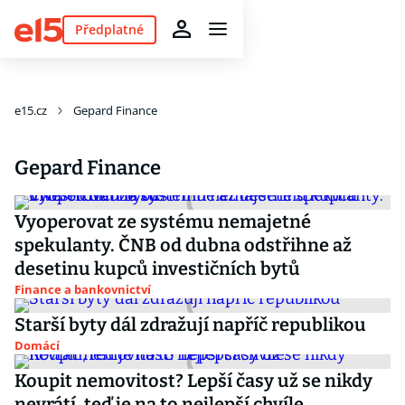
Předplatné
e15.cz
Gepard Finance
Gepard Finance
Vyoperovat ze systému nemajetné
spekulanty. ČNB od dubna odstřihne až
desetinu kupců investičních bytů
Finance a bankovnictví
Starší byty dál zdražují napříč republikou
Domácí
Koupit nemovitost? Lepší časy už se nikdy
nevrátí, teď je na to nejlepší chvíle