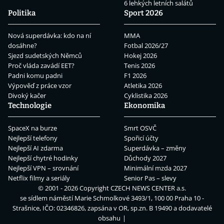
6 lehkých letních salátů
Politika
Sport 2026
Nová superdávka: kdo na ní
MMA
dosáhne?
Fotbal 2026/27
Sjezd sudetských Němců
Hokej 2026
Proč vláda zavádí EET?
Tenis 2026
Padni komu padni
F1 2026
Výpověď z práce vzor
Atletika 2026
Divoký kačer
Cyklistika 2026
Technologie
Ekonomika
SpaceX na burze
Smrt OSVČ
Nejlepší telefony
Spořicí účty
Nejlepší AI zdarma
Superdávka – změny
Nejlepší chytré hodinky
Důchody 2027
Nejlepší VPN – srovnání
Minimální mzda 2027
Netflix filmy a seriály
Senior Pas – slevy
© 2001 - 2026 Copyright
CZECH NEWS CENTER a.s.
se sídlem náměstí Marie Schmolkové 3493/1, 100 00 Praha 10 -
Strašnice, IČO: 02346826, zapsána v OR, sp.zn. B 19490 a dodavatelé
obsahu