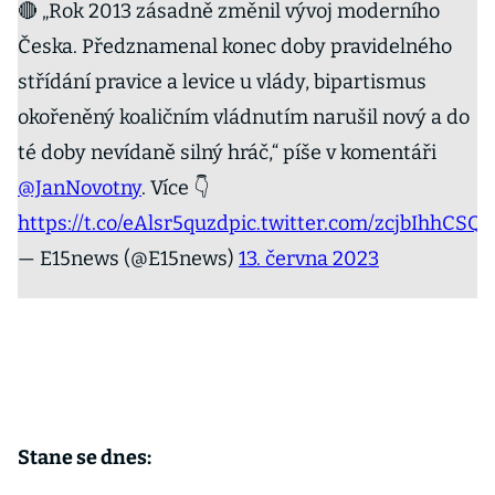
🔴 „Rok 2013 zásadně změnil vývoj moderního
Česka. Předznamenal konec doby pravidelného
střídání pravice a levice u vlády, bipartismus
okořeněný koaličním vládnutím narušil nový a do
té doby nevídaně silný hráč,“ píše v komentáři
@JanNovotny
. Více 👇
https://t.co/eAlsr5quzd
pic.twitter.com/zcjbIhhCSQ
— E15news (@E15news)
13. června 2023
Stane se dnes: