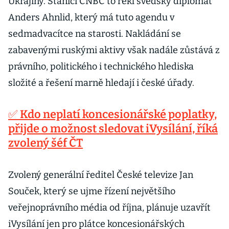
Ukrajiny. Stanici CNBC to řekl švédský diplomat
Anders Ahnlid, který má tuto agendu v
sedmadvacítce na starosti. Nakládání se
zabavenými ruskými aktivy však nadále zůstává z
právního, politického i technického hlediska
složité a řešení marně hledají i české úřady.
✅ Kdo neplatí koncesionářské poplatky,
přijde o možnost sledovat iVysílání, říká
zvolený šéf ČT
Zvolený generální ředitel České televize Jan
Souček, který se ujme řízení největšího
veřejnoprávního média od října, plánuje uzavřít
iVysílání jen pro plátce koncesionářských