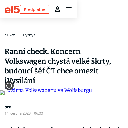
Předplatné
e15.cz
Byznys
Ranní check: Koncern
Volkswagen chystá velké škrty,
budoucí šéf ČT chce omezit
iVysílání
bru
14. června 2023
·
06:00