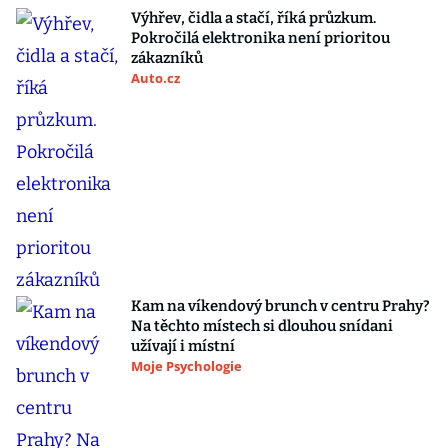
Výhřev, čidla a stačí, říká průzkum.
Pokročilá elektronika není prioritou
zákazníků
Auto.cz
Kam na víkendový brunch v centru Prahy?
Na těchto místech si dlouhou snídani
užívají i místní
Moje Psychologie