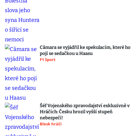
Câmara se vyjádřil ke spekulacím, které ho
pojí se sedačkou u Haasu
F1 Sport
Šéf Vojenského zpravodajství exkluzivně v
Hráčích: Česku hrozil vyšší stupeň
nebezpečí!
Blesk hráči