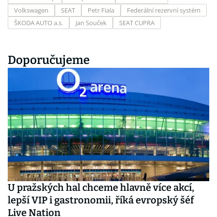
Volkswagen
SEAT
Petr Fiala
Federální rezervní systém
ŠKODA AUTO a.s.
Jan Souček
SEAT CUPRA
Doporučujeme
U pražských hal chceme hlavně více akcí,
lepší VIP i gastronomii, říká evropský šéf
Live Nation