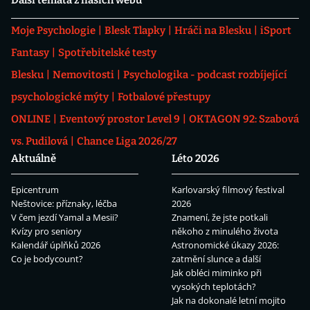
Další témata z našich webů
Moje Psychologie
Blesk Tlapky
Hráči na Blesku
iSport
Fantasy
Spotřebitelské testy
Blesku
Nemovitosti
Psychologika - podcast rozbíjející
psychologické mýty
Fotbalové přestupy
ONLINE
Eventový prostor Level 9
OKTAGON 92: Szabová
vs. Pudilová
Chance Liga 2026/27
Aktuálně
Léto 2026
Epicentrum
Karlovarský filmový festival
Neštovice: příznaky, léčba
2026
V čem jezdí Yamal a Mesii?
Znamení, že jste potkali
Kvízy pro seniory
někoho z minulého života
Kalendář úplňků 2026
Astronomické úkazy 2026:
Co je bodycount?
zatmění slunce a další
Jak obléci miminko při
vysokých teplotách?
Jak na dokonalé letní mojito