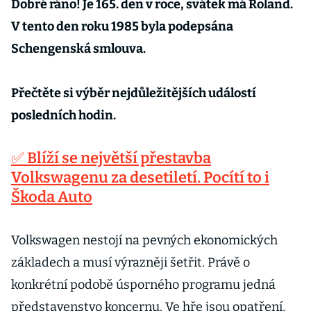
Dobré ráno! Je 165. den v roce, svátek má Roland.
V tento den roku 1985 byla podepsána
Schengenská smlouva.
Přečtěte si výběr nejdůležitějších událostí
posledních hodin.
✅ Blíží se největší přestavba
Volkswagenu za desetiletí. Pocítí to i
Škoda Auto
Volkswagen nestojí na pevných ekonomických
základech a musí výrazněji šetřit. Právě o
konkrétní podobě úsporného programu jedná
představenstvo koncernu. Ve hře jsou opatření,