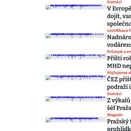
Domácí
V Evropě
dojít, v
společno
Certifikace 
Nadnáro
vodárens
Průmysl a e
Příští ro
MHD nep
Půjčujeme s
ČEZ příšt
podraží 
Domácí
Z výkalů
šéf Praž
Magazín
Pražský 
prohlídk