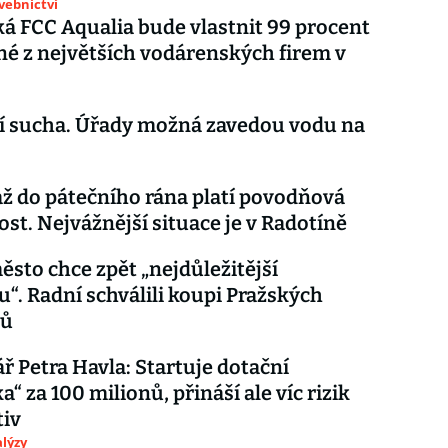
avebnictví
á FCC Aqualia bude vlastnit 99 procent
dné z největších vodárenských firem v
í sucha. Úřady možná zavedou vodu na
až do pátečního rána platí povodňová
st. Nejvážnější situace je v Radotíně
ěsto chce zpět „nejdůležitější
“. Radní schválili koupi Pražských
dů
 Petra Havla: Startuje dotační
“ za 100 milionů, přináší ale víc rizik
tiv
lýzy