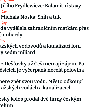
nergetika
 Jiřího Frydlewicze: Kalamitní stavy
lýzy
 Michala Noska: Sníh a tuk
lýzy
oda vydělala zahraničním matkám přes
 miliardy
užby
ažských vodovodů a kanalizací loni
y sedm miliard
 z Dešťovky už Češi nemají zájem. Po
ěsících je vyčerpaná necelá polovina
 bere zpět svou vodu. Město odkoupí
Pražských vodách a kanalizacích
ský kolos prodal dvě firmy českým
telům