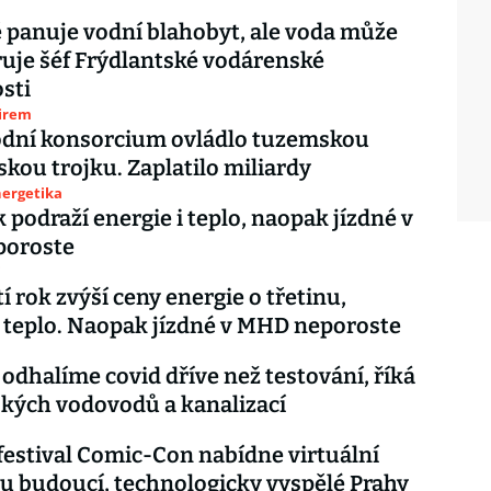
 panuje vodní blahobyt, ale voda může
aruje šéf Frýdlantské vodárenské
sti
firem
dní konsorcium ovládlo tuzemskou
kou trojku. Zaplatilo miliardy
nergetika
k podraží energie i teplo, naopak jízdné v
oroste
i
í rok zvýší ceny energie o třetinu,
i teplo. Naopak jízdné v MHD neporoste
 odhalíme covid dříve než testování, říká
ských vodovodů a kanalizací
festival Comic-Con nabídne virtuální
u budoucí, technologicky vyspělé Prahy