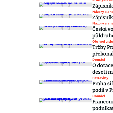
Průmysl a e
Zápisník
Názory a ana
Zápisník
Názory a ana
Česká v
půldruhé
Obchod a sl
Tržby Pr
překonal
Domácí
O dotace
deseti m
Potraviny
Praha si
podíl v 
Domácí
Francouz
podnika