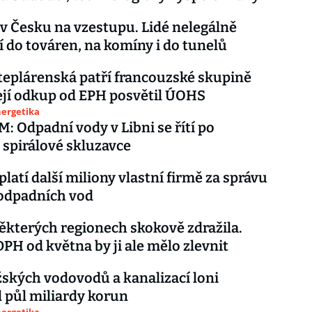
 v Česku na vzestupu. Lidé nelegálně
í do továren, na komíny i do tunelů
teplárenská patří francouzské skupině
Její odkup od EPH posvětil ÚOHS
nergetika
 Odpadní vody v Libni se řítí po
 spirálové skluzavce
platí další miliony vlastní firmě za správu
 odpadních vod
ěkterých regionech skokově zdražila.
DPH od května by ji ale mělo zlevnit
žských vodovodů a kanalizací loni
 půl miliardy korun