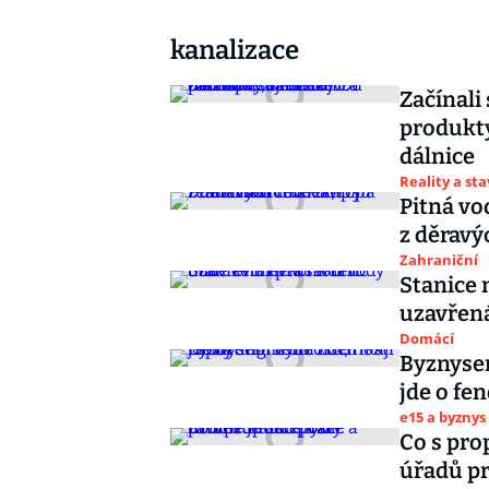
kanalizace
Začínali
produkty
dálnice
Reality a st
Pitná vo
z děravý
Zahraniční
Stanice 
uzavřená
Domácí
Byznysem
jde o fe
e15 a byznys
Co s pr
úřadů pr