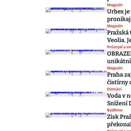
Magazín
Urbex je
pronikaj
Magazín
Pražská 
Veolia. 
Průmysl a e
OBRAZEM:
unikátní
Magazín
Praha za
čistírny
Domácí
Voda v n
Snížení 
Bydlíme
Zisk Pra
překonal