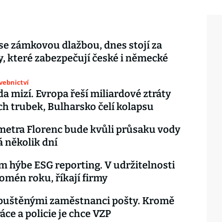
 se zámkovou dlažbou, dnes stojí za
, které zabezpečují české i německé
avebnictví
da mizí. Evropa řeší miliardové ztráty
ch trubek, Bulharsko čelí kolapsu
metra Florenc bude kvůli průsaku vody
 několik dní
 hýbe ESG reporting. V udržitelnosti
nomén roku, říkají firmy
opuštěnými zaměstnanci pošty. Kromě
áce a policie je chce VZP