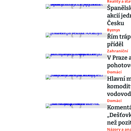
Reality a st
Španělsk
akcií je
Česku
Byznys
Řím tráp
příděl
Zahraniční
V Praze 
pohotovo
Domácí
Hlavní m
komoditu
vodovo
Domácí
Komentář
„Dešťovka
než pozi
Názory a ana