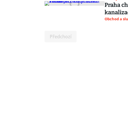
Praha ch
kanaliza
Obchod a sl
Předchozí