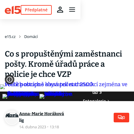
Předplatné
e15.cz
Domácí
Co s propuštěnými zaměstnanci
pošty. Kromě úřadů práce a
policie je chce VZP
3
Fotogalerie
Anna-Marie Horáková
0
lig
14. dubna 2023
·
13:18