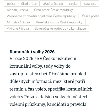
pošta
úřad práce
Úřad práce ČR
Česko
KDU-ČSL
Marian Jurečka
Úřad práce České republiky
Všeobecná zdravotní pojišťovna České republiky
Česká pošta
Miroslav Štěpán
Vězeňská služba České republiky
Viktorie Plívová
Severočeské vodovody a kanalizace
Komunální volby 2026
V roce 2026 se v Česku uskuteční
komunální volby, tedy volby do
zastupitelstev obcí. Přinášíme přehled
důležitých informací, mezi které patří
termín a čas voleb, specifika komunálních
voleb v Praze a dalších velkých městech,
volební průzkumy, kandidáti a pravidla