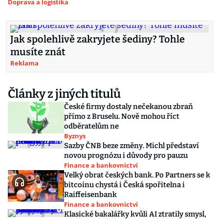
Doprava a logistika
Jak spolehlivě zakryjete šediny? Tohle
musíte znát
Reklama
Články z jiných titulů
České firmy dostaly nečekanou zbraň
přímo z Bruselu. Nově mohou říct
odběratelům ne
Byznys
Sazby ČNB beze změny. Michl představí
novou prognózu i důvody pro pauzu
Finance a bankovnictví
Velký obrat českých bank. Po Partners se k
bitcoinu chystá i Česká spořitelna i
Raiffeisenbank
Finance a bankovnictví
Klasické bakalářky kvůli AI ztratily smysl,