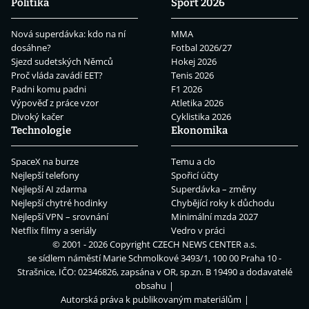
Politika
Sport 2026
Nová superdávka: kdo na ní
MMA
dosáhne?
Fotbal 2026/27
Sjezd sudetských Němců
Hokej 2026
Proč vláda zavádí EET?
Tenis 2026
Padni komu padni
F1 2026
Výpověď z práce vzor
Atletika 2026
Divoký kačer
Cyklistika 2026
Technologie
Ekonomika
SpaceX na burze
Temu a clo
Nejlepší telefony
Spořicí účty
Nejlepší AI zdarma
Superdávka – změny
Nejlepší chytré hodinky
Chybějící roky k důchodu
Nejlepší VPN – srovnání
Minimální mzda 2027
Netflix filmy a seriály
Vedro v práci
© 2001 - 2026 Copyright
CZECH NEWS CENTER a.s.
se sídlem náměstí Marie Schmolkové 3493/1, 100 00 Praha 10 -
Strašnice, IČO: 02346826, zapsána v OR, sp.zn. B 19490 a dodavatelé
obsahu
Autorská práva k publikovaným materiálům