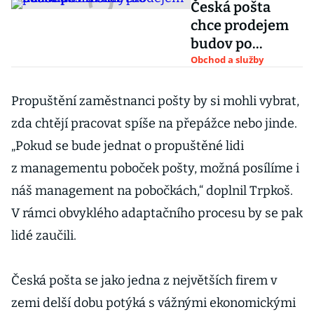
Česká pošta
chce prodejem
budov po
zrušených
Obchod a služby
pobočkách
získat 750
Propuštění zaměstnanci pošty by si mohli vybrat,
milionů
zda chtějí pracovat spíše na přepážce nebo jinde.
„Pokud se bude jednat o propuštěné lidi
z managementu poboček pošty, možná posílíme i
náš management na pobočkách,“ doplnil Trpkoš.
V rámci obvyklého adaptačního procesu by se pak
lidé zaučili.
Česká pošta se jako jedna z největších firem v
zemi delší dobu potýká s vážnými ekonomickými