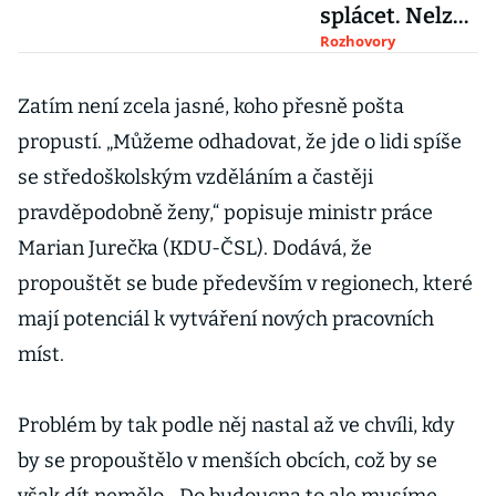
splácet. Nelze
si ale stále
Rozhovory
půjčovat na
služby pro
Zatím není zcela jasné, koho přesně pošta
stát, říká šéf
propustí. „Můžeme odhadovat, že jde o lidi spíše
podniku
se středoškolským vzděláním a častěji
pravděpodobně ženy,“ popisuje ministr práce
Marian Jurečka (KDU-ČSL). Dodává, že
propouštět se bude především v regionech, které
mají potenciál k vytváření nových pracovních
míst.
Problém by tak podle něj nastal až ve chvíli, kdy
by se propouštělo v menších obcích, což by se