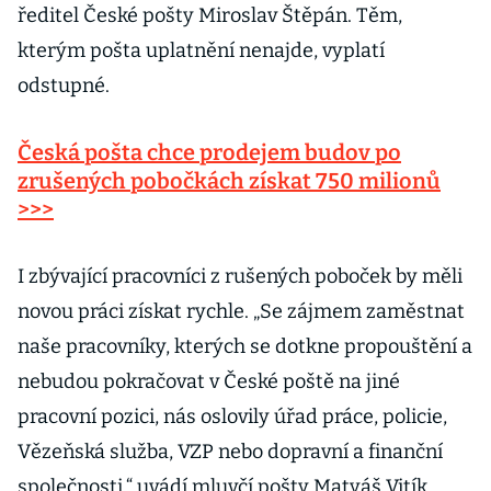
ředitel České pošty Miroslav Štěpán. Těm,
kterým pošta uplatnění nenajde, vyplatí
odstupné.
Česká pošta chce prodejem budov po
zrušených pobočkách získat 750 milionů
>>>
I zbývající pracovníci z rušených poboček by měli
novou práci získat rychle. „Se zájmem zaměstnat
naše pracovníky, kterých se dotkne propouštění a
nebudou pokračovat v České poště na jiné
pracovní pozici, nás oslovily úřad práce, policie,
Vězeňská služba, VZP nebo dopravní a finanční
společnosti,“ uvádí mluvčí pošty Matyáš Vitík.