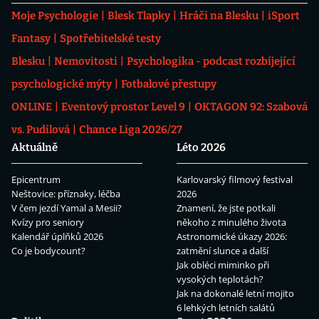
Moje Psychologie
Blesk Tlapky
Hráči na Blesku
iSport
Fantasy
Spotřebitelské testy
Blesku
Nemovitosti
Psychologika - podcast rozbíjející
psychologické mýty
Fotbalové přestupy
ONLINE
Eventový prostor Level 9
OKTAGON 92: Szabová
vs. Pudilová
Chance Liga 2026/27
Aktuálně
Léto 2026
Epicentrum
Karlovarský filmový festival
Neštovice: příznaky, léčba
2026
V čem jezdí Yamal a Mesii?
Znamení, že jste potkali
Kvízy pro seniory
někoho z minulého života
Kalendář úplňků 2026
Astronomické úkazy 2026:
Co je bodycount?
zatmění slunce a další
Jak obléci miminko při
vysokých teplotách?
Jak na dokonalé letní mojito
6 lehkých letních salátů