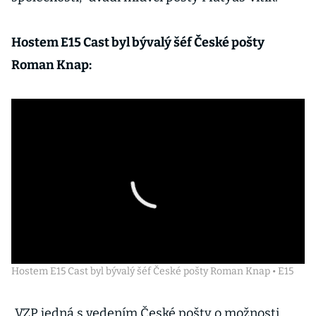
Hostem E15 Cast byl bývalý šéf České pošty
Roman Knap:
Hostem E15 Cast byl bývalý šéf České pošty Roman Knap • E15
„VZP jedná s vedením České pošty o možnosti