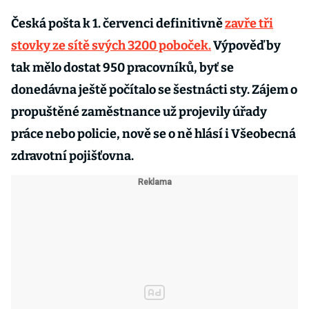
Česká pošta k 1. červenci definitivně
zavře tři
stovky ze sítě svých 3200 poboček.
Výpověď by
tak mělo dostat 950 pracovníků, byť se
donedávna ještě počítalo se šestnácti sty. Zájem o
propuštěné zaměstnance už projevily úřady
práce nebo policie, nově se o ně hlásí i Všeobecná
zdravotní pojišťovna.