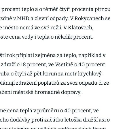
 procent teplo a o téměř čtyři procenta pitnou
ízdné v MHD a zlevní odpady. V Rokycanech se
le město nemá ve své režii. V Klatovech,
te cena vody i tepla o několik procent.
íští rok připlatí zejména za teplo, například v
zdraží o 18 procent, ve Vsetíně o 40 procent.
ruba o čtyři až pět korun za metr krychlový.
plánují zdražení poplatků za svoz odpadu či ze
dražení městské hromadné dopravy.
pne cena tepla v průměru o 40 procent, ve
ho dodávky proti začátku letoška dražší asi o