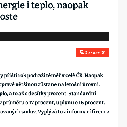
nergie i teplo, naopak
oste
Diskuze (
0
)
dy příští rok podraží téměř v celé ČR. Naopak
opravě většinou zůstane na letošní úrovni.
teplo, a to až o desítky procent. Standardní
 v průměru o 17 procent, u plynu o 16 procent.
ovaných smluv. Vyplývá to z informací firem v