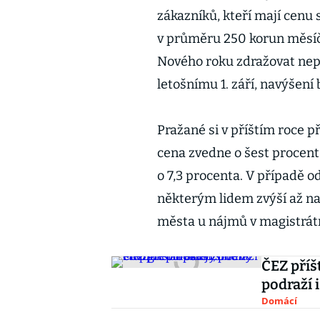
zákazníků, kteří mají cenu 
v průměru 250 korun měsíč
Nového roku zdražovat nepl
letošnímu 1. září, navýšení
Pražané si v příštím roce př
cena zvedne o šest procent
o 7,3 procenta. V případě o
některým lidem zvýší až n
města u nájmů v magistrát
ČEZ příšt
podraží 
Domácí