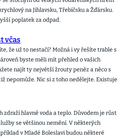
y se stočným od velkých vodárenských firem
krychlový na Jihlavsku, Třebíčsku a Žďársku.
yšší poplatek za odpad.
t včas
íte, že už to nestačí? Možná i vy řešíte trable s
Zároveň byste měli mít přehled o vašich
žete najít ty největší žrouty peněz a něco s
iž nepomůže. Nic si z toho nedělejte. Existuje
 zdraží hlavně voda a teplo. Důvodem je růst
 služby se většinou nemění. V některých
například v Mladé Boleslavi budou některé