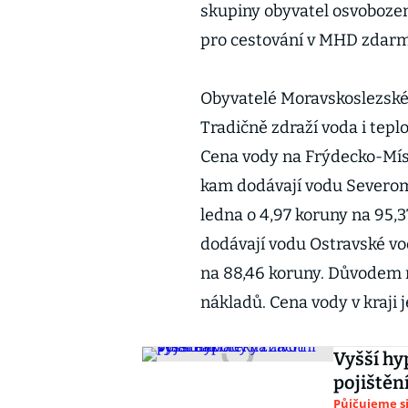
skupiny obyvatel osvobozen
pro cestování v MHD zdarm
Obyvatelé Moravskoslezského
Tradičně zdraží voda i tepl
Cena vody na Frýdecko-Mís
kam dodávají vodu Severom
ledna o 4,97 koruny na 95,3
dodávají vodu Ostravské vo
na 88,46 koruny. Důvodem 
nákladů. Cena vody v kraj
Vyšší hy
pojištěn
Půjčujeme s