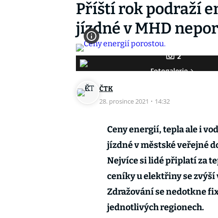
Příští rok podraží e
jízdné v MHD nepor
2
Fotogalerie
ČTK
28. prosince 2021
·
14:32
Ceny energií, tepla ale i vo
jízdné v městské veřejné d
Nejvíce si lidé připlatí za 
ceníky u elektřiny se zvýší
Zdražování se nedotkne fix
jednotlivých regionech.