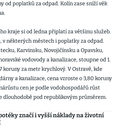
y od poplatků za odpad. Kolín zase sníží věk
a.
 kraje si od ledna připlatí za většinu služeb.
o, v některých městech i poplatky za odpad.
tecku, Karvinsku, Novojičínsku a Opavsku,
oravské vodovody a kanalizace, stoupne od 1.
7 koruny za metr krychlový. V Ostravě, kde
dárny a kanalizace, cena vzroste o 3,80 koruny
nárůstu cen je podle vodohospodářů růst
i je dlouhodobě pod republikovým průměrem.
potéky značí i vyšší náklady na životní
í
i