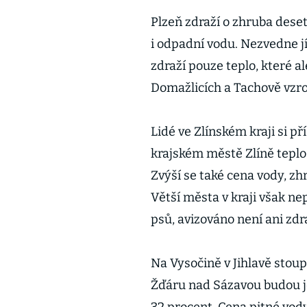
Plzeň zdraží o zhruba deset
i odpadní vodu. Nezvedne j
zdraží pouze teplo, které a
Domažlicích a Tachově vzros
Lidé ve Zlínském kraji si př
krajském městě Zlíně teplo 
Zvýší se také cena vody, zh
Větší města v kraji však ne
psů, avizováno není ani z
Na Vysočině v Jihlavě stou
Žďáru nad Sázavou budou je