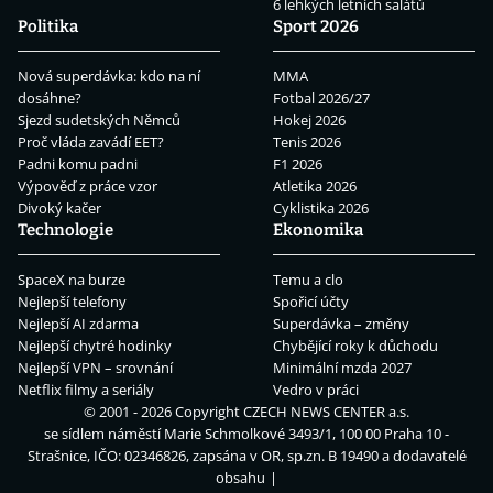
6 lehkých letních salátů
Politika
Sport 2026
Nová superdávka: kdo na ní
MMA
dosáhne?
Fotbal 2026/27
Sjezd sudetských Němců
Hokej 2026
Proč vláda zavádí EET?
Tenis 2026
Padni komu padni
F1 2026
Výpověď z práce vzor
Atletika 2026
Divoký kačer
Cyklistika 2026
Technologie
Ekonomika
SpaceX na burze
Temu a clo
Nejlepší telefony
Spořicí účty
Nejlepší AI zdarma
Superdávka – změny
Nejlepší chytré hodinky
Chybějící roky k důchodu
Nejlepší VPN – srovnání
Minimální mzda 2027
Netflix filmy a seriály
Vedro v práci
© 2001 - 2026 Copyright
CZECH NEWS CENTER a.s.
se sídlem náměstí Marie Schmolkové 3493/1, 100 00 Praha 10 -
Strašnice, IČO: 02346826, zapsána v OR, sp.zn. B 19490 a dodavatelé
obsahu