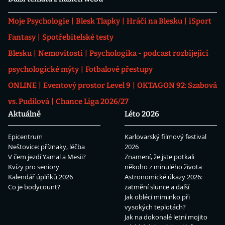
Moje Psychologie
Blesk Tlapky
Hráči na Blesku
iSport
Fantasy
Spotřebitelské testy
Blesku
Nemovitosti
Psychologika - podcast rozbíjející
psychologické mýty
Fotbalové přestupy
ONLINE
Eventový prostor Level 9
OKTAGON 92: Szabová
vs. Pudilová
Chance Liga 2026/27
Aktuálně
Léto 2026
Epicentrum
Karlovarský filmový festival
Neštovice: příznaky, léčba
2026
V čem jezdí Yamal a Mesii?
Znamení, že jste potkali
Kvízy pro seniory
někoho z minulého života
Kalendář úplňků 2026
Astronomické úkazy 2026:
Co je bodycount?
zatmění slunce a další
Jak obléci miminko při
vysokých teplotách?
Jak na dokonalé letní mojito