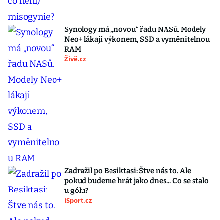
Synology má „novou“ řadu NASů. Modely
Neo+ lákají výkonem, SSD a vyměnitelnou
RAM
Živě.cz
Zadražil po Besiktasi: Štve nás to. Ale
pokud budeme hrát jako dnes... Co se stalo
u gólu?
iSport.cz