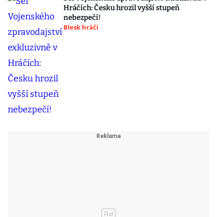
Hráčích: Česku hrozil vyšší stupeň
nebezpečí!
Blesk hráči