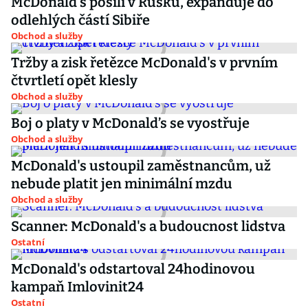
McDonald's posílí v Rusku, expanduje do
odlehlých částí Sibiře
Obchod a služby
Tržby a zisk řetězce McDonald's v prvním
čtvrtletí opět klesly
Obchod a služby
Boj o platy v McDonald’s se vyostřuje
Obchod a služby
McDonald's ustoupil zaměstnancům, už
nebude platit jen minimální mzdu
Obchod a služby
Scanner: McDonald's a budoucnost lidstva
Ostatní
McDonald's odstartoval 24hodinovou
kampaň Imlovinit24
Ostatní