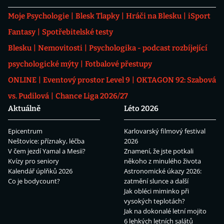
Moje Psychologie
Blesk Tlapky
Hráči na Blesku
iSport
Fantasy
Spotřebitelské testy
Blesku
Nemovitosti
Psychologika - podcast rozbíjející
psychologické mýty
Fotbalové přestupy
ONLINE
Eventový prostor Level 9
OKTAGON 92: Szabová
vs. Pudilová
Chance Liga 2026/27
Aktuálně
Léto 2026
Epicentrum
Karlovarský filmový festival
Neštovice: příznaky, léčba
2026
V čem jezdí Yamal a Mesii?
Znamení, že jste potkali
Kvízy pro seniory
někoho z minulého života
Kalendář úplňků 2026
Astronomické úkazy 2026:
Co je bodycount?
zatmění slunce a další
Jak obléci miminko při
vysokých teplotách?
Jak na dokonalé letní mojito
6 lehkých letních salátů