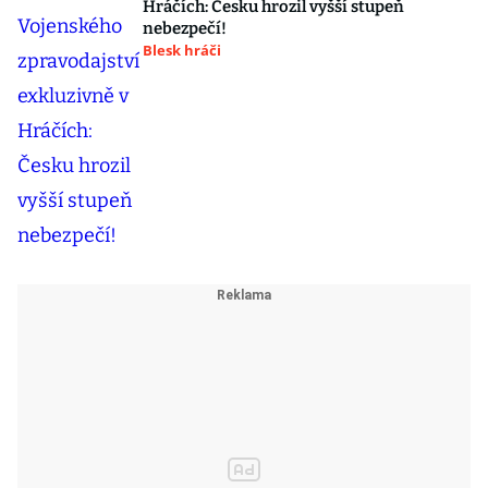
Hráčích: Česku hrozil vyšší stupeň
nebezpečí!
Blesk hráči