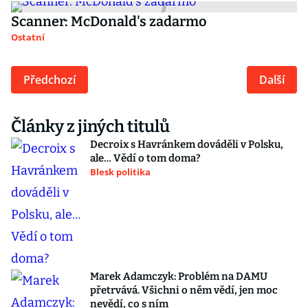
Scanner: McDonald's zadarmo
Ostatní
Předchozí
Další
Články z jiných titulů
Decroix s Havránkem dováděli v Polsku,
ale… Vědí o tom doma?
Blesk politika
Marek Adamczyk: Problém na DAMU
přetrvává. Všichni o něm vědí, jen moc
nevědí, co s ním