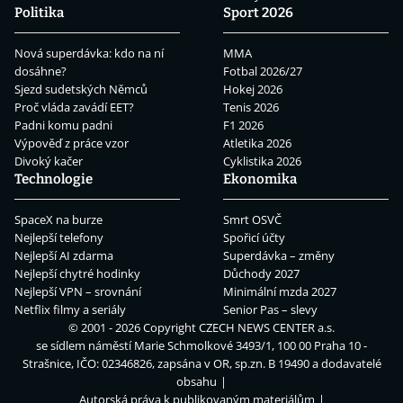
Politika
Sport 2026
Nová superdávka: kdo na ní
MMA
dosáhne?
Fotbal 2026/27
Sjezd sudetských Němců
Hokej 2026
Proč vláda zavádí EET?
Tenis 2026
Padni komu padni
F1 2026
Výpověď z práce vzor
Atletika 2026
Divoký kačer
Cyklistika 2026
Technologie
Ekonomika
SpaceX na burze
Smrt OSVČ
Nejlepší telefony
Spořicí účty
Nejlepší AI zdarma
Superdávka – změny
Nejlepší chytré hodinky
Důchody 2027
Nejlepší VPN – srovnání
Minimální mzda 2027
Netflix filmy a seriály
Senior Pas – slevy
© 2001 - 2026 Copyright
CZECH NEWS CENTER a.s.
se sídlem náměstí Marie Schmolkové 3493/1, 100 00 Praha 10 -
Strašnice, IČO: 02346826, zapsána v OR, sp.zn. B 19490 a dodavatelé
obsahu
Autorská práva k publikovaným materiálům