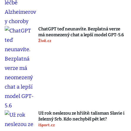
ChatGPT teď neunavíte. Bezplatná verze
má neomezený chat a lepší model GPT-5.6
Živě.cz
Už rok neslezou ze hřiště: talisman Slavie i
železný Srb. Kdo nechyběl pět let?
iSport.cz