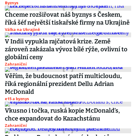
Byznys
Chceme rozšiřovat náš byznys s Českem,
říká šéf největší tiskařské firmy na Ukrajině
Válka na Ukrajině
V Indii vypukla rajčatová krize. Země
zároveň zakázala vývoz bílé rýže, ovlivní to
globální ceny
Zahraniční
Věřím, že budoucnost patří multicloudu,
říká regionální prezident Dellu Adrian
McDonald
e15 a byznys
Vkusno i točka, ruská kopie McDonald’s,
chce expandovat do Kazachstánu
Zahraniční