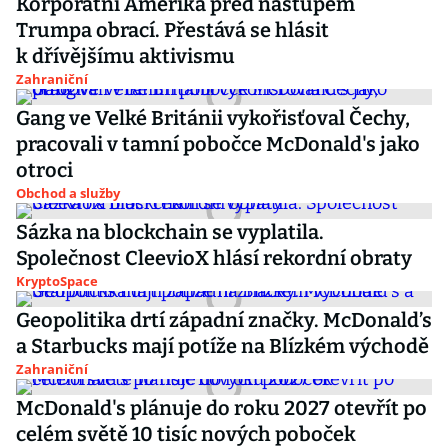
Korporátní Amerika před nástupem
Trumpa obrací. Přestává se hlásit
k dřívějšímu aktivismu
Zahraniční
Gang ve Velké Británii vykořisťoval Čechy,
pracovali v tamní pobočce McDonald's jako
otroci
Obchod a služby
Sázka na blockchain se vyplatila.
Společnost CleevioX hlásí rekordní obraty
KryptoSpace
Geopolitika drtí západní značky. McDonald’s
a Starbucks mají potíže na Blízkém východě
Zahraniční
McDonald's plánuje do roku 2027 otevřít po
celém světě 10 tisíc nových poboček