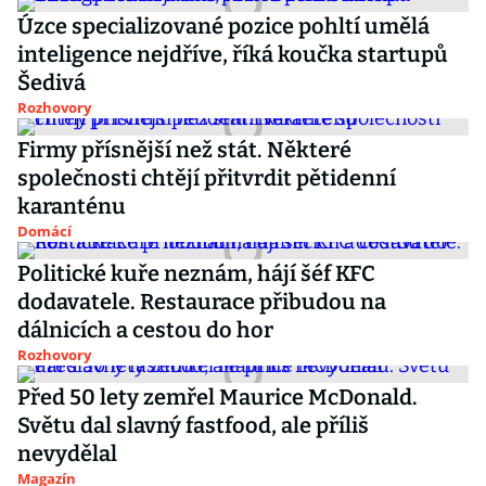
Úzce specializované pozice pohltí umělá
inteligence nejdříve, říká koučka startupů
Šedivá
Rozhovory
Firmy přísnější než stát. Některé
společnosti chtějí přitvrdit pětidenní
karanténu
Domácí
Politické kuře neznám, hájí šéf KFC
dodavatele. Restaurace přibudou na
dálnicích a cestou do hor
Rozhovory
Před 50 lety zemřel Maurice McDonald.
Světu dal slavný fastfood, ale příliš
nevydělal
Magazín