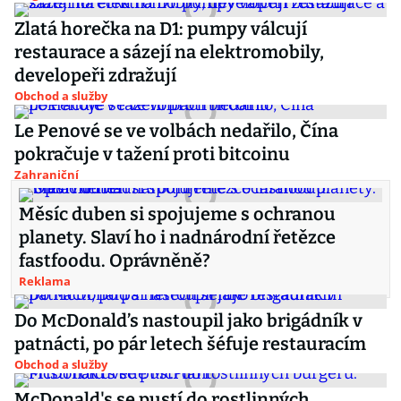
Zlatá horečka na D1: pumpy válcují
restaurace a sázejí na elektromobily,
developeři zdražují
Obchod a služby
Le Penové se ve volbách nedařilo, Čína
pokračuje v tažení proti bitcoinu
Zahraniční
Měsíc duben si spojujeme s ochranou
planety. Slaví ho i nadnárodní řetězce
fastfoodu. Oprávněně?
Reklama
Do McDonald’s nastoupil jako brigádník v
patnácti, po pár letech šéfuje restauracím
Obchod a služby
McDonald's se pustí do rostlinných