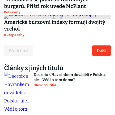
burgerů. Příští rok uvede McPlant
Potraviny
Americké burzovní indexy formují dvojitý
vrchol
Burzy a trhy
Předchozí
Další
Články z jiných titulů
Decroix s Havránkem dováděli v Polsku,
ale… Vědí o tom doma?
Blesk politika