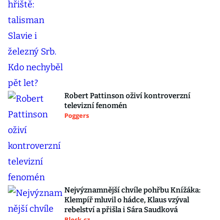
Robert Pattinson oživí kontroverzní
televizní fenomén
Poggers
Nejvýznamnější chvíle pohřbu Knížáka:
Klempíř mluvil o hádce, Klaus vzýval
rebelství a přišla i Sára Saudková
Blesk.cz