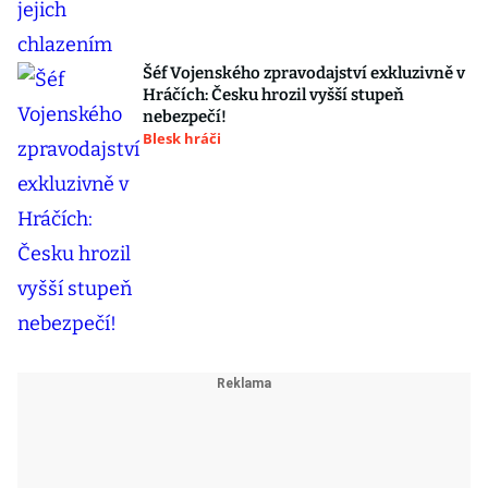
Šéf Vojenského zpravodajství exkluzivně v
Hráčích: Česku hrozil vyšší stupeň
nebezpečí!
Blesk hráči