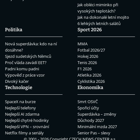
Jak obléci miminko při
vysokých teplotách?
Jak na dokonalé letní mojito
6 lehkých letních salátů
Politika
Sport 2026
Nová superdávka: kdo na ní
MMA
dosáhne?
Fotbal 2026/27
Sjezd sudetských Němců
Hokej 2026
Proč vláda zavádí EET?
Tenis 2026
Padni komu padni
F1 2026
Výpověď z práce vzor
Atletika 2026
Divoký kačer
Cyklistika 2026
Technologie
Ekonomika
SpaceX na burze
Smrt OSVČ
Nejlepší telefony
Spořicí účty
Nejlepší AI zdarma
Superdávka – změny
Nejlepší chytré hodinky
Důchody 2027
Nejlepší VPN – srovnání
Minimální mzda 2027
Netflix filmy a seriály
Senior Pas – slevy
© 2001 - 2026 Copyright
CZECH NEWS CENTER a.s.