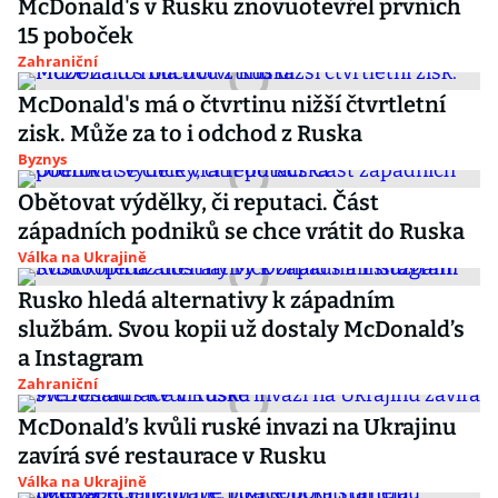
McDonald's v Rusku znovuotevřel prvních
15 poboček
Zahraniční
McDonald's má o čtvrtinu nižší čtvrtletní
zisk. Může za to i odchod z Ruska
Byznys
Obětovat výdělky, či reputaci. Část
západních podniků se chce vrátit do Ruska
Válka na Ukrajině
Rusko hledá alternativy k západním
službám. Svou kopii už dostaly McDonald’s
a Instagram
Zahraniční
McDonald’s kvůli ruské invazi na Ukrajinu
zavírá své restaurace v Rusku
Válka na Ukrajině