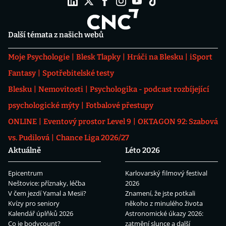
Další témata z našich webů
Moje Psychologie
Blesk Tlapky
Hráči na Blesku
iSport
Fantasy
Spotřebitelské testy
Blesku
Nemovitosti
Psychologika - podcast rozbíjející
psychologické mýty
Fotbalové přestupy
ONLINE
Eventový prostor Level 9
OKTAGON 92: Szabová
vs. Pudilová
Chance Liga 2026/27
Aktuálně
Léto 2026
Epicentrum
Karlovarský filmový festival
Neštovice: příznaky, léčba
2026
V čem jezdí Yamal a Mesii?
Znamení, že jste potkali
Kvízy pro seniory
někoho z minulého života
Kalendář úplňků 2026
Astronomické úkazy 2026:
Co je bodycount?
zatmění slunce a další