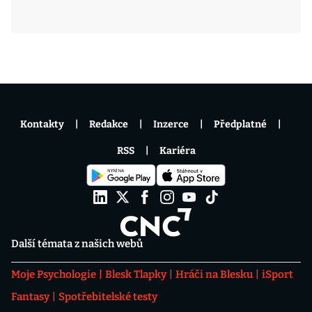
Kontakty
Redakce
Inzerce
Předplatné
RSS
Kariéra
Další témata z našich webů
Moje Psychologie
Blesk Tlapky
Hráči na Blesku
iSport
Fantasy
Spotřebitelské testy