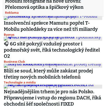
Mobilní fotografie na nové úrovni:
Přelomová optika a špičkový výkon
Reklama
Insolvenční správce Mamutu popřel T-
Mobilu pohledávky za více než tři miliardy
Byznys
🎧 6G sítě pokryjí vzdušný prostor i
podmořský svět, říká technologický ředitel
O2
Business Club
Blíží se soud, který může zakázat prodej
třetiny nových mobilních telefonů
Technologie a média
Nejnadějnějším trhem je pro nás Polsko.
Připravujeme i vstup do regionu DACH, říká
obchodní šéf společnosti FIXED