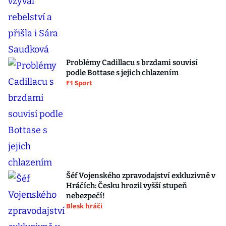
Problémy Cadillacu s brzdami souvisí
podle Bottase s jejich chlazením
F1 Sport
Šéf Vojenského zpravodajství exkluzivně v
Hráčích: Česku hrozil vyšší stupeň
nebezpečí!
Blesk hráči