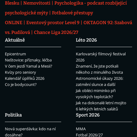
Blesku
Nemovitosti
Psychologika - podcast rozbíjející
psychologické mýty
Fotbalové přestupy
ONLINE
Eventový prostor Level 9
OKTAGON 92: Szabová
vs. Pudilová
Chance Liga 2026/27
Aktuálně
Léto 2026
Epicentrum
Karlovarský filmový festival
Neštovice: příznaky, léčba
2026
V čem jezdí Yamal a Mesii?
Znamení, že jste potkali
Kvízy pro seniory
někoho z minulého života
Kalendář úplňků 2026
Astronomické úkazy 2026:
Co je bodycount?
zatmění slunce a další
Jak obléci miminko při
vysokých teplotách?
Jak na dokonalé letní mojito
6 lehkých letních salátů
Politika
Sport 2026
Nová superdávka: kdo na ní
MMA
dosáhne?
Fotbal 2026/27