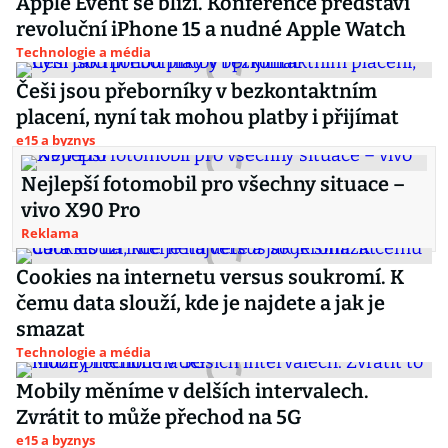
Apple Event se blíží. Konference představí
revoluční iPhone 15 a nudné Apple Watch
Technologie a média
Češi jsou přeborníky v bezkontaktním
placení, nyní tak mohou platby i přijímat
e15 a byznys
Nejlepší fotomobil pro všechny situace –
vivo X90 Pro
Reklama
Cookies na internetu versus soukromí. K
čemu data slouží, kde je najdete a jak je
smazat
Technologie a média
Mobily měníme v delších intervalech.
Zvrátit to může přechod na 5G
e15 a byznys