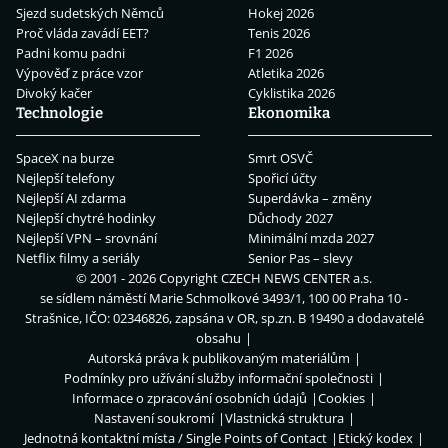
Sjezd sudetských Němců
Hokej 2026
Proč vláda zavádí EET?
Tenis 2026
Padni komu padni
F1 2026
Výpověď z práce vzor
Atletika 2026
Divoký kačer
Cyklistika 2026
Technologie
Ekonomika
SpaceX na burze
Smrt OSVČ
Nejlepší telefony
Spořicí účty
Nejlepší AI zdarma
Superdávka – změny
Nejlepší chytré hodinky
Důchody 2027
Nejlepší VPN – srovnání
Minimální mzda 2027
Netflix filmy a seriály
Senior Pas – slevy
© 2001 - 2026 Copyright
CZECH NEWS CENTER a.s.
se sídlem náměstí Marie Schmolkové 3493/1, 100 00 Praha 10 -
Strašnice, IČO: 02346826, zapsána v OR, sp.zn. B 19490 a dodavatelé
obsahu
Autorská práva k publikovaným materiálům
Podmínky pro užívání služby informační společnosti
Informace o zpracování osobních údajů
Cookies
Nastavení soukromí
Vlastnická struktura
Jednotná kontaktní místa / Single Points of Contact
Etický kodex