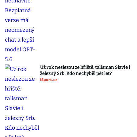
Už rok neslezou ze hřiště: talisman Slavie i
železný Srb. Kdo nechyběl pět let?
iSport.cz