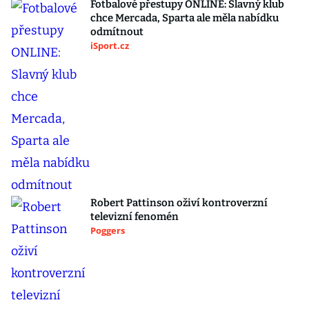
Fotbalové přestupy ONLINE: Slavný klub
chce Mercada, Sparta ale měla nabídku
odmítnout
iSport.cz
Robert Pattinson oživí kontroverzní
televizní fenomén
Poggers