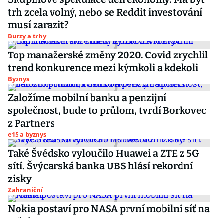
trh zcela volný, nebo se Reddit investování
musí zarazit?
Burzy a trhy
Top manažerské změny 2020. Covid zrychlil
trend konkurence mezi kýmkoli a kdekoli
Byznys
Založíme mobilní banku a penzijní
společnost, bude to průlom, tvrdí Borkovec
z Partners
e15 a byznys
Také Švédsko vyloučilo Huawei a ZTE z 5G
sítí. Švýcarská banka UBS hlásí rekordní
zisky
Zahraniční
Nokia postaví pro NASA první mobilní síť na