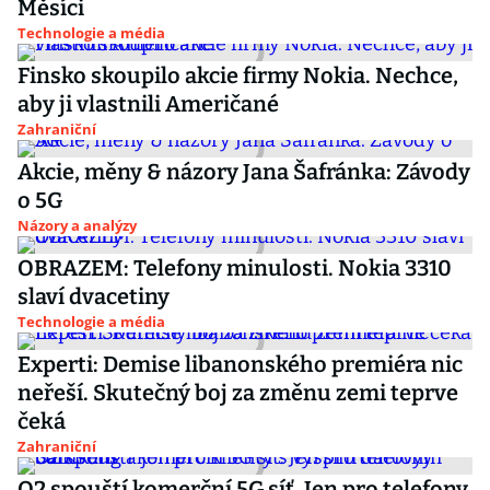
Měsíci
Technologie a média
Finsko skoupilo akcie firmy Nokia. Nechce,
aby ji vlastnili Američané
Zahraniční
Akcie, měny & názory Jana Šafránka: Závody
o 5G
Názory a analýzy
OBRAZEM: Telefony minulosti. Nokia 3310
slaví dvacetiny
Technologie a média
Experti: Demise libanonského premiéra nic
neřeší. Skutečný boj za změnu zemi teprve
čeká
Zahraniční
O2 spouští komerční 5G síť. Jen pro telefony