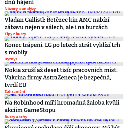
dnů hájení
Názory a analýzy
Vladan Gallistl: Řetězec kin AMC nabízí
zábavu nejen v sálech, ale i na burzách
Tipy z burzy
Konec trápení. LG po letech ztrát vyklízí trh
s mobily
Byznys
Nokia zruší až deset tisíc pracovních míst.
Vakcína firmy AstraZeneca je bezpečná,
tvrdí EU
Zahraniční
Na Robinhood míří hromadná žaloba kvůli
akciím GameStopu
Burzy a trhy
Skupinové spekulace dělí ekonomy. Má být