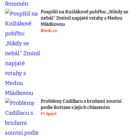
Pospíšil na Knížákově pohřbu: „Nikdy se
nebál.“ Zmínil napjaté vztahy s Medou
Mládkovou
Blesk.cz
Problémy Cadillacu s brzdami souvisí
podle Bottase s jejich chlazením
F1 Sport