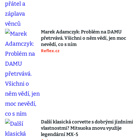
Marek Adamczyk: Problém na DAMU
přetrvává. Všichni o něm vědí, jen moc
nevědí, co s ním
Reflex.cz
Další klasická corvette s dobrými jízdními
vlastnostmi? Mitsuoka znovu využije
legendární MX-5