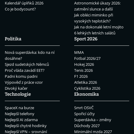
Kalendář úplňků 2026
Astronomické úkazy 2026:
Co je bodycount?
zatmění slunce a další
Jak obléci miminko při
vysokých teplotách?
Jak na dokonalé letní mojito
6 lehkých letních salátů
Politika
Sport 2026
Nová superdávka: kdo na ní
MMA
dosáhne?
Fotbal 2026/27
Sjezd sudetských Němců
Hokej 2026
Proč vláda zavádí EET?
Tenis 2026
Padni komu padni
F1 2026
Výpověď z práce vzor
Atletika 2026
Divoký kačer
Cyklistika 2026
Technologie
Ekonomika
SpaceX na burze
Smrt OSVČ
Nejlepší telefony
Spořicí účty
Nejlepší AI zdarma
Superdávka – změny
Nejlepší chytré hodinky
Důchody 2027
Nejlepší VPN – srovnání
Minimální mzda 2027