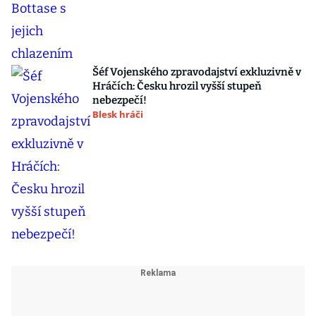
Šéf Vojenského zpravodajství exkluzivně v
Hráčích: Česku hrozil vyšší stupeň
nebezpečí!
Blesk hráči