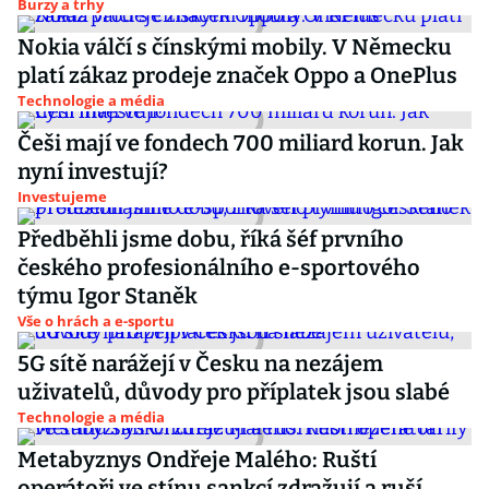
Burzy a trhy
Nokia válčí s čínskými mobily. V Německu
platí zákaz prodeje značek Oppo a OnePlus
Technologie a média
Češi mají ve fondech 700 miliard korun. Jak
nyní investují?
Investujeme
Předběhli jsme dobu, říká šéf prvního
českého profesionálního e-sportového
týmu Igor Staněk
Vše o hrách a e-sportu
5G sítě narážejí v Česku na nezájem
uživatelů, důvody pro příplatek jsou slabé
Technologie a média
Metabyznys Ondřeje Malého: Ruští
operátoři ve stínu sankcí zdražují a ruší