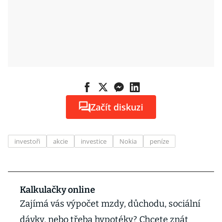
Začít diskuzi
investoři
akcie
investice
Nokia
peníze
Kalkulačky online
Zajímá vás výpočet mzdy, důchodu, sociální
dávky, nebo třeba hypotéky? Chcete znát