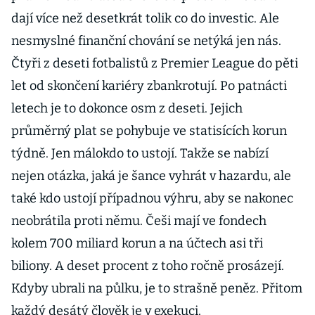
dají více než desetkrát tolik co do investic. Ale
nesmyslné finanční chování se netýká jen nás.
Čtyři z deseti fotbalistů z Premier League do pěti
let od skončení kariéry zbankrotují. Po patnácti
letech je to dokonce osm z deseti. Jejich
průměrný plat se pohybuje ve statisících korun
týdně. Jen málokdo to ustojí. Takže se nabízí
nejen otázka, jaká je šance vyhrát v hazardu, ale
také kdo ustojí případnou výhru, aby se nakonec
neobrátila proti němu. Češi mají ve fondech
kolem 700 miliard korun a na účtech asi tři
biliony. A deset procent z toho ročně prosázejí.
Kdyby ubrali na půlku, je to strašně peněz. Přitom
každý desátý člověk je v exekuci.