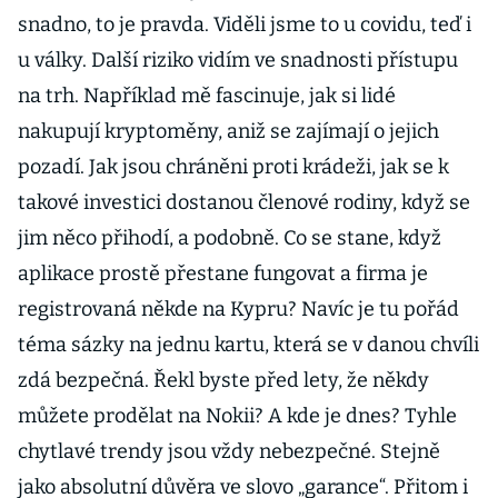
snadno, to je pravda. Viděli jsme to u covidu, teď i
u války. Další riziko vidím ve snadnosti přístupu
na trh. Například mě fascinuje, jak si lidé
nakupují kryptoměny, aniž se zajímají o jejich
pozadí. Jak jsou chráněni proti krádeži, jak se k
takové investici dostanou členové rodiny, když se
jim něco přihodí, a podobně. Co se stane, když
aplikace prostě přestane fungovat a firma je
registrovaná někde na Kypru? Navíc je tu pořád
téma sázky na jednu kartu, která se v danou chvíli
zdá bezpečná. Řekl byste před lety, že někdy
můžete prodělat na Nokii? A kde je dnes? Tyhle
chytlavé trendy jsou vždy nebezpečné. Stejně
jako absolutní důvěra ve slovo „garance“. Přitom i