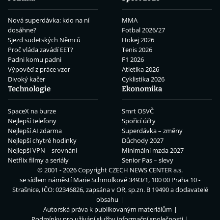
Nová superdávka: kdo na ní
MMA
dosáhne?
Fotbal 2026/27
Sjezd sudetských Němců
Hokej 2026
Proč vláda zavádí EET?
Tenis 2026
Padni komu padni
F1 2026
Výpověď z práce vzor
Atletika 2026
Divoký kačer
Cyklistika 2026
Technologie
Ekonomika
SpaceX na burze
Smrt OSVČ
Nejlepší telefony
Spořicí účty
Nejlepší AI zdarma
Superdávka – změny
Nejlepší chytré hodinky
Důchody 2027
Nejlepší VPN – srovnání
Minimální mzda 2027
Netflix filmy a seriály
Senior Pas – slevy
© 2001 - 2026 Copyright
CZECH NEWS CENTER a.s.
se sídlem náměstí Marie Schmolkové 3493/1, 100 00 Praha 10 -
Strašnice, IČO: 02346826, zapsána v OR, sp.zn. B 19490 a dodavatelé
obsahu
Autorská práva k publikovaným materiálům
Podmínky pro užívání služby informační společnosti