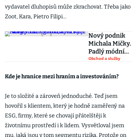
vydavatel dluhopisů může zkrachovat. Třeba jako
Zoot, Kara, Pietro Filipi…
Nový podnik
Michala Mičky.
Padlý módní
guru znovu
Obchod a služby
stojí na
vlastních
Kde je hranice mezi hraním a investováním?
nohou, nyní v
roli rádce
Je to složité a zároveň jednoduché. Teď jsem
hovořil s klientem, který je hodně zaměřený na
ESG, firmy, které se chovají přátelštěji k
životnímu prostředí i k lidem. Vysvětloval jsem
mu, jaká jsou v tom segmentu rizika. Protože on