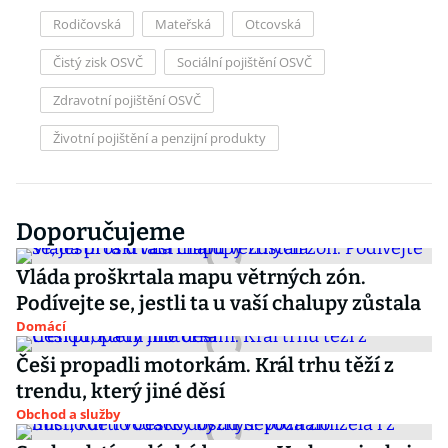
Rodičovská
Mateřská
Otcovská
Čistý zisk OSVČ
Sociální pojištění OSVČ
Zdravotní pojištění OSVČ
Životní pojištění a penzijní produkty
Doporučujeme
Vláda proškrtala mapu větrných zón.
Podívejte se, jestli ta u vaší chalupy zůstala
Domácí
Češi propadli motorkám. Král trhu těží z
trendu, který jiné děsí
Obchod a služby