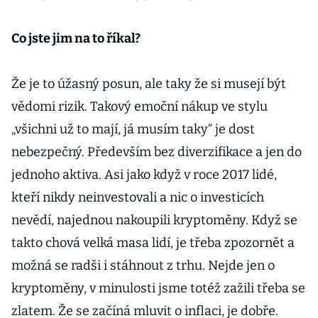
Co jste jim na to říkal?
Že je to úžasný posun, ale taky že si musejí být
vědomi rizik. Takový emoční nákup ve stylu
„všichni už to mají, já musím taky“ je dost
nebezpečný. Především bez diverzifikace a jen do
jednoho aktiva. Asi jako když v roce 2017 lidé,
kteří nikdy neinvestovali a nic o investicích
nevědí, najednou nakoupili kryptoměny. Když se
takto chová velká masa lidí, je třeba zpozornět a
možná se radši i stáhnout z trhu. Nejde jen o
kryptoměny, v minulosti jsme totéž zažili třeba se
zlatem. Že se začíná mluvit o inflaci, je dobře.