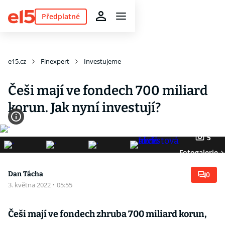
Předplatné
e15.cz
Finexpert
Investujeme
Češi mají ve fondech 700 miliard
korun. Jak nyní investují?
5
Fotogalerie
Dan Tácha
0
3. května 2022
·
05:55
Češi mají ve fondech zhruba 700 miliard korun,