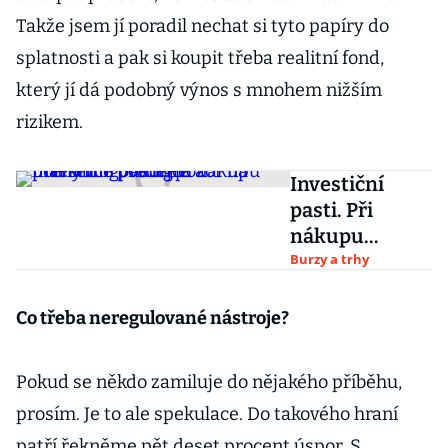
Takže jsem jí poradil nechat si tyto papíry do
splatnosti a pak si koupit třeba realitní fond,
který jí dá podobný výnos s mnohem nižším
rizikem.
Investiční
pasti. Při
nákupu
firemních
Burzy a trhy
bondů pozor
na pochybné
Co třeba neregulované nástroje?
prodejce a
marketingové
Pokud se někdo zamiluje do nějakého příběhu,
fígle
prosím. Je to ale spekulace. Do takového hraní
patří řekněme pět deset procent úspor. S