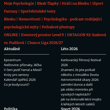
Moje Psychologie
Blesk Tlapky
Hráči na Blesku
iSport
Fantasy
Spotřebitelské testy
Blesku
Nemovitosti
Psychologika - podcast rozbíjející
psychologické mýty
Fotbalové přestupy
ONLINE
Eventový prostor Level 9
OKTAGON 92: Szabová
vs. Pudilová
Chance Liga 2026/27
Aktuálně
Léto 2026
Epicentrum
Karlovarský filmový festival
Neštovice: příznaky, léčba
2026
V čem jezdí Yamal a Mesii?
Znamení, že jste potkali
Kvízy pro seniory
někoho z minulého života
Kalendář úplňků 2026
Astronomické úkazy 2026:
Co je bodycount?
zatmění slunce a další
Jak obléci miminko při
vysokých teplotách?
Jak na dokonalé letní mojito
6 lehkých letních salátů
Politika
Sport 2026