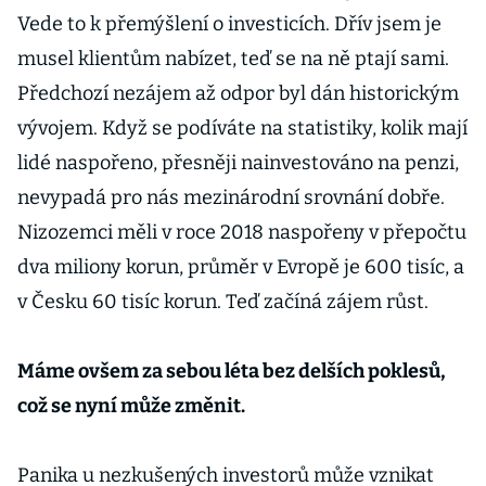
Vede to k přemýšlení o investicích. Dřív jsem je
musel klientům nabízet, teď se na ně ptají sami.
Předchozí nezájem až odpor byl dán historickým
vývojem. Když se podíváte na statistiky, kolik mají
lidé naspořeno, přesněji nainvestováno na penzi,
nevypadá pro nás mezinárodní srovnání dobře.
Nizozemci měli v roce 2018 naspořeny v přepočtu
dva miliony korun, průměr v Evropě je 600 tisíc, a
v Česku 60 tisíc korun. Teď začíná zájem růst.
Máme ovšem za sebou léta bez delších poklesů,
což se nyní může změnit.
Panika u nezkušených investorů může vznikat