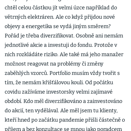
chtěl celou částkou jít velmi úzce například do
větrných elektráren. Ale co když přijdou nové
objevy a energetika se vydá jiným směrem?
Pořád je třeba diverzifikovat. Osobně ani nemám
jednotlivé akcie a investuji do fondu. Protože v
nich rozkládáte riziko. Ale také má jeho manažer
možnost reagovat na problémy či změny
zaběhlých vzorců. Portfolio musím vždy tvořit s
tím, že nemám křišťálovou kouli. Od počátku
covidu zažíváme investorsky velmi zajímavé
období. Kdo měl diverzifikováno a zainvestováno
do akcií, ten vydělával. Ale měl jsem tu klienty,
kteří hned po začátku pandemie přišli částečně o
příjem a bez konzultace se mnou jako poradcem