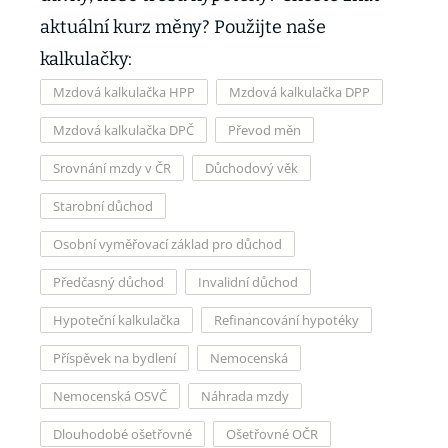
aktuální kurz měny? Použijte naše
kalkulačky:
Mzdová kalkulačka HPP
Mzdová kalkulačka DPP
Mzdová kalkulačka DPČ
Převod měn
Srovnání mzdy v ČR
Důchodový věk
Starobní důchod
Osobní vyměřovací základ pro důchod
Předčasný důchod
Invalidní důchod
Hypoteční kalkulačka
Refinancování hypotéky
Příspěvek na bydlení
Nemocenská
Nemocenská OSVČ
Náhrada mzdy
Dlouhodobé ošetřovné
Ošetřovné OČR