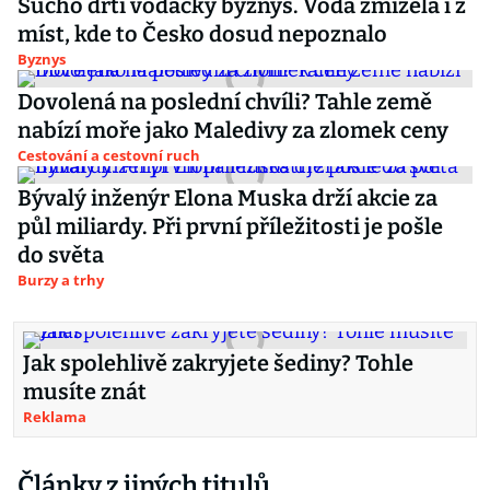
Sucho drtí vodácký byznys. Voda zmizela i z
míst, kde to Česko dosud nepoznalo
Byznys
Dovolená na poslední chvíli? Tahle země
nabízí moře jako Maledivy za zlomek ceny
Cestování a cestovní ruch
Bývalý inženýr Elona Muska drží akcie za
půl miliardy. Při první příležitosti je pošle
do světa
Burzy a trhy
Jak spolehlivě zakryjete šediny? Tohle
musíte znát
Reklama
Články z jiných titulů