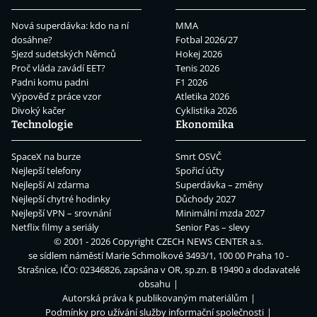
Nová superdávka: kdo na ní
MMA
dosáhne?
Fotbal 2026/27
Sjezd sudetských Němců
Hokej 2026
Proč vláda zavádí EET?
Tenis 2026
Padni komu padni
F1 2026
Výpověď z práce vzor
Atletika 2026
Divoký kačer
Cyklistika 2026
Technologie
Ekonomika
SpaceX na burze
Smrt OSVČ
Nejlepší telefony
Spořicí účty
Nejlepší AI zdarma
Superdávka – změny
Nejlepší chytré hodinky
Důchody 2027
Nejlepší VPN – srovnání
Minimální mzda 2027
Netflix filmy a seriály
Senior Pas – slevy
© 2001 - 2026 Copyright
CZECH NEWS CENTER a.s.
se sídlem náměstí Marie Schmolkové 3493/1, 100 00 Praha 10 -
Strašnice, IČO: 02346826, zapsána v OR, sp.zn. B 19490 a dodavatelé
obsahu
Autorská práva k publikovaným materiálům
Podmínky pro užívání služby informační společnosti