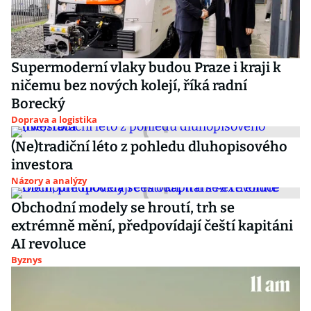
Supermoderní vlaky budou Praze i kraji k
ničemu bez nových kolejí, říká radní
Borecký
Doprava a logistika
(Ne)tradiční léto z pohledu dluhopisového
investora
Názory a analýzy
Obchodní modely se hroutí, trh se
extrémně mění, předpovídají čeští kapitáni
AI revoluce
Byznys