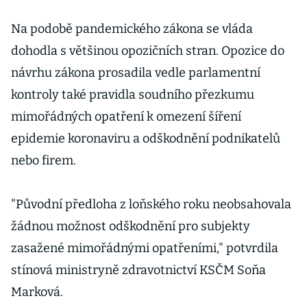
změnami.
Chce svázat
Na podobě pandemického zákona se vláda
restrikce s
dohodla s většinou opozičních stran. Opozice do
pandemickou
návrhu zákona prosadila vedle parlamentní
pohotovostí
kontroly také pravidla soudního přezkumu
mimořádných opatření k omezení šíření
epidemie koronaviru a odškodnění podnikatelů
nebo firem.
"Původní předloha z loňského roku neobsahovala
žádnou možnost odškodnění pro subjekty
zasažené mimořádnými opatřeními," potvrdila
stínová ministryně zdravotnictví KSČM Soňa
Marková.