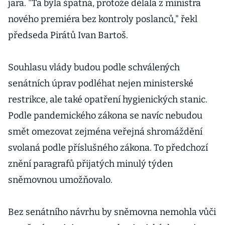
jara. "Ta byla špatná, protože dělala z ministra
nového premiéra bez kontroly poslanců," řekl
předseda Pirátů Ivan Bartoš.
Souhlasu vlády budou podle schválených
senátních úprav podléhat nejen ministerské
restrikce, ale také opatření hygienických stanic.
Podle pandemického zákona se navíc nebudou
smět omezovat zejména veřejná shromáždění
svolaná podle příslušného zákona. To předchozí
znění paragrafů přijatých minulý týden
sněmovnou umožňovalo.
Bez senátního návrhu by sněmovna nemohla vůči