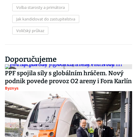
Volba starosty a primátora
Jak kandidovat do zastupitelstva
Voličský průkaz
Doporučujeme
PPF spojila síly s globálním hráčem. Nový
podnik povede provoz O2 areny i Fora Karlín
Byznys