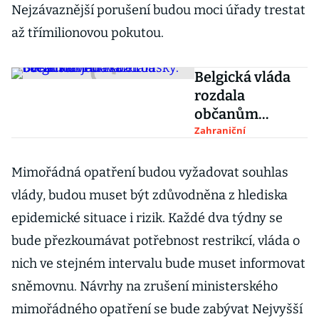
Nejzávaznější porušení budou moci úřady trestat
až třímilionovou pokutou.
Belgická vláda
rozdala
občanům
jedovaté roušky.
Zahraniční
Švédi staví
unikátní
Mimořádná opatření budou vyžadovat souhlas
ocelárnu
vlády, budou muset být zdůvodněna z hlediska
epidemické situace i rizik. Každé dva týdny se
bude přezkoumávat potřebnost restrikcí, vláda o
nich ve stejném intervalu bude muset informovat
sněmovnu. Návrhy na zrušení ministerského
mimořádného opatření se bude zabývat Nejvyšší