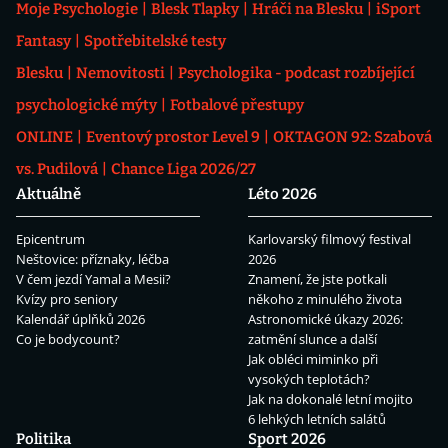
Moje Psychologie
Blesk Tlapky
Hráči na Blesku
iSport
Fantasy
Spotřebitelské testy
Blesku
Nemovitosti
Psychologika - podcast rozbíjející
psychologické mýty
Fotbalové přestupy
ONLINE
Eventový prostor Level 9
OKTAGON 92: Szabová
vs. Pudilová
Chance Liga 2026/27
Aktuálně
Léto 2026
Epicentrum
Karlovarský filmový festival
Neštovice: příznaky, léčba
2026
V čem jezdí Yamal a Mesii?
Znamení, že jste potkali
Kvízy pro seniory
někoho z minulého života
Kalendář úplňků 2026
Astronomické úkazy 2026:
Co je bodycount?
zatmění slunce a další
Jak obléci miminko při
vysokých teplotách?
Jak na dokonalé letní mojito
6 lehkých letních salátů
Politika
Sport 2026