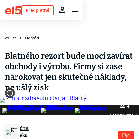
Předplatné
e15.cz
Domácí
Blatného rezort bude moci zavírat
obchody i výrobu. Firmy si zase
nárokovat jen skutečné náklady,
ne ušlý zisk
4
Fotogalerie
ČTK
vku
0