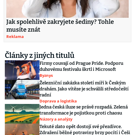
Jak spolehlivě zakryjete šediny? Tohle
musíte znát
Reklama
Články z jiných titulů
Firmy couvají od Prague Pride. Podporu
duhovému festivalu škrtl i Microsoft
Byznys
Železniční zakázka století míří k Českým
drahám. Jako vítěze je schválili středočeští
radní
Doprava a logistika
Jedna česká iluze se právě rozpadá. Zelená
transformace je pojistkou proti chaosu
Názory a analýzy
Tekuté zlato opět dostojí své přezdívce.
Zdražení běžné potraviny brzy pocítí i Češi