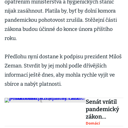
opatřením ministerstva a hygienických stanic
nijak zasáhnout. Platila by, byť by dolní komora
pandemickou pohotovost zrušila. Stěžejní části
zákona budou účinné do konce února příštího
roku.
Předlohu nyní dostane k podpisu prezident Miloš
Zeman. Stvrdit by jej mohl podle dřívějších
informací ještě dnes, aby mohla rychle vyjít ve
sbírce a nabýt platnosti.
Senát vrátil
pandemický
zákon
poslancům se
Domácí