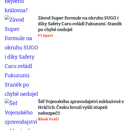
Závod Super Formule na okruhu SUGO i
díky Safety Caru ovládl Fukuzumi. Staněk
po chybě nedojel
F1 Sport
Šéf Vojenského zpravodajství exkluzivně v
Hráčích: Česku hrozil vyšší stupeň
nebezpečí!
Blesk hráči