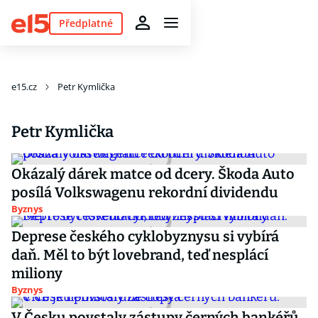
Předplatné
e15.cz
Petr Kymlička
Petr Kymlička
Okázalý dárek matce od dcery. Škoda Auto
posílá Volkswagenu rekordní dividendu
Byznys
Deprese českého cyklobyznysu si vybírá
daň. Měl to být lovebrand, teď nesplácí
miliony
Byznys
V Česku povstaly zástupy černých bankéřů.