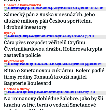
Finance a bankovnictví
Zámecký pán z Ruska v nesnázích. Jeho
dlužné miliony pálí Českou spořitelnu
i drobné investory
Byznys
Čára přes rozpočet věřitelů Cryfinu.
Čtvrtmiliardovou dražbu Hollerova krypta
zastavila policie
Kryptoměny
Bitva o Smetanovou cukrárnu. Kolem padlé
firmy rodiny Tomanů krouží majitel
Bageterie Boulevard
Obchod a služby
Na Tomanovy dohlédne žalobce. Jako by šli
krachu vstříc, tvrdí o vedení Smetanové