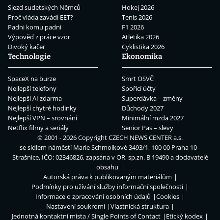
Sjezd sudetských Němců
Hokej 2026
Proč vláda zavádí EET?
Tenis 2026
Padni komu padni
F1 2026
Výpověď z práce vzor
Atletika 2026
Divoký kačer
Cyklistika 2026
Technologie
Ekonomika
SpaceX na burze
Smrt OSVČ
Nejlepší telefony
Spořicí účty
Nejlepší AI zdarma
Superdávka – změny
Nejlepší chytré hodinky
Důchody 2027
Nejlepší VPN – srovnání
Minimální mzda 2027
Netflix filmy a seriály
Senior Pas – slevy
© 2001 - 2026 Copyright
CZECH NEWS CENTER a.s.
se sídlem náměstí Marie Schmolkové 3493/1, 100 00 Praha 10 -
Strašnice, IČO: 02346826, zapsána v OR, sp.zn. B 19490 a dodavatelé
obsahu
Autorská práva k publikovaným materiálům
Podmínky pro užívání služby informační společnosti
Informace o zpracování osobních údajů
Cookies
Nastavení soukromí
Vlastnická struktura
Jednotná kontaktní místa / Single Points of Contact
Etický kodex