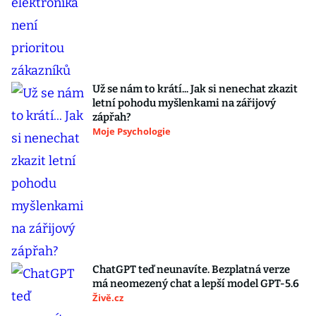
Už se nám to krátí... Jak si nenechat zkazit
letní pohodu myšlenkami na zářijový
zápřah?
Moje Psychologie
ChatGPT teď neunavíte. Bezplatná verze
má neomezený chat a lepší model GPT-5.6
Živě.cz