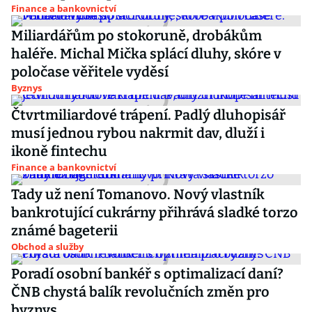
Finance a bankovnictví
Miliardářům po stokoruně, drobákům
haléře. Michal Mička splácí dluhy, skóre v
poločase věřitele vyděsí
Byznys
Čtvrtmiliardové trápení. Padlý dluhopisář
musí jednou rybou nakrmit dav, dluží i
ikoně fintechu
Finance a bankovnictví
Tady už není Tomanovo. Nový vlastník
bankrotující cukrárny přihrává sladké torzo
známé bageterii
Obchod a služby
Poradí osobní bankéř s optimalizací daní?
ČNB chystá balík revolučních změn pro
byznys