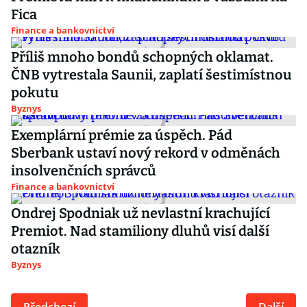
Fica
Finance a bankovnictví
Příliš mnoho bondů schopných oklamat.
ČNB vytrestala Saunii, zaplatí šestimístnou
pokutu
Byznys
Exemplární prémie za úspěch. Pád
Sberbank ustaví nový rekord v odměnách
insolvenčních správců
Finance a bankovnictví
Ondrej Spodniak už nevlastní krachující
Premiot. Nad stamiliony dluhů visí další
otazník
Byznys