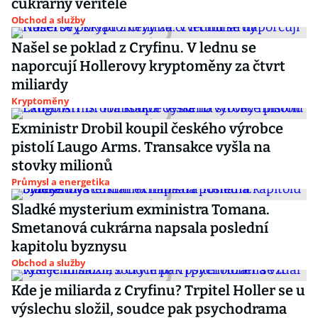
cukrárny věřitelé
Obchod a služby
Našel se poklad z Cryfinu. V lednu se
naporcují Hollerovy kryptoměny za čtvrt
miliardy
Kryptoměny
Exministr Drobil koupil českého výrobce
pistolí Laugo Arms. Transakce vyšla na
stovky milionů
Průmysl a energetika
Sladké mysterium exministra Tomana.
Smetanová cukrárna napsala poslední
kapitolu byznysu
Obchod a služby
Kde je miliarda z Cryfinu? Trpitel Holler se u
výslechu složil, soudce pak psychodrama