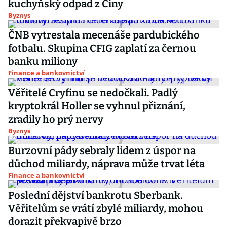
kuchyňský odpad z Číny
Byznys
ČNB vytrestala mecenáše pardubického
fotbalu. Skupina CFIG zaplatí za černou
banku miliony
Finance a bankovnictví
Věřitelé Cryfinu se nedočkali. Padlý
kryptokrál Holler se vyhnul přiznání,
zradily ho prý nervy
Byznys
Burzovní pády sebraly lidem z úspor na
důchod miliardy, náprava může trvat léta
Finance a bankovnictví
Poslední dějství bankrotu Sberbank.
Věřitelům se vrátí zbylé miliardy, mohou
dorazit překvapivě brzo