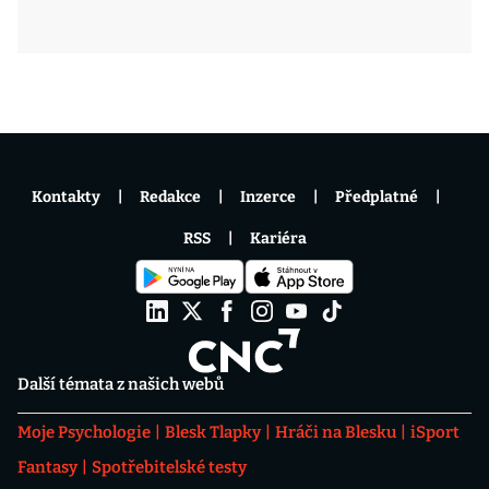
Kontakty
Redakce
Inzerce
Předplatné
RSS
Kariéra
Další témata z našich webů
Moje Psychologie
Blesk Tlapky
Hráči na Blesku
iSport
Fantasy
Spotřebitelské testy