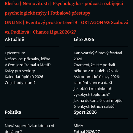
Blesku
Nemovitosti
Psychologika - podcast rozbíjející
psychologické mýty
Fotbalové přestupy
ONLINE
Eventový prostor Level 9
OKTAGON 92: Szabová
vs. Pudilová
Chance Liga 2026/27
Aktuálně
Léto 2026
Epicentrum
Karlovarský filmový festival
Neštovice: příznaky, léčba
2026
V čem jezdí Yamal a Mesii?
Znamení, že jste potkali
Kvízy pro seniory
někoho z minulého života
Kalendář úplňků 2026
Astronomické úkazy 2026:
Co je bodycount?
zatmění slunce a další
Jak obléci miminko při
vysokých teplotách?
Jak na dokonalé letní mojito
6 lehkých letních salátů
Politika
Sport 2026
Nová superdávka: kdo na ní
MMA
dosáhne?
Fotbal 2026/27