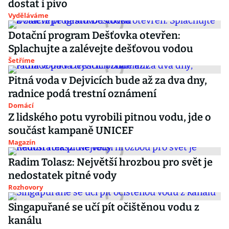
dostat i pivo
Vyděláváme
Dotační program Dešťovka otevřen:
Splachujte a zalévejte dešťovou vodou
Šetříme
Pitná voda v Dejvicích bude až za dva dny,
radnice podá trestní oznámení
Domácí
Z lidského potu vyrobili pitnou vodu, jde o
součást kampaně UNICEF
Magazín
Radim Tolasz: Největší hrozbou pro svět je
nedostatek pitné vody
Rozhovory
Singapuřané se učí pít očištěnou vodu z
kanálu