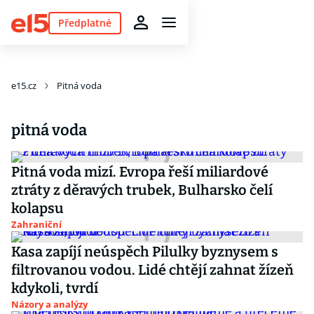
Předplatné
e15.cz
Pitná voda
pitná voda
Pitná voda mizí. Evropa řeší miliardové
ztráty z děravých trubek, Bulharsko čelí
kolapsu
Zahraniční
Kasa zapíjí neúspěch Pilulky byznysem s
filtrovanou vodou. Lidé chtějí zahnat žízeň
kdykoli, tvrdí
Názory a analýzy