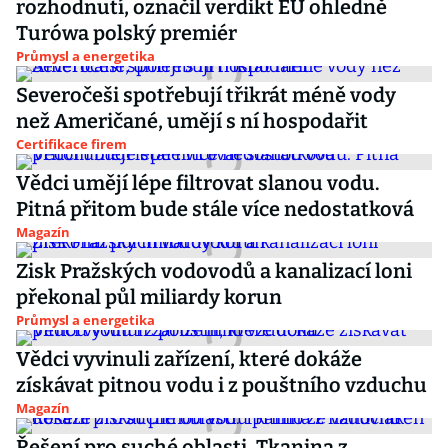
rozhodnutí, označil verdikt EU ohledně
Turówa polský premiér
Průmysl a energetika
Severočeši spotřebují třikrát méně vody
než Američané, umějí s ní hospodařit
Certifikace firem
Vědci umějí lépe filtrovat slanou vodu.
Pitná přitom bude stále více nedostatková
Magazín
Zisk Pražských vodovodů a kanalizací loni
překonal půl miliardy korun
Průmysl a energetika
Vědci vyvinuli zařízení, které dokáže
získávat pitnou vodu i z pouštního vzduchu
Magazín
Řešení pro suché oblasti. Tkanina z