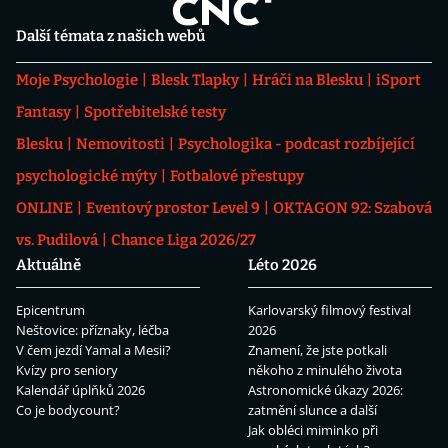
Další témata z našich webů
Moje Psychologie
Blesk Tlapky
Hráči na Blesku
iSport
Fantasy
Spotřebitelské testy
Blesku
Nemovitosti
Psychologika - podcast rozbíjející
psychologické mýty
Fotbalové přestupy
ONLINE
Eventový prostor Level 9
OKTAGON 92: Szabová
vs. Pudilová
Chance Liga 2026/27
Aktuálně
Léto 2026
Epicentrum
Karlovarský filmový festival
Neštovice: příznaky, léčba
2026
V čem jezdí Yamal a Mesii?
Znamení, že jste potkali
Kvízy pro seniory
někoho z minulého života
Kalendář úplňků 2026
Astronomické úkazy 2026:
Co je bodycount?
zatmění slunce a další
Jak obléci miminko při