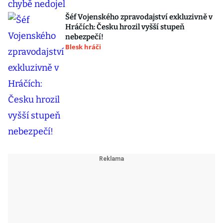
Šéf Vojenského zpravodajství exkluzivně v
Hráčích: Česku hrozil vyšší stupeň
nebezpečí!
Blesk hráči