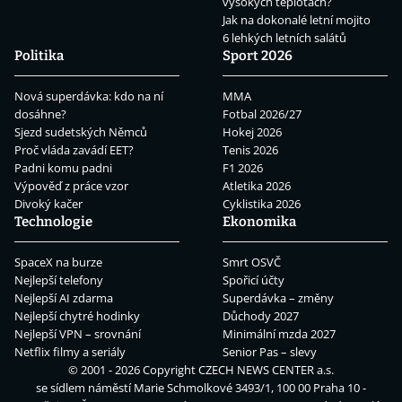
vysokých teplotách?
Jak na dokonalé letní mojito
6 lehkých letních salátů
Politika
Sport 2026
Nová superdávka: kdo na ní
MMA
dosáhne?
Fotbal 2026/27
Sjezd sudetských Němců
Hokej 2026
Proč vláda zavádí EET?
Tenis 2026
Padni komu padni
F1 2026
Výpověď z práce vzor
Atletika 2026
Divoký kačer
Cyklistika 2026
Technologie
Ekonomika
SpaceX na burze
Smrt OSVČ
Nejlepší telefony
Spořicí účty
Nejlepší AI zdarma
Superdávka – změny
Nejlepší chytré hodinky
Důchody 2027
Nejlepší VPN – srovnání
Minimální mzda 2027
Netflix filmy a seriály
Senior Pas – slevy
© 2001 - 2026 Copyright
CZECH NEWS CENTER a.s.
se sídlem náměstí Marie Schmolkové 3493/1, 100 00 Praha 10 -