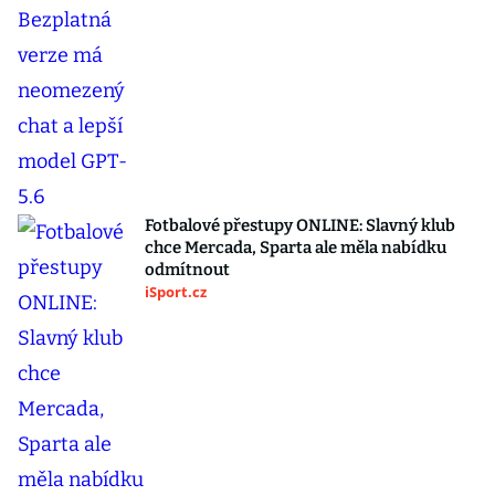
Fotbalové přestupy ONLINE: Slavný klub
chce Mercada, Sparta ale měla nabídku
odmítnout
iSport.cz