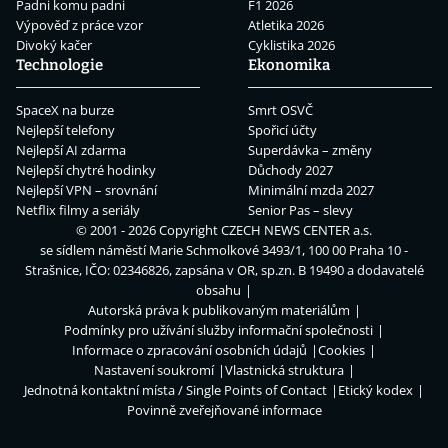
Padni komu padni
F1 2026
Výpověď z práce vzor
Atletika 2026
Divoký kačer
Cyklistika 2026
Technologie
Ekonomika
SpaceX na burze
Smrt OSVČ
Nejlepší telefony
Spořicí účty
Nejlepší AI zdarma
Superdávka – změny
Nejlepší chytré hodinky
Důchody 2027
Nejlepší VPN – srovnání
Minimální mzda 2027
Netflix filmy a seriály
Senior Pas – slevy
© 2001 - 2026 Copyright
CZECH NEWS CENTER a.s.
se sídlem náměstí Marie Schmolkové 3493/1, 100 00 Praha 10 -
Strašnice, IČO: 02346826, zapsána v OR, sp.zn. B 19490 a dodavatelé
obsahu
Autorská práva k publikovaným materiálům
Podmínky pro užívání služby informační společnosti
Informace o zpracování osobních údajů
Cookies
Nastavení soukromí
Vlastnická struktura
Jednotná kontaktní místa / Single Points of Contact
Etický kodex
Povinně zveřejňované informace