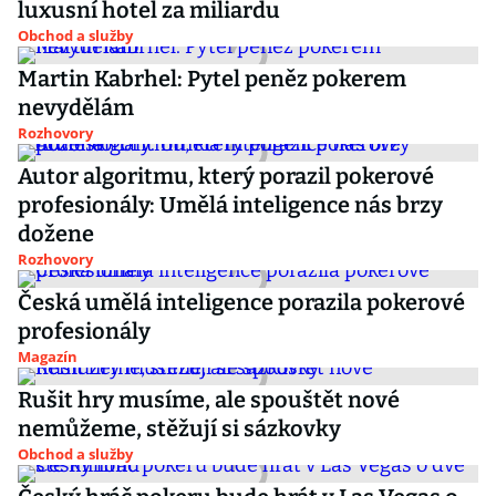
luxusní hotel za miliardu
Obchod a služby
Martin Kabrhel: Pytel peněz pokerem
nevydělám
Rozhovory
Autor algoritmu, který porazil pokerové
profesionály: Umělá inteligence nás brzy
dožene
Rozhovory
Česká umělá inteligence porazila pokerové
profesionály
Magazín
Rušit hry musíme, ale spouštět nové
nemůžeme, stěžují si sázkovky
Obchod a služby