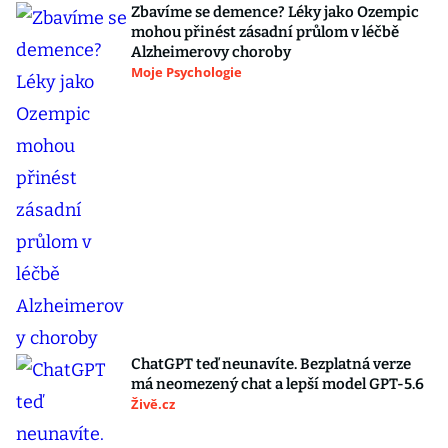
Zbavíme se demence? Léky jako Ozempic
mohou přinést zásadní průlom v léčbě
Alzheimerovy choroby
Moje Psychologie
ChatGPT teď neunavíte. Bezplatná verze
má neomezený chat a lepší model GPT-5.6
Živě.cz