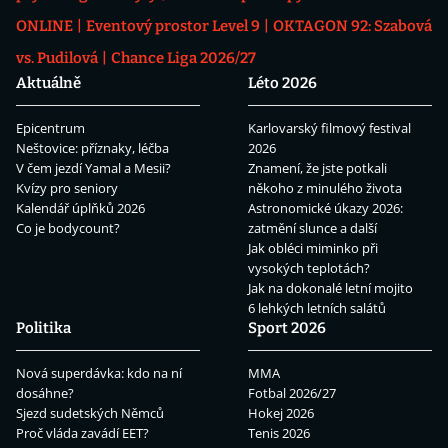
ONLINE
Eventový prostor Level 9
OKTAGON 92: Szabová
vs. Pudilová
Chance Liga 2026/27
Aktuálně
Léto 2026
Epicentrum
Karlovarský filmový festival
Neštovice: příznaky, léčba
2026
V čem jezdí Yamal a Mesii?
Znamení, že jste potkali
Kvízy pro seniory
někoho z minulého života
Kalendář úplňků 2026
Astronomické úkazy 2026:
Co je bodycount?
zatmění slunce a další
Jak obléci miminko při
vysokých teplotách?
Jak na dokonalé letní mojito
6 lehkých letních salátů
Politika
Sport 2026
Nová superdávka: kdo na ní
MMA
dosáhne?
Fotbal 2026/27
Sjezd sudetských Němců
Hokej 2026
Proč vláda zavádí EET?
Tenis 2026