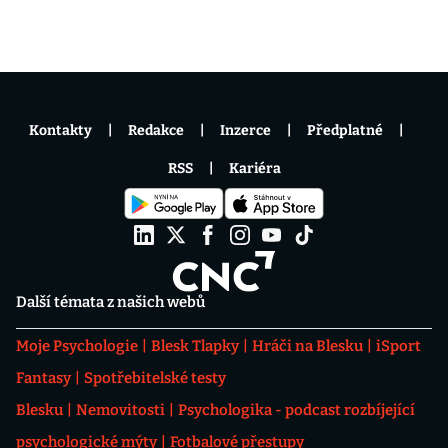
Kontakty
Redakce
Inzerce
Předplatné
RSS
Kariéra
Další témata z našich webů
Moje Psychologie
Blesk Tlapky
Hráči na Blesku
iSport
Fantasy
Spotřebitelské testy
Blesku
Nemovitosti
Psychologika - podcast rozbíjející
psychologické mýty
Fotbalové přestupy