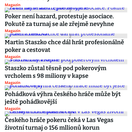
Magazín
Poker není hazard, protestuje asociace.
Pokutě za turnaj se ale zřejmě nevyhne
Magazín
Martin Staszko chce dál hrát profesionálně
poker a cestovat
Magazín
Staszko zůstal těsně pod pokerovým
vrcholem s 98 miliony v kapse
Magazín
Pohádková výhra českého hráče může být
ještě pohádkovější
Magazín
Českého hráče pokeru čeká v Las Vegas
životní turnaj o 156 mllionů korun