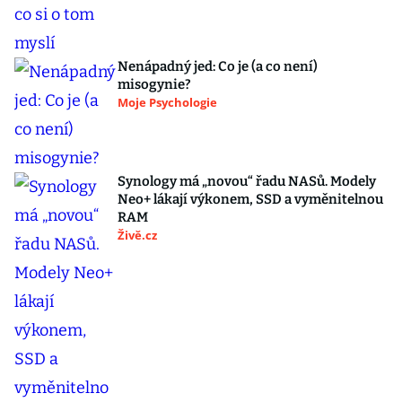
Nenápadný jed: Co je (a co není)
misogynie?
Moje Psychologie
Synology má „novou“ řadu NASů. Modely
Neo+ lákají výkonem, SSD a vyměnitelnou
RAM
Živě.cz