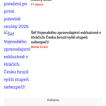
F1 Sport
Šéf Vojenského zpravodajství exkluzivně v
Hráčích: Česku hrozil vyšší stupeň
nebezpečí!
Blesk hráči