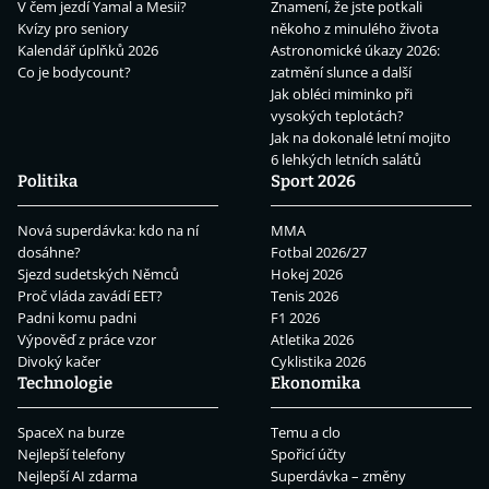
V čem jezdí Yamal a Mesii?
Znamení, že jste potkali
Kvízy pro seniory
někoho z minulého života
Kalendář úplňků 2026
Astronomické úkazy 2026:
Co je bodycount?
zatmění slunce a další
Jak obléci miminko při
vysokých teplotách?
Jak na dokonalé letní mojito
6 lehkých letních salátů
Politika
Sport 2026
Nová superdávka: kdo na ní
MMA
dosáhne?
Fotbal 2026/27
Sjezd sudetských Němců
Hokej 2026
Proč vláda zavádí EET?
Tenis 2026
Padni komu padni
F1 2026
Výpověď z práce vzor
Atletika 2026
Divoký kačer
Cyklistika 2026
Technologie
Ekonomika
SpaceX na burze
Temu a clo
Nejlepší telefony
Spořicí účty
Nejlepší AI zdarma
Superdávka – změny