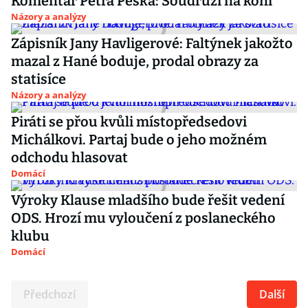
Komentář Petra Peška: Soudruzi na koni
Názory a analýzy
Zápisník Jany Havligerové: Faltýnek jakožto
mazal z Hané boduje, prodal obrazy za
statisíce
Názory a analýzy
Piráti se přou kvůli místopředsedovi
Michálkovi. Partaj bude o jeho možném
odchodu hlasovat
Domácí
Výroky Klause mladšího bude řešit vedení
ODS. Hrozí mu vyloučení z poslaneckého
klubu
Domácí
Předchozí
Další