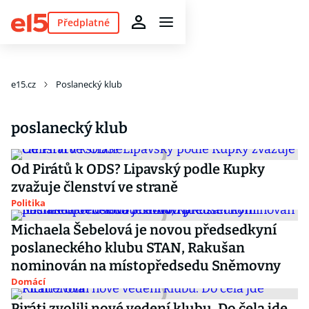
Předplatné
e15.cz
Poslanecký klub
poslanecký klub
Od Pirátů k ODS? Lipavský podle Kupky
zvažuje členství ve straně
Politika
Michaela Šebelová je novou předsedkyní
poslaneckého klubu STAN, Rakušan
nominován na místopředsedu Sněmovny
Domácí
Piráti zvolili nové vedení klubu. Do čela jde