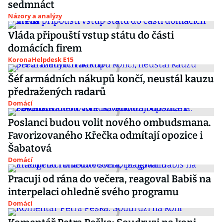
sedmnáct
Názory a analýzy
Vláda připouští vstup státu do části
domácích firem
KoronaHelpdesk E15
Šéf armádních nákupů končí, neustál kauzu
předražených radarů
Domácí
Poslanci budou volit nového ombudsmana.
Favorizovaného Křečka odmítají opozice i
Šabatová
Domácí
Pracuji od rána do večera, reagoval Babiš na
interpelaci ohledně svého programu
Domácí