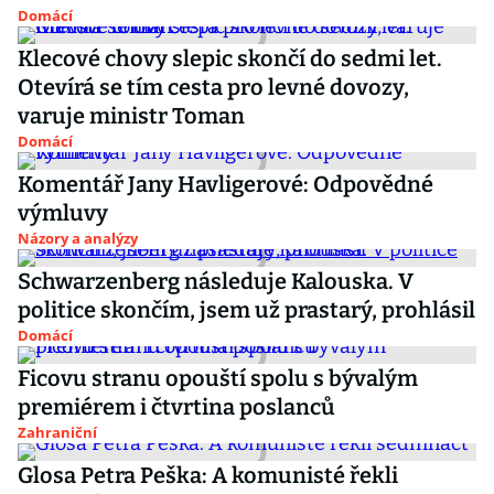
Domácí
Klecové chovy slepic skončí do sedmi let.
Otevírá se tím cesta pro levné dovozy,
varuje ministr Toman
Domácí
Komentář Jany Havligerové: Odpovědné
výmluvy
Názory a analýzy
Schwarzenberg následuje Kalouska. V
politice skončím, jsem už prastarý, prohlásil
Domácí
Ficovu stranu opouští spolu s bývalým
premiérem i čtvrtina poslanců
Zahraniční
Glosa Petra Peška: A komunisté řekli