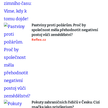
Pastviny proti požárům. Proč by
společnost měla přehodnotit negativní
postoj vůči zemědělství?
Reflex.cz
Pokuty zahraničních řidičů v Česku: Cizí
značka jako privilegium?