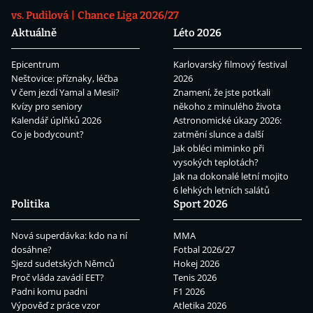
vs. Pudilová
Chance Liga 2026/27
Aktuálně
Léto 2026
Epicentrum
Karlovarský filmový festival
Neštovice: příznaky, léčba
2026
V čem jezdí Yamal a Mesii?
Znamení, že jste potkali
Kvízy pro seniory
někoho z minulého života
Kalendář úplňků 2026
Astronomické úkazy 2026:
Co je bodycount?
zatmění slunce a další
Jak obléci miminko při
vysokých teplotách?
Jak na dokonalé letní mojito
6 lehkých letních salátů
Politika
Sport 2026
Nová superdávka: kdo na ní
MMA
dosáhne?
Fotbal 2026/27
Sjezd sudetských Němců
Hokej 2026
Proč vláda zavádí EET?
Tenis 2026
Padni komu padni
F1 2026
Výpověď z práce vzor
Atletika 2026