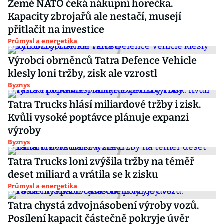
Země NATO čeká nákupní horečka.
Kapacity zbrojařů ale nestačí, musejí
přitlačit na investice
Průmysl a energetika
Výrobci obrněnců Tatra Defence Vehicle
klesly loni tržby, zisk ale vzrostl
Byznys
Tatra Trucks hlásí miliardové tržby i zisk.
Kvůli vysoké poptávce plánuje expanzi
výroby
Byznys
Tatra Trucks loni zvýšila tržby na téměř
deset miliard a vrátila se k zisku
Průmysl a energetika
Tatra chystá zdvojnásobení výroby vozů.
Posílení kapacit částečně pokryje úvěr