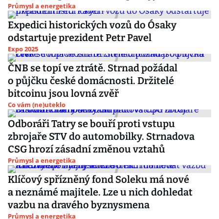
Průmysl a energetika
Expedici historických vozů do Ósaky
odstartuje prezident Petr Pavel
Expo 2025
ČNB se topí ve ztrátě. Strnad požádal
o půjčku české domácnosti. Držitelé
bitcoinu jsou lovná zvěř
Co vám (ne)uteklo
Odboráři Tatry se bouří proti vstupu
zbrojaře STV do automobilky. Strnadova
CSG hrozí zásadní změnou vztahů
Průmysl a energetika
Klíčový spřízněný fond Soleku má nové
a neznámé majitele. Lze u nich dohledat
vazbu na dravého byznysmena
Průmysl a energetika