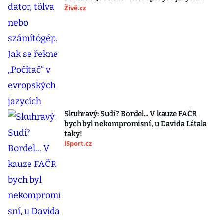
Živě.cz
Skuhravý: Sudí? Bordel... V kauze FAČR
bych byl nekompromisní, u Davida Látala
taky!
iSport.cz