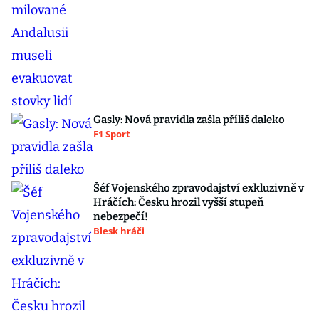
Gasly: Nová pravidla zašla příliš daleko
F1 Sport
Šéf Vojenského zpravodajství exkluzivně v
Hráčích: Česku hrozil vyšší stupeň
nebezpečí!
Blesk hráči