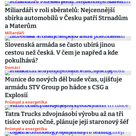
Miliardáři v roli sběratelů: Nejcennější
sbírka automobilů v Česku patří Strnadům
a Materům
Miliardáři
Slovenská armáda se často ubírá jinou
cestou než česká. V čem je napřed a kde
pokulhává?
Domácí
Munice do nových děl bude včas, ujišťuje
armádu STV Group po hádce s CSG a
Explosií
Průmysl a energetika
Tatra Trucks zdvojnásobí výrobu až na tři
tisíce vozů ročně, plánuje její staronový šéf
Průmysl a energetika