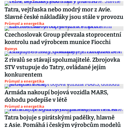
Tatra, vejtřaska nebo modrý mor z Avie.
Slavné české náklaďáky jsou stále v provozu
Průmysl a energetika
Czechoslovak Group převzala stoprocentní
kontrolu nad výrobcem munice Fiocchi
Byznys
Z rivalů se stávají spolumajitelé. Zbrojovka
STV vstupuje do Tatry, ovládané jejím
konkurentem
Průmysl a energetika
Armáda nakoupí bojová vozidla MARS,
dohodu podepíše v létě
Průmysl a energetika
Tatra bojuje s pirátskými padělky, hlavně
z Asie. Pomáhá i českým výrobcům modelů