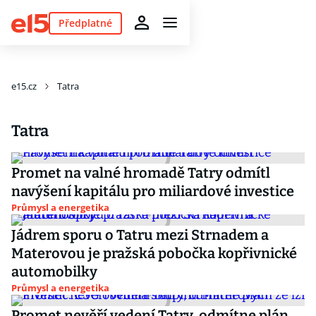
Předplatné
e15.cz
Tatra
Tatra
Promet na valné hromadě Tatry odmítl
navýšení kapitálu pro miliardové investice
Průmysl a energetika
Jádrem sporu o Tatru mezi Strnadem a
Materovou je pražská pobočka kopřivnické
automobilky
Průmysl a energetika
Promet nevěří vedení Tatry, odmítne plán