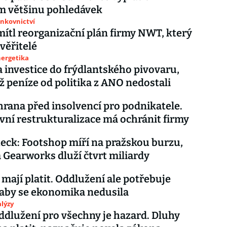
m většinu pohledávek
ankovnictví
ítl reorganizační plán firmy NWT, který
 věřitelé
nergetika
na investice do frýdlantského pivovaru,
ž peníze od politika z ANO nedostali
rana před insolvencí pro podnikatele.
vní restrukturalizace má ochránit firmy
eck: Footshop míří na pražskou burzu,
a Gearworks dluží čtvrt miliardy
 mají platit. Oddlužení ale potřebuje
 aby se ekonomika nedusila
lýzy
oddlužení pro všechny je hazard. Dluhy