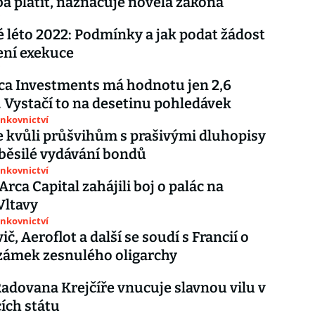
ba platit, naznačuje novela zákona
i
é léto 2022: Podmínky a jak podat žádost
ení exekuce
i
ca Investments má hodnotu jen 2,6
. Vystačí to na desetinu pohledávek
ankovnictví
e kvůli průšvihům s prašivými dluhopisy
zběsilé vydávání bondů
ankovnictví
Arca Capital zahájili boj o palác na
Vltavy
ankovnictví
, Aeroflot a další se soudí s Francií o
zámek zesnulého oligarchy
adovana Krejčíře vnucuje slavnou vilu v
ích státu