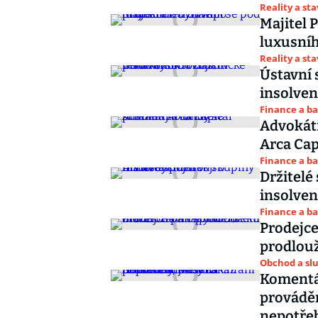
Reality a st
Majitel P
luxusní
Reality a st
Ústavní 
insolven
Finance a b
Advokáti
Arca Cap
Finance a b
Držitelé
insolven
Finance a b
Prodejce
prodlouž
Obchod a sl
Komentá
prováděn
nepotře