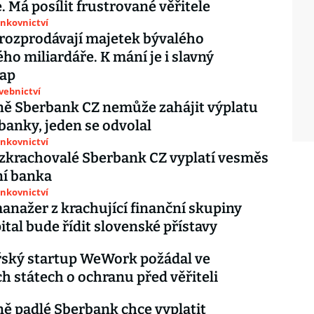
. Má posílit frustrované věřitele
ankovnictví
 rozprodávají majetek bývalého
ho miliardáře. K mání je i slavný
ap
avebnictví
ě Sberbank CZ nemůže zahájit výplatu
 banky, jeden se odvolal
ankovnictví
 zkrachovalé Sberbank CZ vyplatí vesměs
í banka
ankovnictví
anažer z krachující finanční skupiny
ital bude řídit slovenské přístavy
řský startup WeWork požádal ve
h státech o ochranu před věřiteli
ě padlé Sberbank chce vyplatit