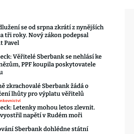
lužení se od srpna zkrátí z nynějších
 na tři roky. Nový zákon podepsal
t Pavel
eck: Věřitelé Sberbank se nehlásí ke
nězům, PPF koupila poskytovatele
u
ě zkrachovalé Sberbank žádá o
ení lhůty pro výplatu věřitelů
ankovnictví
eck: Letenky mohou letos zlevnit.
vyostřil napětí v Rudém moři
vání Sberbank dohlédne státní