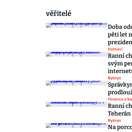
věřitelé
Doba odd
pěti let
preziden
Domácí
Ranní ch
svým pe
internet
Byznys
Správkyn
prodlouž
Finance a b
Ranní ch
Teherán 
Byznys
Na porco