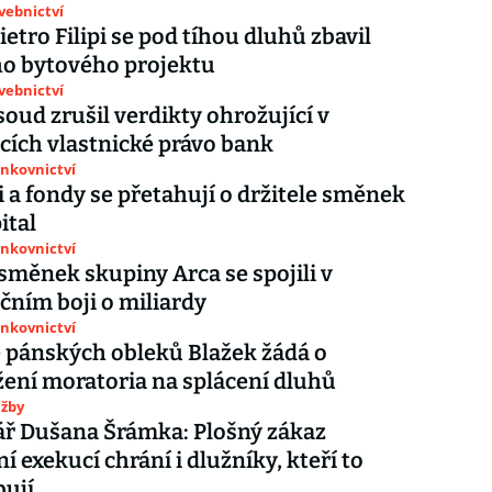
avebnictví
ietro Filipi se pod tíhou dluhů zbavil
ho bytového projektu
avebnictví
soud zrušil verdikty ohrožující v
cích vlastnické právo bank
ankovnictví
 a fondy se přetahují o držitele směnek
ital
ankovnictví
 směnek skupiny Arca se spojili v
čním boji o miliardy
ankovnictví
 pánských obleků Blažek žádá o
ení moratoria na splácení dluhů
užby
ř Dušana Šrámka: Plošný zákaz
í exekucí chrání i dlužníky, kteří to
bují