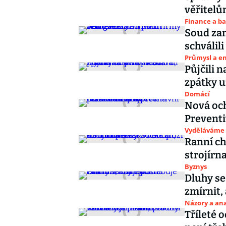
věřitelů
Finance a b
Soud zam
schválili
Průmysl a e
Půjčili 
zpátky u
Domácí
Nová och
Preventi
Vyděláváme
Ranní ch
strojírn
Byznys
Dluhy se
zmírnit,
Názory a ana
Tříleté 