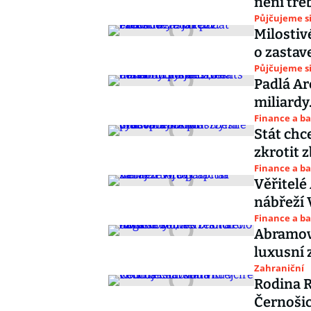
není tře
Půjčujeme s
Milostiv
o zastav
Půjčujeme s
Padlá Ar
miliardy
Finance a b
Stát chc
zkrotit 
Finance a b
Věřitelé 
nábřeží 
Finance a b
Abramovič
luxusní 
Zahraniční
Rodina R
Černošic