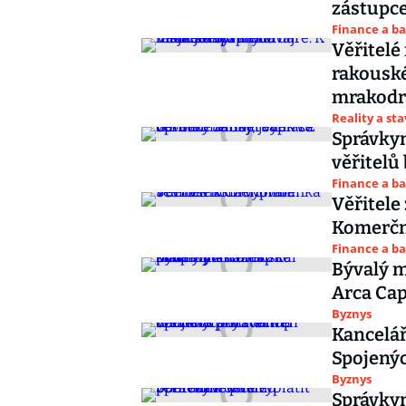
zástupce
Finance a b
Věřitelé
rakouské
mrakodr
Reality a st
Správkyn
věřitelů
Finance a b
Věřitele
Komerčn
Finance a b
Bývalý m
Arca Cap
Byznys
Kancelá
Spojenýc
Byznys
Správkyn