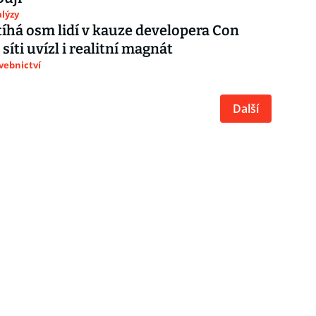
lýzy
stíhá osm lidí v kauze developera Con
 síti uvízl i realitní magnát
avebnictví
Další