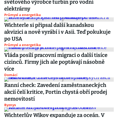
světového výrobce turbín pro vodní
elektrárny
Průmysl a energetika
Wichterle si připsal další kanadskou
akvizici a nově vyrábí i v Asii. Teď pokukuje
po USA
Průmysl a energetika
Vláda posílí pracovní migraci o další tisíce
cizinců. Firmy jich ale poptávají násobně
více
Domácí
Ranní check: Zavedení zaměstnaneckých
akcií čelí kritice, Portin chystá obří prodej
nemovitostí
Byznys
Wichterlův Wikov expanduje za oceán. V