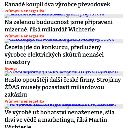
Kanadě koupil dva výrobce převodovek
Průmysl a energetika
Na zelenou budoucnost jsme připraveni
mizerně, říká miliardář Wichterle
Průmysl a energetika
Čezeta jde do konkurzu, předlužený
výrobce elektrických skútrů nenašel
investory
Byznys
Rusko opouštějí další české firmy. Strojírny
ŽĎAS musely pozastavit miliardovou
zakázku
Průmysl a energetika
Ve výrobě už bohatství nenaženeme, síla
tkví ve vědě a marketingu, říká Martin
Wichterle