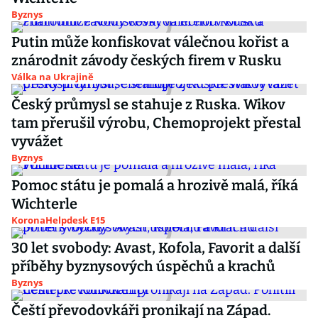
Byznys
Putin může konfiskovat válečnou kořist a
znárodnit závody českých firem v Rusku
Válka na Ukrajině
Český průmysl se stahuje z Ruska. Wikov
tam přerušil výrobu, Chemoprojekt přestal
vyvážet
Byznys
Pomoc státu je pomalá a hrozivě malá, říká
Wichterle
KoronaHelpdesk E15
30 let svobody: Avast, Kofola, Favorit a další
příběhy byznysových úspěchů a krachů
Byznys
Čeští převodovkáři pronikají na Západ.