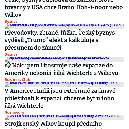
továrny v USA chce Brano, Koh-i-noor nebo
Wikov
Byznys
Převodovky, zbraně, lůžka. Český byznys
vyděsil „Trump“ efekt a kalkuluje s
přesunem do zámoří
Byznys
🎧 Nákupem Litostroje naše expanze do
Ameriky nekončí, říká Wichterle z Wikovu
Business Club
V Americe i Indii jsou extrémně zajímavé
příležitosti k expanzi, chceme být u toho,
říká Wichterle
Rozhovory
Strojírenský Wikov koupil předního