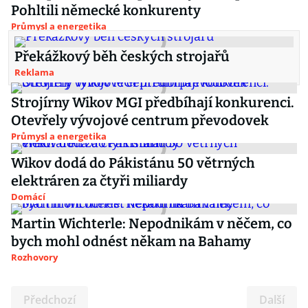
Pohltili německé konkurenty
Průmysl a energetika
Překážkový běh českých strojařů
Reklama
Strojírny Wikov MGI předbíhají konkurenci.
Otevřely vývojové centrum převodovek
Průmysl a energetika
Wikov dodá do Pákistánu 50 větrných
elektráren za čtyři miliardy
Domácí
Martin Wichterle: Nepodnikám v něčem, co
bych mohl odnést někam na Bahamy
Rozhovory
Předchozí
Další