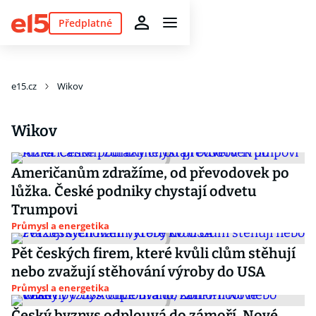
Předplatné
e15.cz
Wikov
Wikov
Američanům zdražíme, od převodovek po
lůžka. České podniky chystají odvetu
Trumpovi
Průmysl a energetika
Pět českých firem, které kvůli clům stěhují
nebo zvažují stěhování výroby do USA
Průmysl a energetika
Český byznys odplouvá do zámoří. Nové