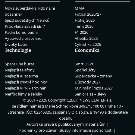
Nová superdávka: kdo na ní
MMA
dosáhne?
Fotbal 2026/27
Sjezd sudetských Němců
Hokej 2026
Proč vláda zavádí EET?
Tenis 2026
Padni komu padni
F1 2026
Výpověď z práce vzor
Atletika 2026
Divoký kačer
Cyklistika 2026
Technologie
Ekonomika
SpaceX na burze
Smrt OSVČ
Nejlepší telefony
Spořicí účty
Nejlepší AI zdarma
Superdávka – změny
Nejlepší chytré hodinky
Důchody 2027
Nejlepší VPN – srovnání
Minimální mzda 2027
Netflix filmy a seriály
Senior Pas – slevy
© 2001 - 2026 Copyright
CZECH NEWS CENTER a.s.
se sídlem náměstí Marie Schmolkové 3493/1, 100 00 Praha 10 -
Strašnice, IČO: 02346826, zapsána v OR, sp.zn. B 19490 a dodavatelé
obsahu
Autorská práva k publikovaným materiálům
Podmínky pro užívání služby informační společnosti