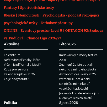
Moje Psychologie
Blesk Tlapky
Hráči na Blesku
iSport
Fantasy
Spotřebitelské testy
Blesku
Nemovitosti
Psychologika - podcast rozbíjející
psychologické mýty
Fotbalové přestupy
ONLINE
Eventový prostor Level 9
OKTAGON 92: Szabová
vs. Pudilová
Chance Liga 2026/27
Aktuálně
Léto 2026
Epicentrum
Karlovarský filmový festival
Neštovice: příznaky, léčba
2026
V čem jezdí Yamal a Mesii?
Znamení, že jste potkali
Kvízy pro seniory
někoho z minulého života
Kalendář úplňků 2026
Astronomické úkazy 2026:
Co je bodycount?
zatmění slunce a další
Jak obléci miminko při
vysokých teplotách?
Jak na dokonalé letní mojito
6 lehkých letních salátů
Politika
Sport 2026