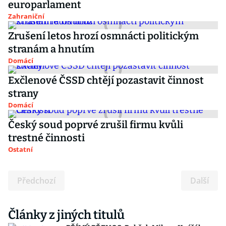
europarlament
Zahraniční
Zrušení letos hrozí osmnácti politickým
stranám a hnutím
Domácí
Exčlenové ČSSD chtějí pozastavit činnost
strany
Domácí
Český soud poprvé zrušil firmu kvůli
trestné činnosti
Ostatní
Předchozí
Další
Články z jiných titulů