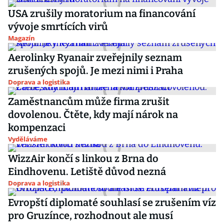
USA zrušily moratorium na financování
vývoje smrtících virů
Magazín
Aerolinky Ryanair zveřejnily seznam
zrušených spojů. Je mezi nimi i Praha
Doprava a logistika
Zaměstnancům může firma zrušit
dovolenou. Čtěte, kdy mají nárok na
kompenzaci
Vyděláváme
WizzAir končí s linkou z Brna do
Eindhovenu. Letiště důvod nezná
Doprava a logistika
Evropští diplomaté souhlasí se zrušením víz
pro Gruzínce, rozhodnout ale musí