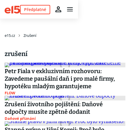
Předplatné
e15.cz
Zrušení
zrušení
Petr Fiala v exkluzivním rozhovoru:
Zavedeme paušální daň i pro malé firmy,
hypotéku mladým garantujeme
FLOW
Zrušení životního pojištění: Daňové
odpočty musíte zpětně dodanit
Daňové přiznání
Stanné právo v Jižní Koreji: Proč bylo