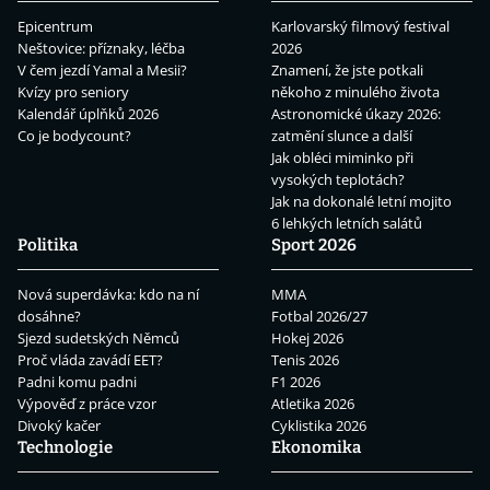
Epicentrum
Karlovarský filmový festival
Neštovice: příznaky, léčba
2026
V čem jezdí Yamal a Mesii?
Znamení, že jste potkali
Kvízy pro seniory
někoho z minulého života
Kalendář úplňků 2026
Astronomické úkazy 2026:
Co je bodycount?
zatmění slunce a další
Jak obléci miminko při
vysokých teplotách?
Jak na dokonalé letní mojito
6 lehkých letních salátů
Politika
Sport 2026
Nová superdávka: kdo na ní
MMA
dosáhne?
Fotbal 2026/27
Sjezd sudetských Němců
Hokej 2026
Proč vláda zavádí EET?
Tenis 2026
Padni komu padni
F1 2026
Výpověď z práce vzor
Atletika 2026
Divoký kačer
Cyklistika 2026
Technologie
Ekonomika