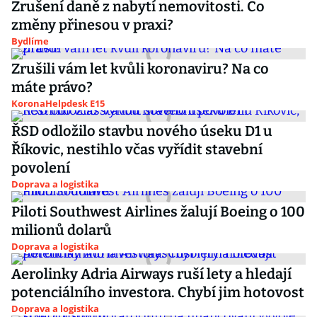
Zrušení daně z nabytí nemovitosti. Co
změny přinesou v praxi?
Bydlíme
Zrušili vám let kvůli koronaviru? Na co
máte právo?
KoronaHelpdesk E15
ŘSD odložilo stavbu nového úseku D1 u
Říkovic, nestihlo včas vyřídit stavební
povolení
Doprava a logistika
Piloti Southwest Airlines žalují Boeing o 100
milionů dolarů
Doprava a logistika
Aerolinky Adria Airways ruší lety a hledají
potenciálního investora. Chybí jim hotovost
Doprava a logistika