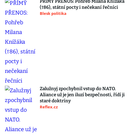
PŘÍMÝ PŘENOS: Pohřeb Milana Knížáka
(†86), státní pocty i nečekaní řečníci
Blesk politika
Zalužnyj zpochybnil vstup do NATO.
Aliance už je jen iluzí bezpečnosti, řídí ji
staré doktríny
Reflex.cz