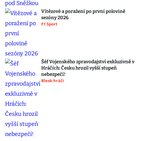
Vítězové a poražení po první polovině
sezóny 2026
F1 Sport
Šéf Vojenského zpravodajství exkluzivně v
Hráčích: Česku hrozil vyšší stupeň
nebezpečí!
Blesk hráči