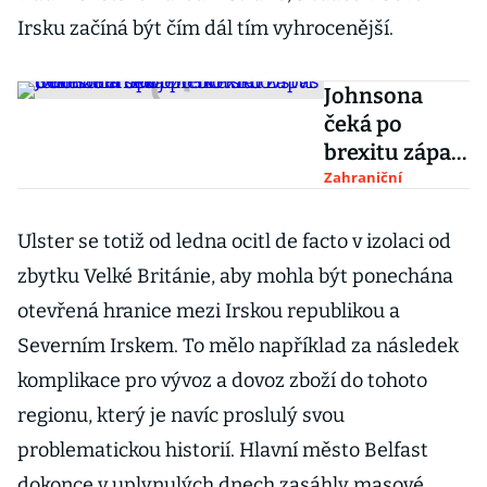
Irsku začíná být čím dál tím vyhrocenější.
Johnsona
čeká po
brexitu zápas
o udržení
Zahraniční
Spojeného
království.
Ulster se totiž od ledna ocitl de facto v izolaci od
Odchodem
zbytku Velké Británie, aby mohla být ponechána
hrozí Skotsko
otevřená hranice mezi Irskou republikou a
i Severní
Severním Irskem. To mělo například za následek
Irsko
komplikace pro vývoz a dovoz zboží do tohoto
regionu, který je navíc proslulý svou
problematickou historií. Hlavní město Belfast
dokonce v uplynulých dnech zasáhly masové