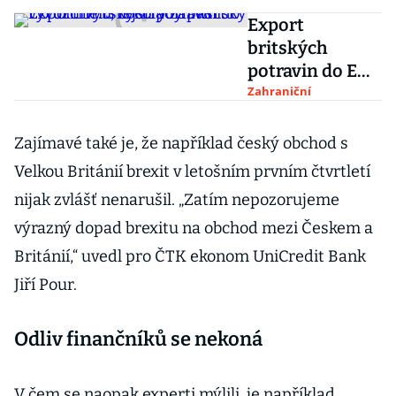
Export
britských
potravin do EU
drhne. S lejstry
Zahraniční
zápasí vývozci
ryb, čokolády i
Zajímavé také je, že například český obchod s
whisky
Velkou Británií brexit v letošním prvním čtvrtletí
nijak zvlášť nenarušil. „Zatím nepozorujeme
výrazný dopad brexitu na obchod mezi Českem a
Británií,“ uvedl pro ČTK ekonom UniCredit Bank
Jiří Pour.
Odliv finančníků se nekoná
V čem se naopak experti mýlili, je například