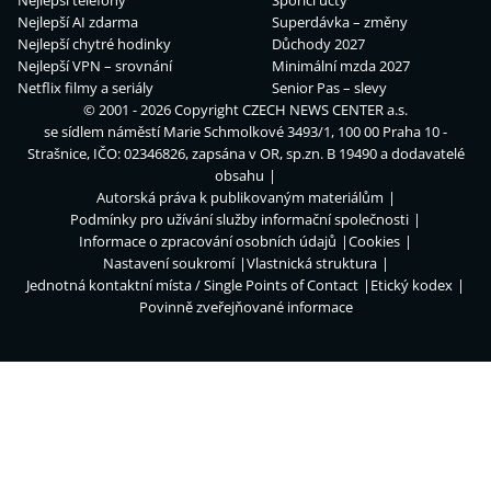
Nejlepší telefony
Spořicí účty
Nejlepší AI zdarma
Superdávka – změny
Nejlepší chytré hodinky
Důchody 2027
Nejlepší VPN – srovnání
Minimální mzda 2027
Netflix filmy a seriály
Senior Pas – slevy
© 2001 - 2026 Copyright
CZECH NEWS CENTER a.s.
se sídlem náměstí Marie Schmolkové 3493/1, 100 00 Praha 10 -
Strašnice, IČO: 02346826, zapsána v OR, sp.zn. B 19490 a dodavatelé
obsahu
Autorská práva k publikovaným materiálům
Podmínky pro užívání služby informační společnosti
Informace o zpracování osobních údajů
Cookies
Nastavení soukromí
Vlastnická struktura
Jednotná kontaktní místa / Single Points of Contact
Etický kodex
Povinně zveřejňované informace