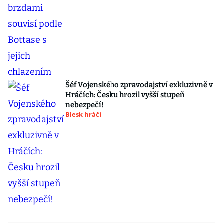
Šéf Vojenského zpravodajství exkluzivně v
Hráčích: Česku hrozil vyšší stupeň
nebezpečí!
Blesk hráči