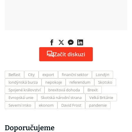
Začít diskuzi
Belfast
City
export
finanční sektor
Londýn
londýnská burza
nepokoje
referendum
Skotsko
Spojené království
brexitová dohoda
Brexit
Evropská unie
Skotská národní strana
Velká Británie
Severní Irsko
ekonom
David Frost
pandemie
Doporučujeme