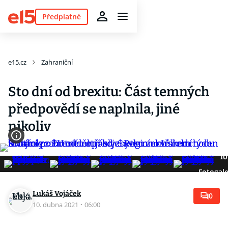
Předplatné
e15.cz
Zahraniční
Sto dní od brexitu: Část temných
předpovědí se naplnila, jiné
nikoliv
10
Fotogale
Lukáš Vojáček
0
10. dubna 2021
·
06:00