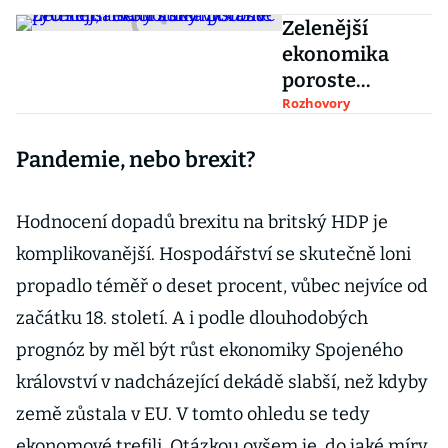
Zelenější
ekonomika
poroste
rychleji, říká
Rozhovory
britský
Pandemie, nebo brexit?
vyslanec pro
klimatický
summit OSN
Hodnocení dopadů brexitu na britský HDP je
komplikovanější. Hospodářství se skutečně loni
propadlo téměř o deset procent, vůbec nejvíce od
začátku 18. století. A i podle dlouhodobých
prognóz by měl být růst ekonomiky Spojeného
království v nadcházející dekádě slabší, než kdyby
země zůstala v EU. V tomto ohledu se tedy
ekonomové trefili. Otázkou ovšem je, do jaké míry