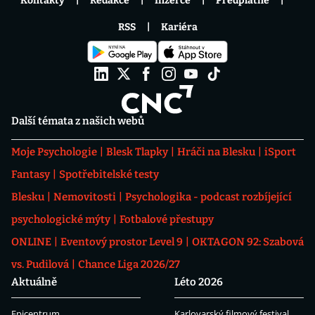
Kontakty
Redakce
Inzerce
Předplatné
RSS
Kariéra
Další témata z našich webů
Moje Psychologie
Blesk Tlapky
Hráči na Blesku
iSport
Fantasy
Spotřebitelské testy
Blesku
Nemovitosti
Psychologika - podcast rozbíjející
psychologické mýty
Fotbalové přestupy
ONLINE
Eventový prostor Level 9
OKTAGON 92: Szabová
vs. Pudilová
Chance Liga 2026/27
Aktuálně
Léto 2026
Epicentrum
Karlovarský filmový festival