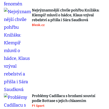
Nejvýznamnější chvíle pohřbu Knížáka:
Klempíř mluvil o hádce, Klaus vzýval
rebelství a přišla i Sára Saudková
Blesk.cz
Problémy Cadillacu s brzdami souvisí
podle Bottase s jejich chlazením
F1 Sport