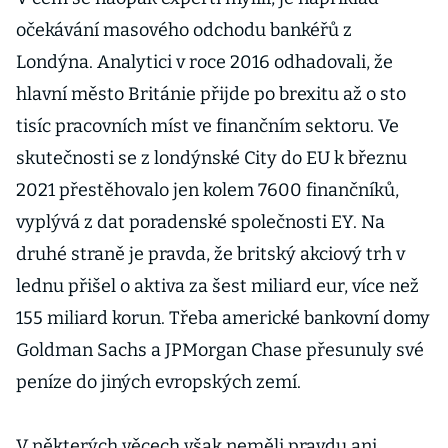
očekávání masového odchodu bankéřů z
Londýna. Analytici v roce 2016 odhadovali, že
hlavní město Británie přijde po brexitu až o sto
tisíc pracovních míst ve finančním sektoru. Ve
skutečnosti se z londýnské City do EU k březnu
2021 přestěhovalo jen kolem 7600 finančníků,
vyplývá z dat poradenské společnosti EY. Na
druhé straně je pravda, že britský akciový trh v
lednu přišel o aktiva za šest miliard eur, více než
155 miliard korun. Třeba americké bankovní domy
Goldman Sachs a JPMorgan Chase přesunuly své
peníze do jiných evropských zemí.
V některých věcech však neměli pravdu ani