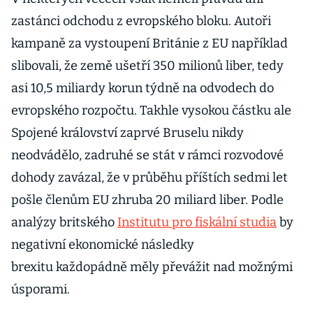
zastánci odchodu z evropského bloku. Autoři
kampaně za vystoupení Británie z EU například
slibovali, že země ušetří 350 milionů liber, tedy
asi 10,5 miliardy korun týdně na odvodech do
evropského rozpočtu. Takhle vysokou částku ale
Spojené království zaprvé Bruselu nikdy
neodvádělo, zadruhé se stát v rámci rozvodové
dohody zavázal, že v průběhu příštích sedmi let
pošle členům EU zhruba 20 miliard liber. Podle
analýzy britského
Institutu pro fiskální studia
by
negativní ekonomické následky
brexitu každopádně měly převážit nad možnými
úsporami.