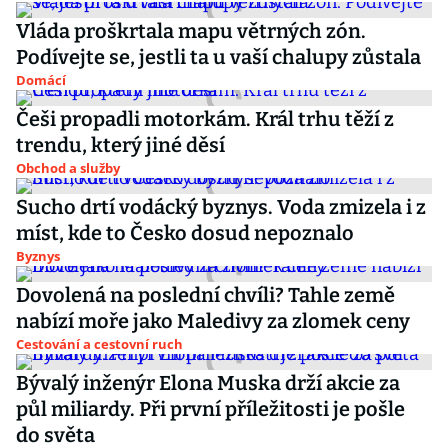
Vláda proškrtala mapu větrných zón.
Podívejte se, jestli ta u vaší chalupy zůstala
Domácí
Češi propadli motorkám. Král trhu těží z
trendu, který jiné děsí
Obchod a služby
Sucho drtí vodácký byznys. Voda zmizela i z
míst, kde to Česko dosud nepoznalo
Byznys
Dovolená na poslední chvíli? Tahle země
nabízí moře jako Maledivy za zlomek ceny
Cestování a cestovní ruch
Bývalý inženýr Elona Muska drží akcie za
půl miliardy. Při první příležitosti je pošle
do světa