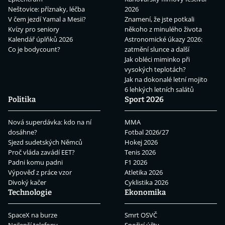
Neštovice: příznaky, léčba
2026
V čem jezdí Yamal a Mesii?
Znamení, že jste potkali
Kvízy pro seniory
někoho z minulého života
Kalendář úplňků 2026
Astronomické úkazy 2026:
Co je bodycount?
zatmění slunce a další
Jak obléci miminko při
vysokých teplotách?
Jak na dokonalé letní mojito
6 lehkých letních salátů
Politika
Sport 2026
Nová superdávka: kdo na ní
MMA
dosáhne?
Fotbal 2026/27
Sjezd sudetských Němců
Hokej 2026
Proč vláda zavádí EET?
Tenis 2026
Padni komu padni
F1 2026
Výpověď z práce vzor
Atletika 2026
Divoký kačer
Cyklistika 2026
Technologie
Ekonomika
SpaceX na burze
Smrt OSVČ