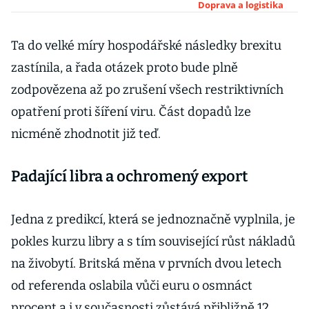
zdražuje a
Doprava a logistika
zpomaluje
dodávky zboží
Ta do velké míry hospodářské následky brexitu
mezi Británií a
zastínila, a řada otázek proto bude plně
Českem
zodpovězena až po zrušení všech restriktivních
opatření proti šíření viru. Část dopadů lze
nicméně zhodnotit již teď.
Padající libra a ochromený export
Jedna z predikcí, která se jednoznačně vyplnila, je
pokles kurzu libry a s tím související růst nákladů
na živobytí. Britská měna v prvních dvou letech
od referenda oslabila vůči euru o osmnáct
procent a i v současnosti zůstává přibližně 12