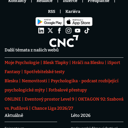
Kontakty
Redakce
Inzerce
Předplatné
RSS
Kariéra
Další témata z našich webů
Moje Psychologie
Blesk Tlapky
Hráči na Blesku
iSport
Fantasy
Spotřebitelské testy
Blesku
Nemovitosti
Psychologika - podcast rozbíjející
psychologické mýty
Fotbalové přestupy
ONLINE
Eventový prostor Level 9
OKTAGON 92: Szabová
vs. Pudilová
Chance Liga 2026/27
Aktuálně
Léto 2026