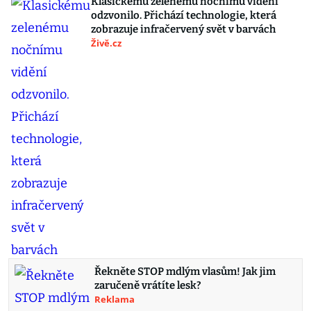
Klasickému zelenému nočnímu vidění
odzvonilo. Přichází technologie, která
zobrazuje infračervený svět v barvách
Živě.cz
Řekněte STOP mdlým vlasům! Jak jim
zaručeně vrátíte lesk?
Reklama