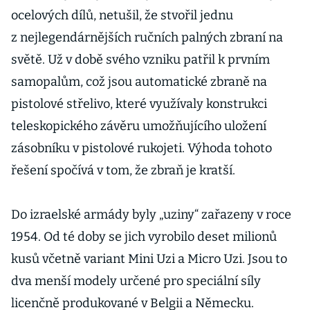
ocelových dílů, netušil, že stvořil jednu
z nejlegendárnějších ručních palných zbraní na
světě. Už v době svého vzniku patřil k prvním
samopalům, což jsou automatické zbraně na
pistolové střelivo, které využívaly konstrukci
teleskopického závěru umožňujícího uložení
zásobníku v pistolové rukojeti. Výhoda tohoto
řešení spočívá v tom, že zbraň je kratší.
Do izraelské armády byly „uziny“ zařazeny v roce
1954. Od té doby se jich vyrobilo deset milionů
kusů včetně variant Mini Uzi a Micro Uzi. Jsou to
dva menší modely určené pro speciální síly
licenčně produkované v Belgii a Německu.