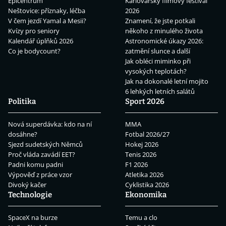
Epicentrum
Karlovarský filmový festival
Neštovice: příznaky, léčba
2026
V čem jezdí Yamal a Mesii?
Znamení, že jste potkali
Kvízy pro seniory
někoho z minulého života
Kalendář úplňků 2026
Astronomické úkazy 2026:
Co je bodycount?
zatmění slunce a další
Jak obléci miminko při
vysokých teplotách?
Jak na dokonalé letní mojito
6 lehkých letních salátů
Politika
Sport 2026
Nová superdávka: kdo na ní
MMA
dosáhne?
Fotbal 2026/27
Sjezd sudetských Němců
Hokej 2026
Proč vláda zavádí EET?
Tenis 2026
Padni komu padni
F1 2026
Výpověď z práce vzor
Atletika 2026
Divoký kačer
Cyklistika 2026
Technologie
Ekonomika
SpaceX na burze
Temu a clo