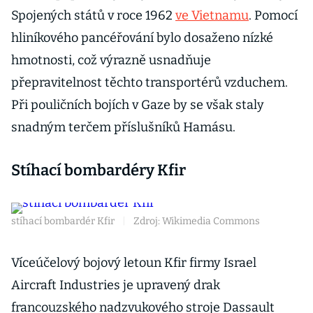
Spojených států v roce 1962
ve Vietnamu
. Pomocí
hliníkového pancéřování bylo dosaženo nízké
hmotnosti, což výrazně usnadňuje
přepravitelnost těchto transportérů vzduchem.
Při pouličních bojích v Gaze by se však staly
snadným terčem příslušníků Hamásu.
Stíhací bombardéry Kfir
stíhací bombardér Kfir
|
Zdroj: Wikimedia Commons
Víceúčelový bojový letoun Kfir firmy Israel
Aircraft Industries je upravený drak
francouzského nadzvukového stroje Dassault