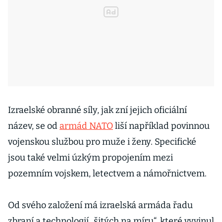
Izraelské obranné síly, jak zní jejich oficiální
název, se od
armád NATO
liší například povinnou
vojenskou službou pro muže i ženy. Specifické
jsou také velmi úzkým propojením mezi
pozemním vojskem, letectvem a námořnictvem.
Od svého založení má izraelská armáda řadu
zbraní a technologií „šitých na míru“, které vyvinul