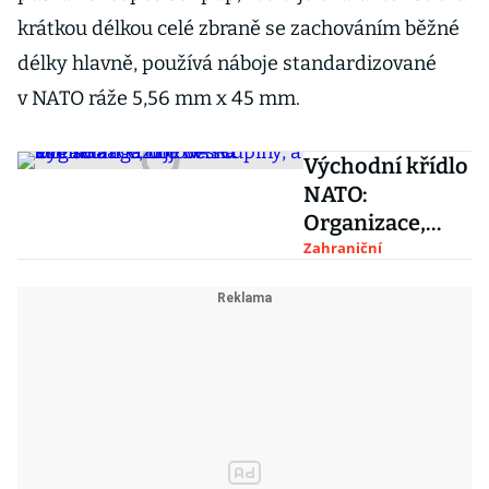
krátkou délkou celé zbraně se zachováním běžné
délky hlavně, používá náboje standardizované
v NATO ráže 5,56 mm x 45 mm.
Východní křídlo
NATO:
Organizace,
bojové skupiny,
Zahraniční
a kde se
angažuje česká
armáda