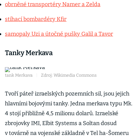
obrněné transportéry Namer a Zelda
stíhací bombardéry Kfir
samopaly Uzi a útočné pušky Galil a Tavor
Tanky Merkava
tank Merkava
|
Zdroj: Wikimedia Commons
Tvoří páteř izraelských pozemních sil, jsou jejich
hlavními bojovými tanky. Jedna merkava typu Mk.
4 stojí přibližně 4,5 milionu dolarů. Izraelské
zbrojovky IMI, Elbit Systems a Soltan dosud
v továrně na vojenské základně v Tel ha-Šomeru