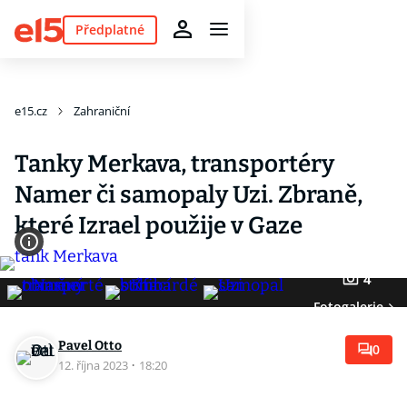
Předplatné
e15.cz
Zahraniční
Tanky Merkava, transportéry
Namer či samopaly Uzi. Zbraně,
které Izrael použije v Gaze
4
Fotogalerie
Pavel Otto
0
12. října 2023
·
18:20