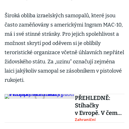
Široká obliba izraelských samopalů, které jsou
často zaměňovány s americkými Ingram MAC-10,
má i své stinné stránky. Pro jejich spolehlivost a
možnost skrytí pod oděvem si je oblíbily
teroristické organizace včetně úhlavních nepřátel
židovského státu. Za „uzinu“ označují zejména
laici jakýkoliv samopal se zásobníkem v pistolové
rukojeti.
PŘEHLEDNĚ:
Stíhačky
v Evropě. V čem
létají piloti
Zahraniční
evropských