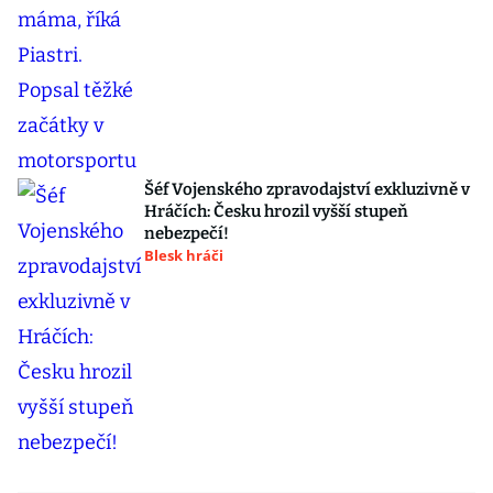
Šéf Vojenského zpravodajství exkluzivně v
Hráčích: Česku hrozil vyšší stupeň
nebezpečí!
Blesk hráči