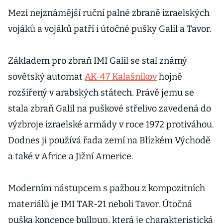
armád
Mezi nejznámější ruční palné zbraně izraelských
vojáků a vojáků patří i útočné pušky Galil a Tavor.
Základem pro zbraň IMI Galil se stal známý
sovětský automat
AK-47 Kalašnikov
hojně
rozšířený v arabských státech. Právě jemu se
stala zbraň Galil na puškové střelivo zavedená do
výzbroje izraelské armády v roce 1972 protiváhou.
Dodnes ji používá řada zemí na Blízkém Východě
a také v Africe a Jižní Americe.
Moderním nástupcem s pažbou z kompozitních
materiálů je IMI TAR-21 neboli Tavor. Útočná
puška koncepce bullpup, která je charakteristická