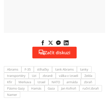
Začít diskuzi
Abrams
F-35
stíhačky
tank Abrams
tanky
transportéry
Uzi
zbraně
válka v Izraeli
Zelda
Kfir
Merkava
Izrael
NATO
armáda
zbraň
Pásmo Gazy
Hamás
Gaza
Jan Kofroň
ruční zbraň
Namer