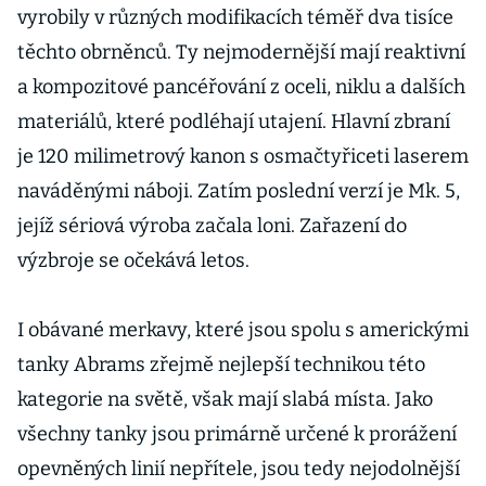
vyrobily v různých modifikacích téměř dva tisíce
těchto obrněnců. Ty nejmodernější mají reaktivní
a kompozitové pancéřování z oceli, niklu a dalších
materiálů, které podléhají utajení. Hlavní zbraní
je 120 milimetrový kanon s osmačtyřiceti laserem
naváděnými náboji. Zatím poslední verzí je Mk. 5,
jejíž sériová výroba začala loni. Zařazení do
výzbroje se očekává letos.
I obávané merkavy, které jsou spolu s americkými
tanky Abrams zřejmě nejlepší technikou této
kategorie na světě, však mají slabá místa. Jako
všechny tanky jsou primárně určené k prorážení
opevněných linií nepřítele, jsou tedy nejodolnější