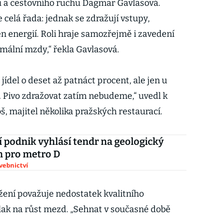
lů a cestovního ruchu Dagmar Gavlasová.
 celá řada: jednak se zdražují vstupy,
en energií. Roli hraje samozřejmě i zavedení
imální mzdy,“ řekla Gavlasová.
jídel o deset až patnáct procent, ale jen u
. Pivo zdražovat zatím nebudeme,“ uvedl k
š, majitel několika pražských restaurací.
 podnik vyhlásí tendr na geologický
 pro metro D
avebnictví
žení považuje nedostatek kvalitního
tlak na růst mezd. „Sehnat v současné době