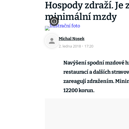
Hospody zdraží. Je 
minimální mzdy
Michal Nosek
2. ledna 2018
·
17:20
Navýšení spodní mzdové hr
restaurací a dalších stravov
zareagují zdražením. Minim
12200 korun.