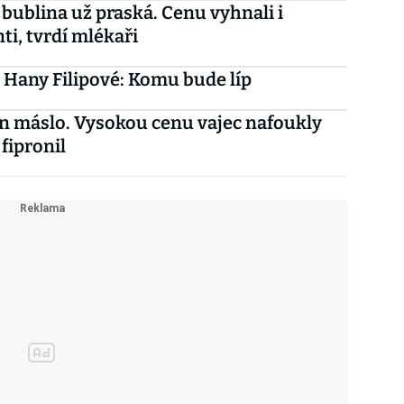
bublina už praská. Cenu vyhnali i
ti, tvrdí mlékaři
 Hany Filipové: Komu bude líp
n máslo. Vysokou cenu vajec nafoukly
 fipronil