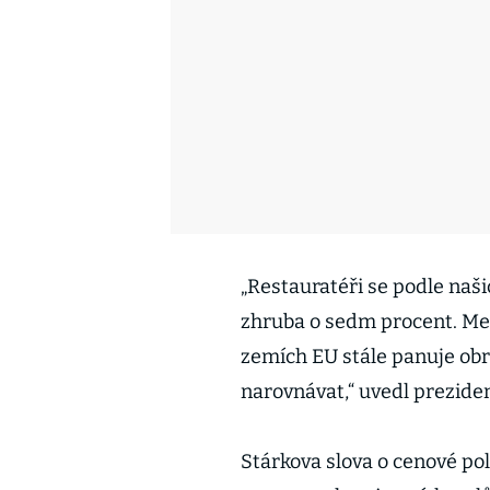
„Restauratéři se podle naši
zhruba o sedm procent. Mez
zemích EU stále panuje obr
narovnávat,“ uvedl preziden
Stárkova slova o cenové po