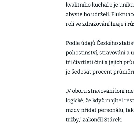
kvalitního kuchaře je unik
abyste ho udrželi. Fluktuace
roli ve zdražování hraje i 
Podle údajů Českého statist
pohostinství, stravování a 
tři čtvrtletí činila jejich
je šedesát procent průměr
„V oboru stravování loni me
logické, že když majitel r
mzdy přidat personálu, tak 
tržby,“ zakončil Stárek.