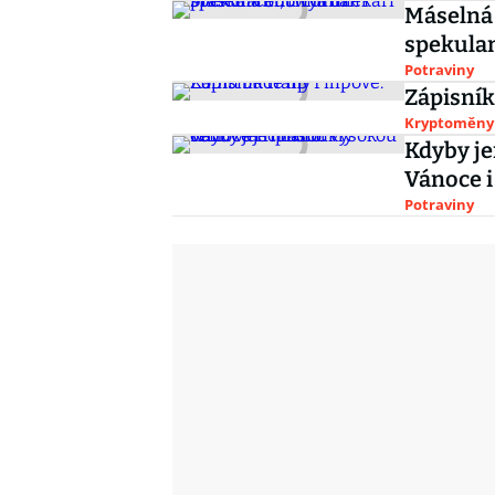
Máselná 
spekulan
Potraviny
Zápisník
Kryptoměny
Kdyby je
Vánoce i
Potraviny