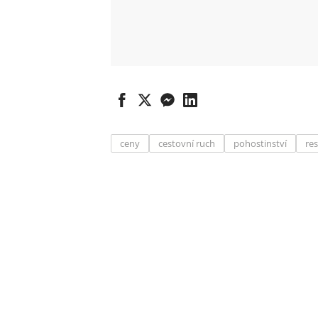
ceny
cestovní ruch
pohostinství
re