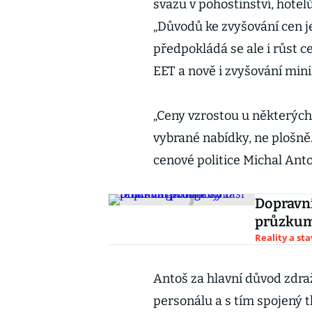
svazu v pohostinství, hote
„Důvodů ke zvyšování cen je
předpokládá se ale i růst c
EET a nově i zvyšování min
„Ceny vzrostou u některých 
vybrané nabídky, ne plošně
cenové politice Michal Anto
Dopravní
průzkum
Reality a st
Antoš za hlavní důvod zdra
personálu a s tím spojený 