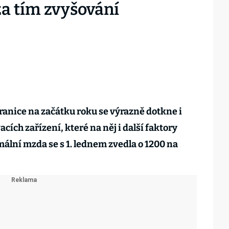
za tím zvyšování
anice na začátku roku se výrazně dotkne i
acích zařízení, které na něj i další faktory
ální mzda se s 1. lednem zvedla o 1200 na