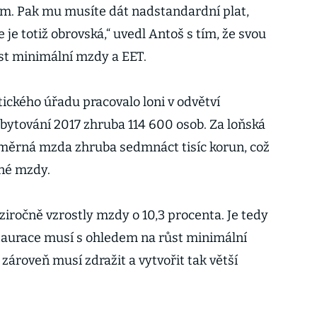
um. Pak mu musíte dát nadstandardní plat,
 je totiž obrovská,“ uvedl Antoš s tím, že svou
růst minimální mzdy a EET.
ického úřadu pracovalo loni v odvětví
ubytování 2017 zhruba 114 600 osob. Za loňská
 průměrná mzda zhruba sedmnáct tisíc korun, což
né mzdy.
ziročně vzrostly mzdy o 10,3 procenta. Je tedy
estaurace musí s ohledem na růst minimální
zároveň musí zdražit a vytvořit tak větší