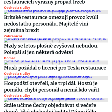
restauracích výrazný propad tržeb
Obchod a služby
Britské restaurace omezují provoz kvůli
nedostatku personálu. Majitelé viní
zejména brexit
Zahraniční
Mzdy se letos plošně zvyšovat nebudou.
Polepší si jen některá odvětví
Domácí
Musk požádal o licenci pro Tesla restaurace
Obchod a služby
Hospodští otevřeli, ale trpí dál. Hostů je
pomálu, chybí personál a nemá kdo vařit
Obchod a služby
Stále učíme Čechy objednávat si večeře
domů, říká obchodní ředitel Dáme jídlo