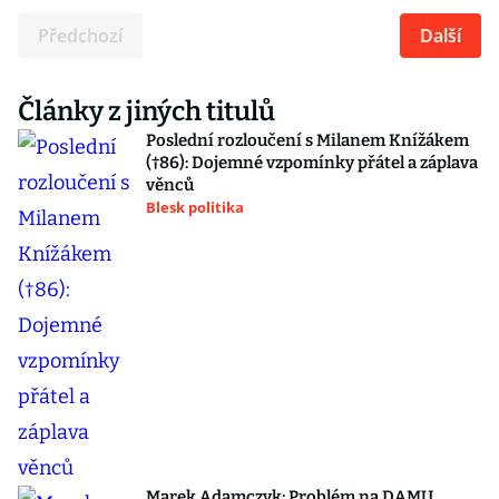
Předchozí
Další
Články z jiných titulů
Poslední rozloučení s Milanem Knížákem
(†86): Dojemné vzpomínky přátel a záplava
věnců
Blesk politika
Marek Adamczyk: Problém na DAMU