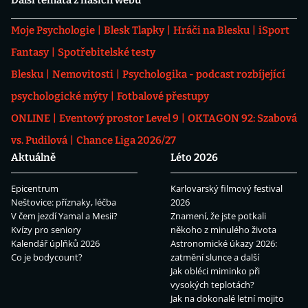
Další témata z našich webů
Moje Psychologie
Blesk Tlapky
Hráči na Blesku
iSport
Fantasy
Spotřebitelské testy
Blesku
Nemovitosti
Psychologika - podcast rozbíjející
psychologické mýty
Fotbalové přestupy
ONLINE
Eventový prostor Level 9
OKTAGON 92: Szabová
vs. Pudilová
Chance Liga 2026/27
Aktuálně
Léto 2026
Epicentrum
Karlovarský filmový festival
Neštovice: příznaky, léčba
2026
V čem jezdí Yamal a Mesii?
Znamení, že jste potkali
Kvízy pro seniory
někoho z minulého života
Kalendář úplňků 2026
Astronomické úkazy 2026:
Co je bodycount?
zatmění slunce a další
Jak obléci miminko při
vysokých teplotách?
Jak na dokonalé letní mojito