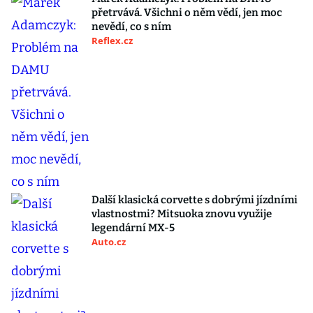
přetrvává. Všichni o něm vědí, jen moc
nevědí, co s ním
Reflex.cz
Další klasická corvette s dobrými jízdními
vlastnostmi? Mitsuoka znovu využije
legendární MX-5
Auto.cz