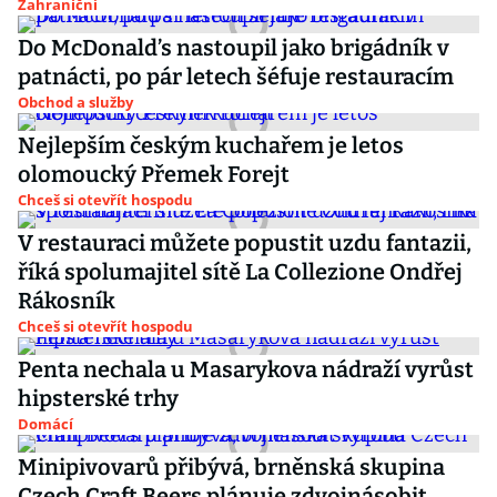
Zahraniční
Do McDonald’s nastoupil jako brigádník v
patnácti, po pár letech šéfuje restauracím
Obchod a služby
Nejlepším českým kuchařem je letos
olomoucký Přemek Forejt
Chceš si otevřít hospodu
V restauraci můžete popustit uzdu fantazii,
říká spolumajitel sítě La Collezione Ondřej
Rákosník
Chceš si otevřít hospodu
Penta nechala u Masarykova nádraží vyrůst
hipsterské trhy
Domácí
Minipivovarů přibývá, brněnská skupina
Czech Craft Beers plánuje zdvojnásobit