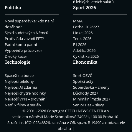
6 lehkých letních salátů
Politika
Sport 2026
Nová superdávka: kdo na ní
MMA
dosáhne?
Fotbal 2026/27
Sjezd sudetských Němců
Hokej 2026
Proč vláda zavádí EET?
Tenis 2026
Padni komu padni
F1 2026
Výpověď z práce vzor
Atletika 2026
Divoký kačer
Cyklistika 2026
Technologie
Ekonomika
SpaceX na burze
Smrt OSVČ
Nejlepší telefony
Spořicí účty
Nejlepší AI zdarma
Superdávka – změny
Nejlepší chytré hodinky
Důchody 2027
Nejlepší VPN – srovnání
Minimální mzda 2027
Netflix filmy a seriály
Senior Pas – slevy
© 2001 - 2026 Copyright
CZECH NEWS CENTER a.s.
se sídlem náměstí Marie Schmolkové 3493/1, 100 00 Praha 10 -
Strašnice, IČO: 02346826, zapsána v OR, sp.zn. B 19490 a dodavatelé
obsahu