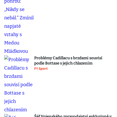
Problémy Cadillacu s brzdami souvisí
podle Bottase s jejich chlazením
F1 Sport
Šéf Vojenského zpravodajství exkluzivně v