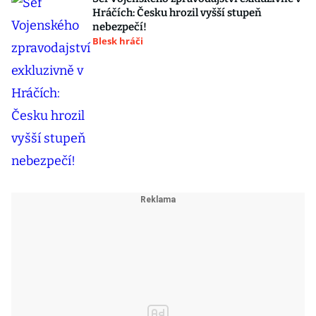
Hráčích: Česku hrozil vyšší stupeň
nebezpečí!
Blesk hráči