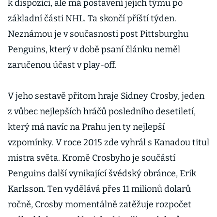
k dispozici, ale má postavení jejich týmu po
základní části NHL. Ta skončí příští týden.
Neznámou je v současnosti post Pittsburghu
Penguins, který v době psaní článku neměl
zaručenou účast v play-off.
V jeho sestavě přitom hraje Sidney Crosby, jeden
z vůbec nejlepších hráčů posledního desetiletí,
který má navíc na Prahu jen ty nejlepší
vzpomínky. V roce 2015 zde vyhrál s Kanadou titul
mistra světa. Kromě Crosbyho je součástí
Penguins další vynikající švédský obránce, Erik
Karlsson. Ten vydělává přes 11 milionů dolarů
ročně, Crosby momentálně zatěžuje rozpočet