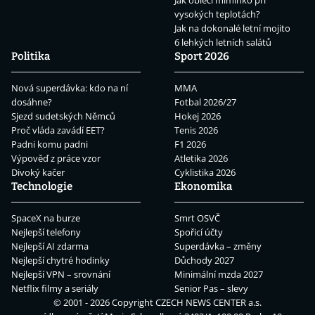
Jak obléci miminko při
vysokých teplotách?
Jak na dokonalé letní mojito
6 lehkých letních salátů
Politika
Sport 2026
Nová superdávka: kdo na ní
MMA
dosáhne?
Fotbal 2026/27
Sjezd sudetských Němců
Hokej 2026
Proč vláda zavádí EET?
Tenis 2026
Padni komu padni
F1 2026
Výpověď z práce vzor
Atletika 2026
Divoký kačer
Cyklistika 2026
Technologie
Ekonomika
SpaceX na burze
Smrt OSVČ
Nejlepší telefony
Spořicí účty
Nejlepší AI zdarma
Superdávka – změny
Nejlepší chytré hodinky
Důchody 2027
Nejlepší VPN – srovnání
Minimální mzda 2027
Netflix filmy a seriály
Senior Pas – slevy
© 2001 - 2026 Copyright
CZECH NEWS CENTER a.s.