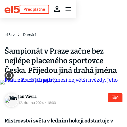
Předplatné
e15.cz
Domácí
Šampionát v Praze začne bez
nejlépe placeného sportovce
Česka. Přijedou jiná drahá jména
Jan Vávra
0
12. dubna 2024
·
18:00
Mistrovství světa v ledním hokeji odstartuje v