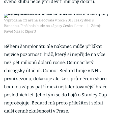
svého klubu necelými devíti miliony dolarů.
Vyprodaná O2 arena sledovala v roce 2015 český duel s
Kanadou. Plná hala bude na zápasy Česka i letos.
|
Zdroj:
Pavel Mazáč (Sport)
Během šampionátu ale nakonec může přilákat
nejvíce pozornosti hráč, který si nepřijde na více
než pět milionů dolarů ročně. Osmnáciletý
chicagský útočník Connor Bedard hraje v NHL
první sezonu, dokazuje ale, že s průměrem skoro
bodu na zápas patří mezi nejtalentovanější hráče
posledních let. Jeho tým se do bojů o Stanley Cup
neprobojuje, Bedard má proto příležitost sbírat
další cenné zkušenosti v Praze.