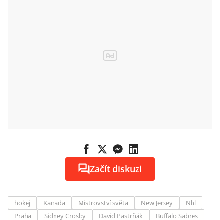
Začít diskuzi
hokej
Kanada
Mistrovství světa
New Jersey
Nhl
Praha
Sidney Crosby
David Pastrňák
Buffalo Sabres