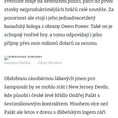
Přestože hraje na defenzivní pozici, patří do první
stovky nejproduktivnějších hráčů celé soutěže. Za
pozornost ale stojí i jeho jednadvacetiletý
kanadský kolega z obrany Owen Power. Také on je
schopný tvořivé hry, a tomu odpovídají i jeho
příjmy přes osm milionů dolarů za sezonu.
Rasmus Dahlin
|
Zdroj: Reuters
Obdobnou zásobárnou lákavých jmen pro
šampionát by se mohlo stát i New Jersey Devils,
kde působí i české levé křídlo Ondřej Palát s
šestimilionovým kontraktem. Mnohem více než
Palát ale letos v dresu s ďábelským logem září