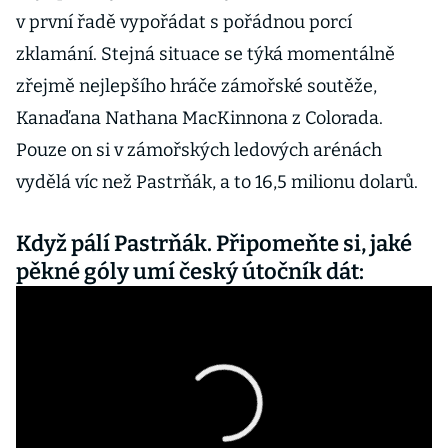
v první řadě vypořádat s pořádnou porcí
zklamání. Stejná situace se týká momentálně
zřejmě nejlepšího hráče zámořské soutěže,
Kanaďana Nathana MacKinnona z Colorada.
Pouze on si v zámořských ledových arénách
vydělá víc než Pastrňák, a to 16,5 milionu dolarů.
Když pálí Pastrňák. Připomeňte si, jaké
pěkné góly umí český útočník dát: