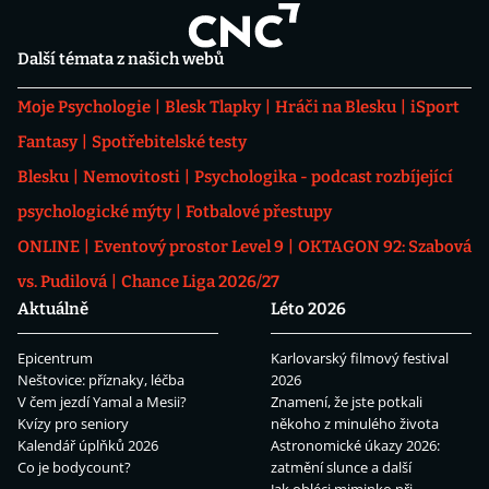
Další témata z našich webů
Moje Psychologie
Blesk Tlapky
Hráči na Blesku
iSport
Fantasy
Spotřebitelské testy
Blesku
Nemovitosti
Psychologika - podcast rozbíjející
psychologické mýty
Fotbalové přestupy
ONLINE
Eventový prostor Level 9
OKTAGON 92: Szabová
vs. Pudilová
Chance Liga 2026/27
Aktuálně
Léto 2026
Epicentrum
Karlovarský filmový festival
Neštovice: příznaky, léčba
2026
V čem jezdí Yamal a Mesii?
Znamení, že jste potkali
Kvízy pro seniory
někoho z minulého života
Kalendář úplňků 2026
Astronomické úkazy 2026:
Co je bodycount?
zatmění slunce a další