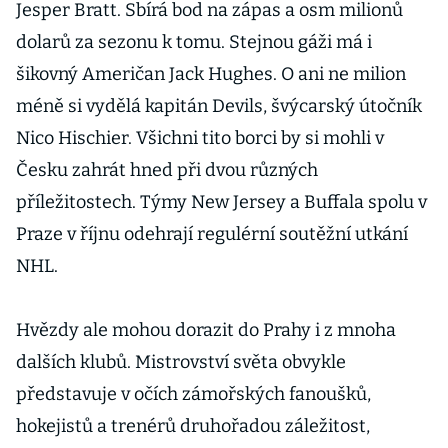
Jesper Bratt. Sbírá bod na zápas a osm milionů
dolarů za sezonu k tomu. Stejnou gáži má i
šikovný Američan Jack Hughes. O ani ne milion
méně si vydělá kapitán Devils, švýcarský útočník
Nico Hischier. Všichni tito borci by si mohli v
Česku zahrát hned při dvou různých
příležitostech. Týmy New Jersey a Buffala spolu v
Praze v říjnu odehrají regulérní soutěžní utkání
NHL.
Hvězdy ale mohou dorazit do Prahy i z mnoha
dalších klubů. Mistrovství světa obvykle
představuje v očích zámořských fanoušků,
hokejistů a trenérů druhořadou záležitost,