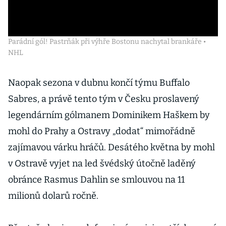
Parádní gól! Pastrňák při výhře Bostonu nachytal brankáře •
NHL
Naopak sezona v dubnu končí týmu Buffalo
Sabres, a právě tento tým v Česku proslavený
legendárním gólmanem Dominikem Haškem by
mohl do Prahy a Ostravy „dodat“ mimořádně
zajímavou várku hráčů. Desátého května by mohl
v Ostravě vyjet na led švédský útočně laděný
obránce Rasmus Dahlin se smlouvou na 11
milionů dolarů ročně.