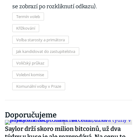
se zobrazí po rozkliknutí odkazu).
Termín voleb
Křížkování
Volba starosty a primátora
Jak kandidovat do zastupitelstva
Voličský průkaz
Volební komise
Komunální volby v Praze
Doporučujeme
Saylor drží skoro milion bitcoinů, už dva
týdny v kuse je ale rozprodává. Na cenu to