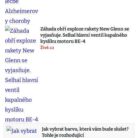
Záhada obří exploze rakety New Glenn se
vyjasňuje. Selhal hlavní ventil kapalného
kyslíku motoru BE-4
Živě.cz
Jak vybrat barvu, která vám bude slušet?
Tohle je rozhodující