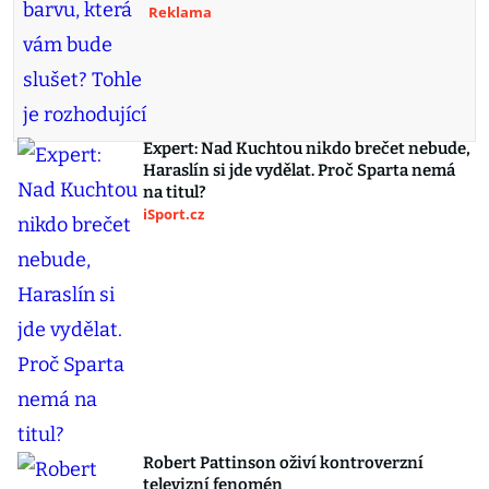
Reklama
Expert: Nad Kuchtou nikdo brečet nebude,
Haraslín si jde vydělat. Proč Sparta nemá
na titul?
iSport.cz
Robert Pattinson oživí kontroverzní
televizní fenomén