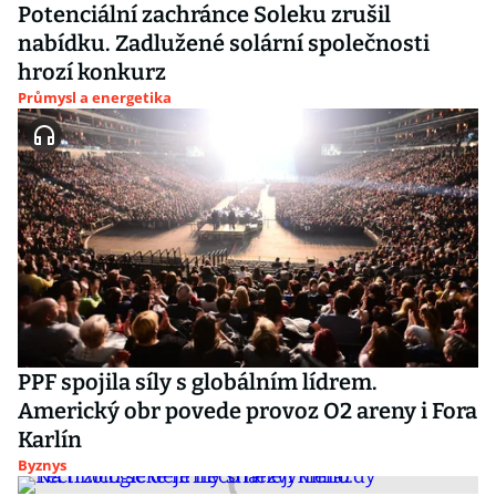
Potenciální zachránce Soleku zrušil
nabídku. Zadlužené solární společnosti
hrozí konkurz
Průmysl a energetika
PPF spojila síly s globálním lídrem.
Americký obr povede provoz O2 areny i Fora
Karlín
Byznys