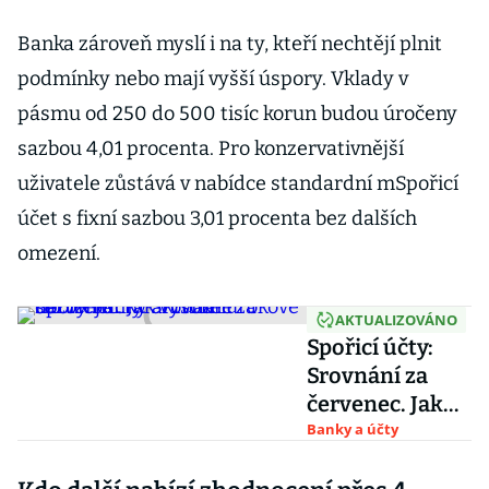
Banka zároveň myslí i na ty, kteří nechtějí plnit
podmínky nebo mají vyšší úspory. Vklady v
pásmu od 250 do 500 tisíc korun budou úročeny
sazbou 4,01 procenta. Pro konzervativnější
uživatele zůstává v nabídce standardní mSpořicí
účet s fixní sazbou 3,01 procenta bez dalších
omezení.
AKTUALIZOVÁNO
Spořicí účty:
Srovnání za
červenec. Jak
vysoké úrokové
Banky a účty
sazby banky