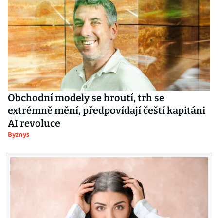
Obchodní modely se hroutí, trh se
extrémně mění, předpovídají čeští kapitáni
AI revoluce
Byznys