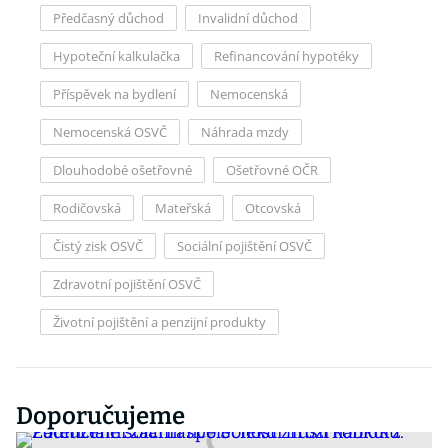
Předčasný důchod
Invalidní důchod
Hypoteční kalkulačka
Refinancování hypotéky
Příspěvek na bydlení
Nemocenská
Nemocenská OSVČ
Náhrada mzdy
Dlouhodobé ošetřovné
Ošetřovné OČR
Rodičovská
Mateřská
Otcovská
Čistý zisk OSVČ
Sociální pojištění OSVČ
Zdravotní pojištění OSVČ
Životní pojištění a penzijní produkty
Doporučujeme