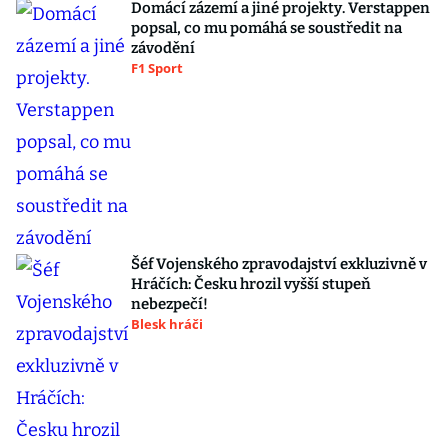
Domácí zázemí a jiné projekty. Verstappen
popsal, co mu pomáhá se soustředit na
závodění
F1 Sport
Šéf Vojenského zpravodajství exkluzivně v
Hráčích: Česku hrozil vyšší stupeň
nebezpečí!
Blesk hráči