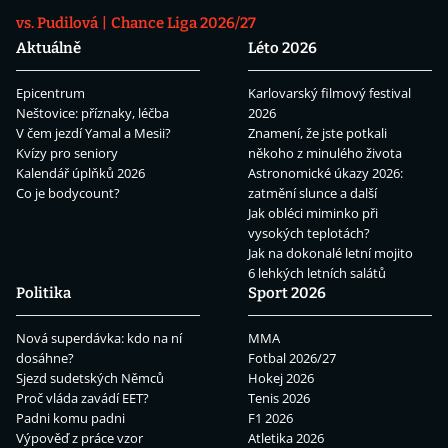
vs. Pudilová
Chance Liga 2026/27
Aktuálně
Léto 2026
Epicentrum
Karlovarský filmový festival
Neštovice: příznaky, léčba
2026
V čem jezdí Yamal a Mesii?
Znamení, že jste potkali
Kvízy pro seniory
někoho z minulého života
Kalendář úplňků 2026
Astronomické úkazy 2026:
Co je bodycount?
zatmění slunce a další
Jak obléci miminko při
vysokých teplotách?
Jak na dokonalé letní mojito
6 lehkých letních salátů
Politika
Sport 2026
Nová superdávka: kdo na ní
MMA
dosáhne?
Fotbal 2026/27
Sjezd sudetských Němců
Hokej 2026
Proč vláda zavádí EET?
Tenis 2026
Padni komu padni
F1 2026
Výpověď z práce vzor
Atletika 2026