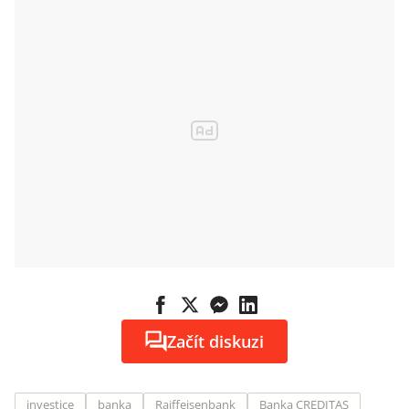
Začít diskuzi
investice
banka
Raiffeisenbank
Banka CREDITAS