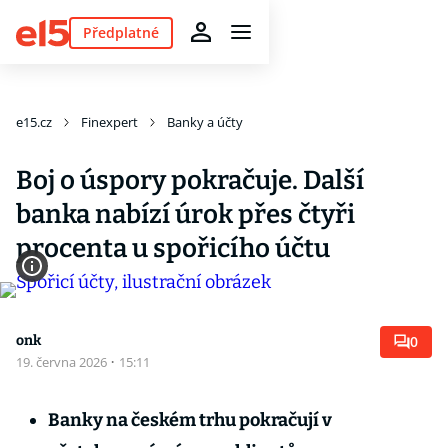
Předplatné
e15.cz
Finexpert
Banky a účty
Boj o úspory pokračuje. Další
banka nabízí úrok přes čtyři
procenta u spořicího účtu
onk
0
19. června 2026
·
15:11
Banky na českém trhu pokračují v