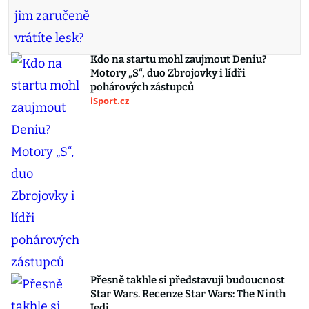
Kdo na startu mohl zaujmout Deniu?
Motory „S“, duo Zbrojovky i lídři
pohárových zástupců
iSport.cz
Přesně takhle si představuji budoucnost
Star Wars. Recenze Star Wars: The Ninth
Jedi