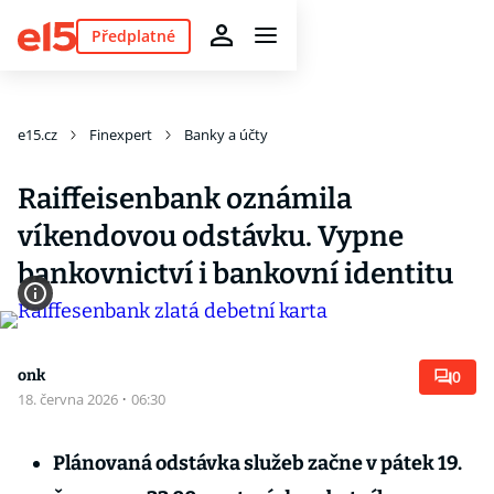
Předplatné
e15.cz
Finexpert
Banky a účty
Raiffeisenbank oznámila
víkendovou odstávku. Vypne
bankovnictví i bankovní identitu
onk
0
18. června 2026
·
06:30
Plánovaná odstávka služeb začne v pátek 19.