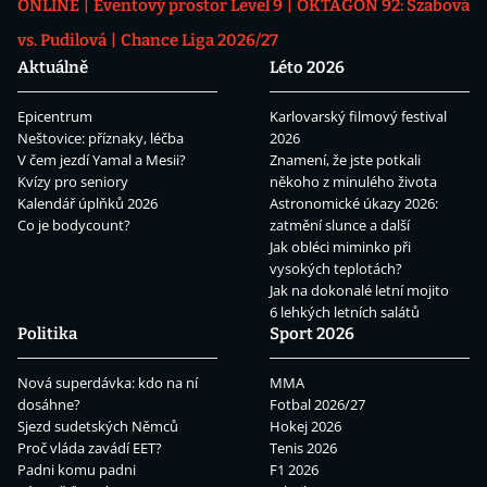
ONLINE
Eventový prostor Level 9
OKTAGON 92: Szabová
vs. Pudilová
Chance Liga 2026/27
Aktuálně
Léto 2026
Epicentrum
Karlovarský filmový festival
Neštovice: příznaky, léčba
2026
V čem jezdí Yamal a Mesii?
Znamení, že jste potkali
Kvízy pro seniory
někoho z minulého života
Kalendář úplňků 2026
Astronomické úkazy 2026:
Co je bodycount?
zatmění slunce a další
Jak obléci miminko při
vysokých teplotách?
Jak na dokonalé letní mojito
6 lehkých letních salátů
Politika
Sport 2026
Nová superdávka: kdo na ní
MMA
dosáhne?
Fotbal 2026/27
Sjezd sudetských Němců
Hokej 2026
Proč vláda zavádí EET?
Tenis 2026
Padni komu padni
F1 2026