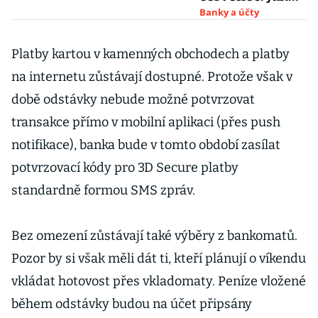
vysoké úrokové
Banky a účty
sazby banky
aktuálně
Platby kartou v kamenných obchodech a platby
nabízejí?
na internetu zůstávají dostupné. Protože však v
době odstávky nebude možné potvrzovat
transakce přímo v mobilní aplikaci (přes push
notifikace), banka bude v tomto období zasílat
potvrzovací kódy pro 3D Secure platby
standardně formou SMS zpráv.
Bez omezení zůstávají také výběry z bankomatů.
Pozor by si však měli dát ti, kteří plánují o víkendu
vkládat hotovost přes vkladomaty. Peníze vložené
během odstávky budou na účet připsány