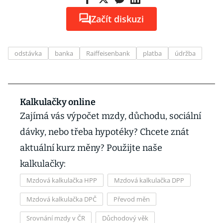
Začít diskuzi
odstávka
banka
Raiffeisenbank
platba
údržba
Kalkulačky online
Zajímá vás výpočet mzdy, důchodu, sociální
dávky, nebo třeba hypotéky? Chcete znát
aktuální kurz měny? Použijte naše
kalkulačky:
Mzdová kalkulačka HPP
Mzdová kalkulačka DPP
Mzdová kalkulačka DPČ
Převod měn
Srovnání mzdy v ČR
Důchodový věk