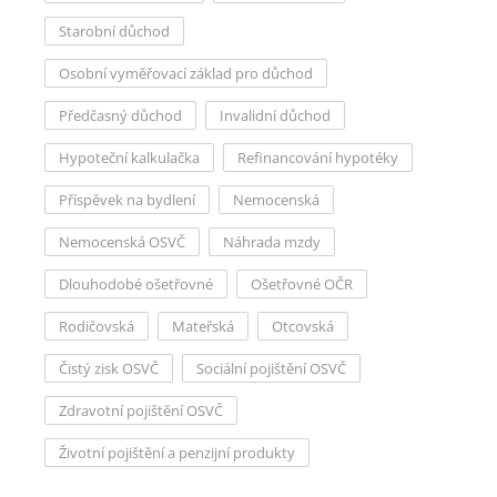
Starobní důchod
Osobní vyměřovací základ pro důchod
Předčasný důchod
Invalidní důchod
Hypoteční kalkulačka
Refinancování hypotéky
Příspěvek na bydlení
Nemocenská
Nemocenská OSVČ
Náhrada mzdy
Dlouhodobé ošetřovné
Ošetřovné OČR
Rodičovská
Mateřská
Otcovská
Čistý zisk OSVČ
Sociální pojištění OSVČ
Zdravotní pojištění OSVČ
Životní pojištění a penzijní produkty