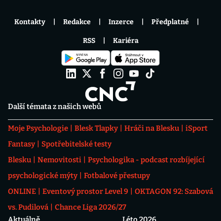
Kontakty
Redakce
Inzerce
Předplatné
RSS
Kariéra
Další témata z našich webů
Moje Psychologie
Blesk Tlapky
Hráči na Blesku
iSport
Fantasy
Spotřebitelské testy
Blesku
Nemovitosti
Psychologika - podcast rozbíjející
psychologické mýty
Fotbalové přestupy
ONLINE
Eventový prostor Level 9
OKTAGON 92: Szabová
vs. Pudilová
Chance Liga 2026/27
Aktuálně
Léto 2026