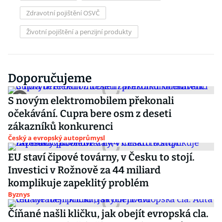
Zdravotní pojištění OSVČ
Životní pojištění a penzijní produkty
Doporučujeme
S novým elektromobilem překonali
očekávání. Cupra bere osm z deseti
zákazníků konkurenci
Český a evropský autoprůmysl
EU staví čipové továrny, v Česku to stojí.
Investici v Rožnově za 44 miliard
komplikuje zapeklitý problém
Byznys
Číňané našli kličku, jak obejít evropská cla.