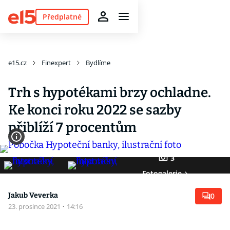
Předplatné
e15.cz
Finexpert
Bydlíme
Trh s hypotékami brzy ochladne.
Ke konci roku 2022 se sazby
přiblíží 7 procentům
3
Fotogalerie
Jakub Veverka
0
23. prosince 2021
·
14:16