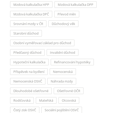
Mzdová kalkulačka HPP
Mzdová kalkulačka DPP
Mzdová kalkulačka DPČ
Převod měn
Srovnání mzdy v ČR
Důchodový věk
Starobní důchod
Osobní vyměřovací základ pro důchod
Předčasný důchod
Invalidní důchod
Hypoteční kalkulačka
Refinancování hypotéky
Příspěvek na bydlení
Nemocenská
Nemocenská OSVČ
Náhrada mzdy
Dlouhodobé ošetřovné
Ošetřovné OČR
Rodičovská
Mateřská
Otcovská
Čistý zisk OSVČ
Sociální pojištění OSVČ