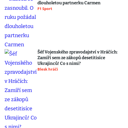
dlouholetou partnerku Carmen
F1 Sport
Šéf Vojenského zpravodajství v Hráčích:
Zamíří sem ze zákopů desetitisíce
Ukrajinců! Co s nimi?
Blesk hráči