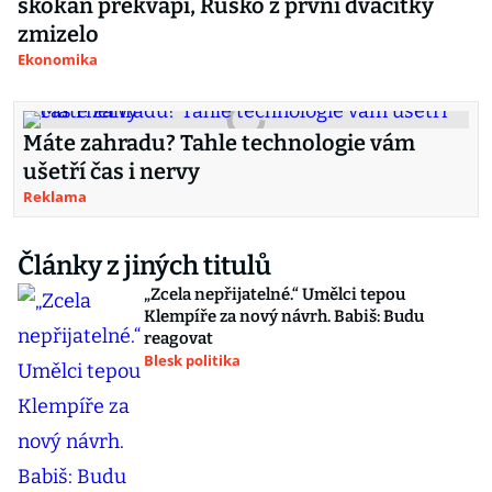
skokan překvapí, Rusko z první dvacítky
zmizelo
Ekonomika
Máte zahradu? Tahle technologie vám
ušetří čas i nervy
Reklama
Články z jiných titulů
„Zcela nepřijatelné.“ Umělci tepou
Klempíře za nový návrh. Babiš: Budu
reagovat
Blesk politika