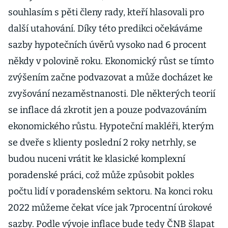
souhlasím s pěti členy rady, kteří hlasovali pro
další utahování. Díky této predikci očekáváme
sazby hypotečních úvěrů vysoko nad 6 procent
někdy v polovině roku. Ekonomický růst se tímto
zvýšením začne podvazovat a může docházet ke
zvyšování nezaměstnanosti. Dle některých teorií
se inflace dá zkrotit jen a pouze podvazováním
ekonomického růstu. Hypoteční makléři, kterým
se dveře s klienty poslední 2 roky netrhly, se
budou nuceni vrátit ke klasické komplexní
poradenské práci, což může způsobit pokles
počtu lidí v poradenském sektoru. Na konci roku
2022 můžeme čekat více jak 7procentní úrokové
sazby. Podle vývoje inflace bude tedy ČNB šlapat