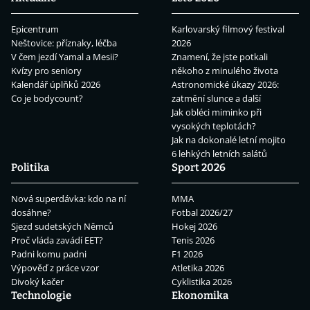
Epicentrum
Karlovarský filmový festival
Neštovice: příznaky, léčba
2026
V čem jezdí Yamal a Mesii?
Znamení, že jste potkali
Kvízy pro seniory
někoho z minulého života
Kalendář úplňků 2026
Astronomické úkazy 2026:
Co je bodycount?
zatmění slunce a další
Jak obléci miminko při
vysokých teplotách?
Jak na dokonalé letní mojito
6 lehkých letních salátů
Politika
Sport 2026
Nová superdávka: kdo na ní
MMA
dosáhne?
Fotbal 2026/27
Sjezd sudetských Němců
Hokej 2026
Proč vláda zavádí EET?
Tenis 2026
Padni komu padni
F1 2026
Výpověď z práce vzor
Atletika 2026
Divoký kačer
Cyklistika 2026
Technologie
Ekonomika