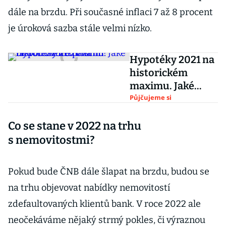
dále na brzdu. Při současné inflaci 7 až 8 procent
je úroková sazba stále velmi nízko.
Hypotéky 2021 na
historickém
maximu. Jaké
budou v roce
Půjčujeme si
příštím?
Co se stane v 2022 na trhu
s nemovitostmi?
Pokud bude ČNB dále šlapat na brzdu, budou se
na trhu objevovat nabídky nemovitostí
zdefaultovaných klientů bank. V roce 2022 ale
neočekáváme nějaký strmý pokles, či výraznou