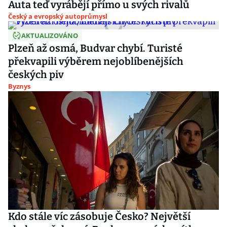
Auta teď vyrábějí přímo u svých rivalů
Český a evropský autoprůmysl
AKTUALIZOVÁNO
Plzeň až osmá, Budvar chybí. Turisté
překvapili výběrem nejoblíbenějších
českých piv
Byznys
Kdo stále víc zásobuje Česko? Největší