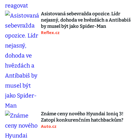
Asistovaná sebevražda opozice. Lídr
nejasný, dohoda ve hvězdách a Antibabiš
by musel být jako Spider-Man
Reflex.cz
Známe ceny nového Hyundai Ioniq 3!
Zatopí konkurenčním hatchbackům?
Auto.cz