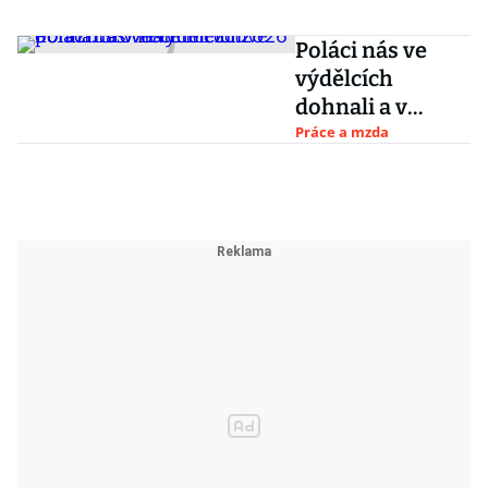
Poláci nás ve
výdělcích
dohnali a v
něčem i drtivě
Práce a mzda
poráží. Srovnání
mezd 2026