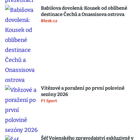
Babišova dovolená: Kousek od oblíbené
destinace Čechů a Onassisova ostrova
Blesk.cz
Vítězové a poražení po první polovině
sezóny 2026
F1 Sport
Šéf Vojenského zpravodajství exkluzivně v