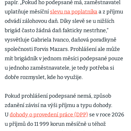
papír. „Pokud ho podepsané má, zaměstnavatel
uplatňuje měsíční
slevu na poplatníka
a z příjmu
odvádí zálohovou daň. Díky slevě se u nižších
brigád často žádná daň fakticky nestrhne,“
vysvětluje Gabriela Ivanco, daňová poradkyně
společnosti Forvis Mazars. Prohlášení ale může
mít brigádník v jednom měsíci podepsané pouze
u jednoho zaměstnavatele, je tedy potřeba si
dobře rozmyslet, kde ho využije.
Pokud prohlášení podepsané nemá, způsob
zdanění závisí na výši příjmu a typu dohody.
U
dohody o provedení práce (DPP)
se v roce 2026
u příjmů do 11 999 korun měsíčně u téhož