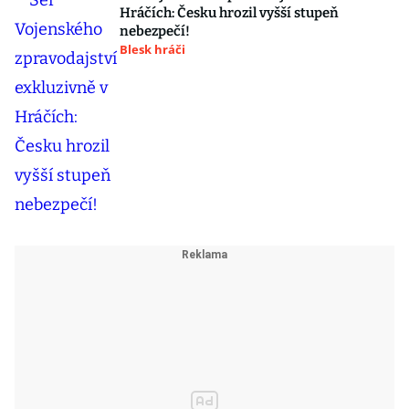
Hráčích: Česku hrozil vyšší stupeň
nebezpečí!
Blesk hráči