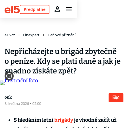
Předplatné
e15.cz
Finexpert
Daňové přiznání
Nepřicházejte u brigád zbytečně
o peníze. Kdy se platí daně a jak je
snadno získáte zpět?
onk
0
8. května 2026
·
05:00
S hledáním letní
brigády
je vhodné začít už