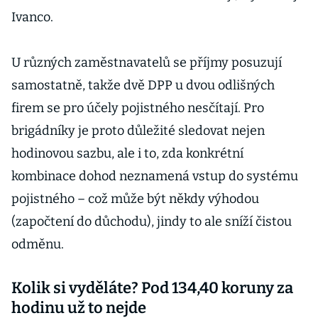
Ivanco.
U různých zaměstnavatelů se příjmy posuzují
samostatně, takže dvě DPP u dvou odlišných
firem se pro účely pojistného nesčítají. Pro
brigádníky je proto důležité sledovat nejen
hodinovou sazbu, ale i to, zda konkrétní
kombinace dohod neznamená vstup do systému
pojistného – což může být někdy výhodou
(započtení do důchodu), jindy to ale sníží čistou
odměnu.
Kolik si vyděláte? Pod 134,40 koruny za
hodinu už to nejde