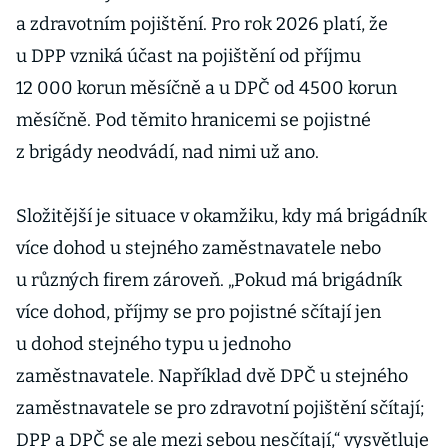
a zdravotním pojištění. Pro rok 2026 platí, že
u DPP vzniká účast na pojištění od příjmu
12 000 korun měsíčně a u DPČ od 4500 korun
měsíčně. Pod těmito hranicemi se pojistné
z brigády neodvádí, nad nimi už ano.
Složitější je situace v okamžiku, kdy má brigádník
více dohod u stejného zaměstnavatele nebo
u různých firem zároveň. „Pokud má brigádník
více dohod, příjmy se pro pojistné sčítají jen
u dohod stejného typu u jednoho
zaměstnavatele. Například dvě DPČ u stejného
zaměstnavatele se pro zdravotní pojištění sčítají;
DPP a DPČ se ale mezi sebou nesčítají,“ vysvětluje