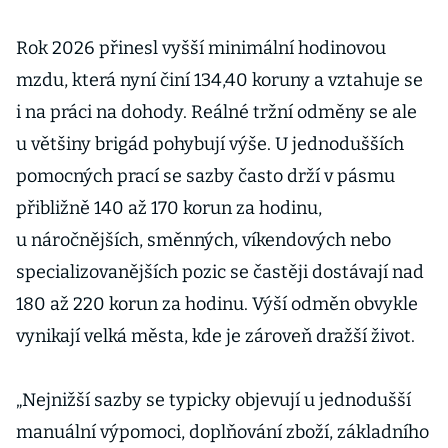
Rok 2026 přinesl vyšší minimální hodinovou
mzdu, která nyní činí 134,40 koruny a vztahuje se
i na práci na dohody. Reálné tržní odměny se ale
u většiny brigád pohybují výše. U jednodušších
pomocných prací se sazby často drží v pásmu
přibližně 140 až 170 korun za hodinu,
u náročnějších, směnných, víkendových nebo
specializovanějších pozic se častěji dostávají nad
180 až 220 korun za hodinu. Výší odměn obvykle
vynikají velká města, kde je zároveň dražší život.
„Nejnižší sazby se typicky objevují u jednodušší
manuální výpomoci, doplňování zboží, základního