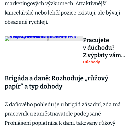
marketingových výzkumech. Atraktivnější
kancelářské nebo lehčí pozice existují, ale bývají
obsazené rychleji.
Pracujete
v důchodu?
Z výplaty vám
může zbýt víc
Důchody
peněz, slevu si
Brigáda a daně: Rozhoduje „růžový
ale musíte
u šéfa ohlídat
papír“ a typ dohody
Z daňového pohledu je u brigád zásadní, zda má
pracovník u zaměstnavatele podepsané
Prohlášení poplatníka k dani, takzvaný růžový