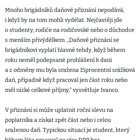
Mnoho brigádníků daňové přiznání nepodává,
i když by na tom mohli vydělat. Nejčastěji jde
o studenty, rodiče na rodičovské nebo o důchodce
s menším přivýdělkem. „Daňové přiznání se
brigádníkovi vyplatí hlavně tehdy, když během
roku neměl podepsané prohlášení k dani
a z odměny mu byla sražena 15procentní srážková
daň, případně když pracoval jen část roku nebo
měl nízké celkové příjmy,“ vysvětluje Ivanco.
V přiznání si může uplatnit roční slevu na
poplatníka a získat zpět část nebo i celou
sraženou daň. Typickou situací je student, který