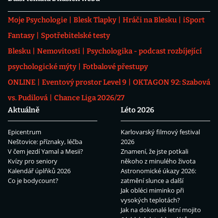
Moje Psychologie
Blesk Tlapky
Hráči na Blesku
iSport
Fantasy
Spotřebitelské testy
Blesku
Nemovitosti
Psychologika - podcast rozbíjející
psychologické mýty
Fotbalové přestupy
ONLINE
Eventový prostor Level 9
OKTAGON 92: Szabová
vs. Pudilová
Chance Liga 2026/27
Aktuálně
Léto 2026
Epicentrum
Karlovarský filmový festival
Neštovice: příznaky, léčba
2026
V čem jezdí Yamal a Mesii?
Znamení, že jste potkali
Kvízy pro seniory
někoho z minulého života
Kalendář úplňků 2026
Astronomické úkazy 2026:
Co je bodycount?
zatmění slunce a další
Jak obléci miminko při
vysokých teplotách?
Jak na dokonalé letní mojito