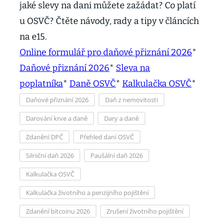
jaké slevy na dani můžete zažádat? Co platí
u OSVČ? Čtěte návody, rady a tipy v článcích
na e15.
Online formulář pro daňové přiznání 2026
*
Daňové přiznání 2026
*
Sleva na
poplatníka
*
Daně OSVČ
*
Kalkulačka OSVČ
*
Daňové přiznání 2026
Daň z nemovitosti
Darování krve a daně
Dary a daně
Zdanění DPČ
Přehled daní OSVČ
Silniční daň 2026
Paušální daň 2026
Kalkulačka OSVČ
Kalkulačka životního a penzijního pojištění
Zdanění bitcoinu 2026
Zrušení životního pojištění