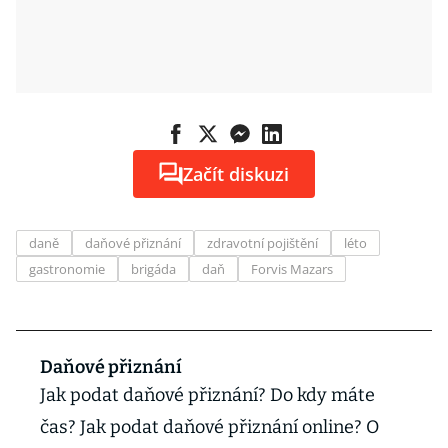
Začít diskuzi
daně
daňové přiznání
zdravotní pojištění
léto
gastronomie
brigáda
daň
Forvis Mazars
Daňové přiznání
Jak podat daňové přiznání? Do kdy máte
čas? Jak podat daňové přiznání online? O