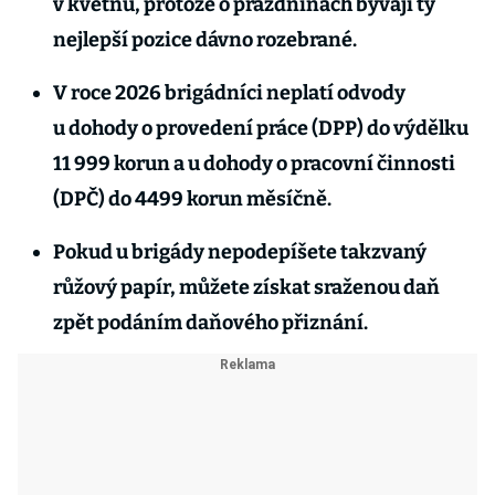
v květnu, protože o prázdninách bývají ty
nejlepší pozice dávno rozebrané.
V roce 2026 brigádníci neplatí odvody
u dohody o provedení práce (DPP) do výdělku
11 999 korun a u dohody o pracovní činnosti
(DPČ) do 4499 korun měsíčně.
Pokud u brigády nepodepíšete takzvaný
růžový papír, můžete získat sraženou daň
zpět podáním daňového přiznání.