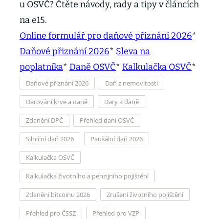
u OSVČ? Čtěte návody, rady a tipy v článcích
na e15.
Online formulář pro daňové přiznání 2026
*
Daňové přiznání 2026
*
Sleva na
poplatníka
*
Daně OSVČ
*
Kalkulačka OSVČ
*
Daňové přiznání 2026
Daň z nemovitosti
Darování krve a daně
Dary a daně
Zdanění DPČ
Přehled daní OSVČ
Silniční daň 2026
Paušální daň 2026
Kalkulačka OSVČ
Kalkulačka životního a penzijního pojištění
Zdanění bitcoinu 2026
Zrušení životního pojištění
Přehled pro ČSSZ
Přehled pro VZP