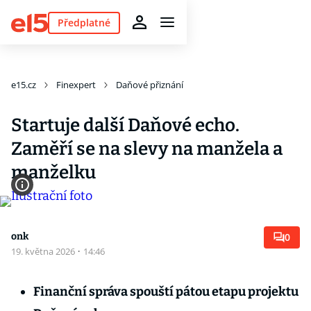
Předplatné
e15.cz
Finexpert
Daňové přiznání
Startuje další Daňové echo.
Zaměří se na slevy na manžela a
manželku
onk
0
19. května 2026
·
14:46
Finanční správa spouští pátou etapu projektu