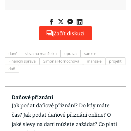
Začít diskuzi
daně
sleva na manželku
oprava
sankce
Finanční správa
Simona Hornochová
manželé
projekt
daň
Daňové přiznání
Jak podat daňové přiznání? Do kdy máte
čas? Jak podat daňové přiznání online? O
jaké slevy na dani můžete zažádat? Co platí