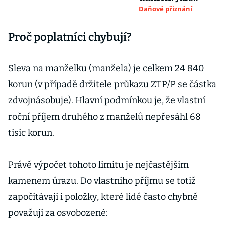
legálně snížit
Daňové přiznání
daň i sociální
Proč poplatníci chybují?
pojištění?
Sleva na manželku (manžela) je celkem 24 840
korun (v případě držitele průkazu ZTP/P se částka
zdvojnásobuje). Hlavní podmínkou je, že vlastní
roční příjem druhého z manželů nepřesáhl 68
tisíc korun.
Právě výpočet tohoto limitu je nejčastějším
kamenem úrazu. Do vlastního příjmu se totiž
započítávají i položky, které lidé často chybně
považují za osvobozené: