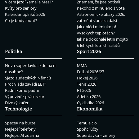
V čem jezdí Yamal a Mesii?
Znamení, že jste potkali
Kvízy pro seniory
někoho z minulého života
Kalendář úplňků 2026
Astronomické úkazy 2026:
Co je bodycount?
zatmění slunce a další
Jak obléci miminko při
vysokých teplotách?
Jak na dokonalé letní mojito
6 lehkých letních salátů
Politika
Sport 2026
Nová superdávka: kdo na ní
MMA
dosáhne?
Fotbal 2026/27
Sjezd sudetských Němců
Hokej 2026
Proč vláda zavádí EET?
Tenis 2026
Padni komu padni
F1 2026
Výpověď z práce vzor
Atletika 2026
Divoký kačer
Cyklistika 2026
Technologie
Ekonomika
SpaceX na burze
Temu a clo
Nejlepší telefony
Spořicí účty
Nejlepší AI zdarma
Superdávka – změny