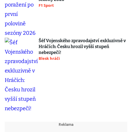
F1 Sport
Šéf Vojenského zpravodajství exkluzivně v
Hráčích: Česku hrozil vyšší stupeň
nebezpečí!
Blesk hráči