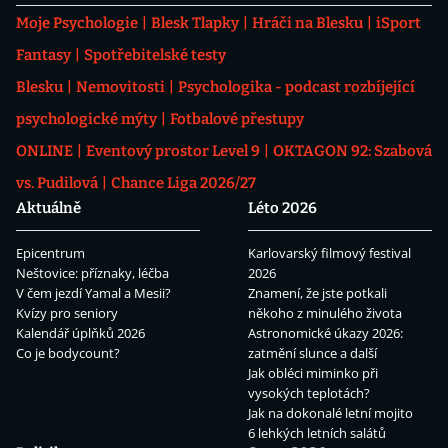
Moje Psychologie
Blesk Tlapky
Hráči na Blesku
iSport
Fantasy
Spotřebitelské testy
Blesku
Nemovitosti
Psychologika - podcast rozbíjející
psychologické mýty
Fotbalové přestupy
ONLINE
Eventový prostor Level 9
OKTAGON 92: Szabová
vs. Pudilová
Chance Liga 2026/27
Aktuálně
Léto 2026
Epicentrum
Karlovarský filmový festival
Neštovice: příznaky, léčba
2026
V čem jezdí Yamal a Mesii?
Znamení, že jste potkali
Kvízy pro seniory
někoho z minulého života
Kalendář úplňků 2026
Astronomické úkazy 2026:
Co je bodycount?
zatmění slunce a další
Jak obléci miminko při
vysokých teplotách?
Jak na dokonalé letní mojito
6 lehkých letních salátů