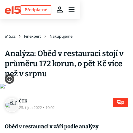
Předplatné
e15.cz
Finexpert
Nakupujeme
Analýza: Oběd v restauraci stojí v
průměru 172 korun, o pět Kč více
než v srpnu
ČTK
0
25. října 2022
·
10:02
Oběd v restauraci v září podle analýzy