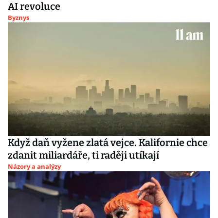
AI revoluce
Byznys
Když daň vyžene zlatá vejce. Kalifornie chce
zdanit miliardáře, ti raději utíkají
Názory a analýzy