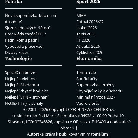
Politika
Sport 2026
Nová superdávka: kdo na ní
MMA
dosáhne?
Fotbal 2026/27
Sjezd sudetských Němců
Hokej 2026
Proč vláda zavádí EET?
Tenis 2026
Padni komu padni
F1 2026
Výpověď z práce vzor
Atletika 2026
Divoký kačer
Cyklistika 2026
Technologie
Ekonomika
SpaceX na burze
Temu a clo
Nejlepší telefony
Spořicí účty
Nejlepší AI zdarma
Superdávka – změny
Nejlepší chytré hodinky
Chybějící roky k důchodu
Nejlepší VPN – srovnání
Minimální mzda 2027
Netflix filmy a seriály
Vedro v práci
© 2001 - 2026 Copyright
CZECH NEWS CENTER a.s.
se sídlem náměstí Marie Schmolkové 3493/1, 100 00 Praha 10 -
Strašnice, IČO: 02346826, zapsána v OR, sp.zn. B 19490 a dodavatelé
obsahu
Autorská práva k publikovaným materiálům