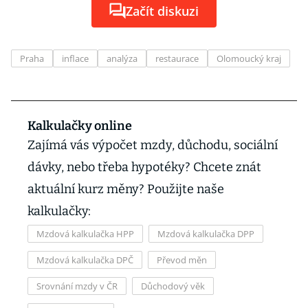
Začít diskuzi
Praha
inflace
analýza
restaurace
Olomoucký kraj
Kalkulačky online
Zajímá vás výpočet mzdy, důchodu, sociální
dávky, nebo třeba hypotéky? Chcete znát
aktuální kurz měny? Použijte naše
kalkulačky:
Mzdová kalkulačka HPP
Mzdová kalkulačka DPP
Mzdová kalkulačka DPČ
Převod měn
Srovnání mzdy v ČR
Důchodový věk