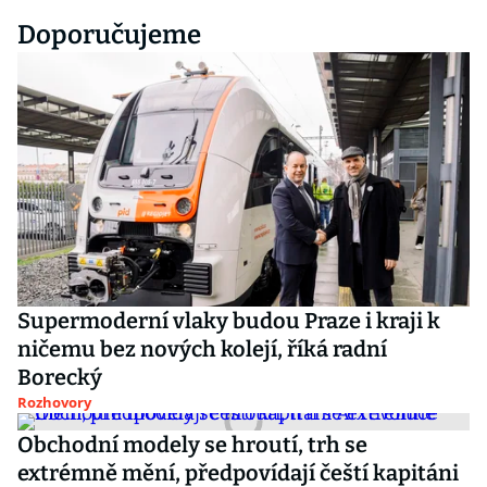
Doporučujeme
Supermoderní vlaky budou Praze i kraji k
ničemu bez nových kolejí, říká radní
Borecký
Rozhovory
Obchodní modely se hroutí, trh se
extrémně mění, předpovídají čeští kapitáni