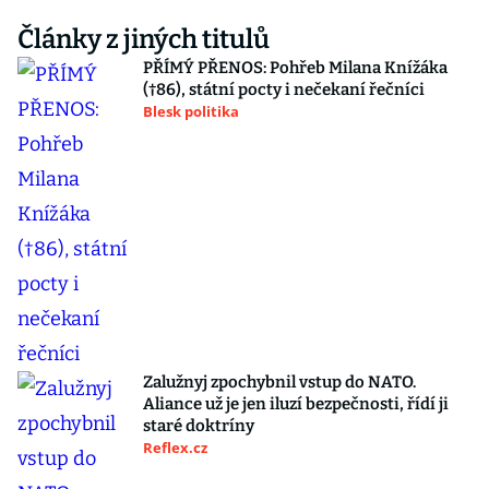
Články z jiných titulů
PŘÍMÝ PŘENOS: Pohřeb Milana Knížáka
(†86), státní pocty i nečekaní řečníci
Blesk politika
Zalužnyj zpochybnil vstup do NATO.
Aliance už je jen iluzí bezpečnosti, řídí ji
staré doktríny
Reflex.cz