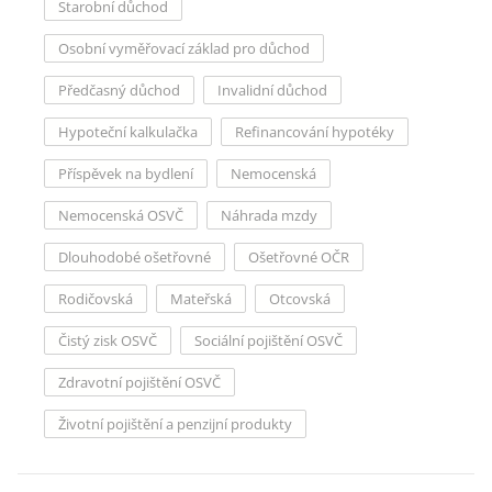
Starobní důchod
Osobní vyměřovací základ pro důchod
Předčasný důchod
Invalidní důchod
Hypoteční kalkulačka
Refinancování hypotéky
Příspěvek na bydlení
Nemocenská
Nemocenská OSVČ
Náhrada mzdy
Dlouhodobé ošetřovné
Ošetřovné OČR
Rodičovská
Mateřská
Otcovská
Čistý zisk OSVČ
Sociální pojištění OSVČ
Zdravotní pojištění OSVČ
Životní pojištění a penzijní produkty