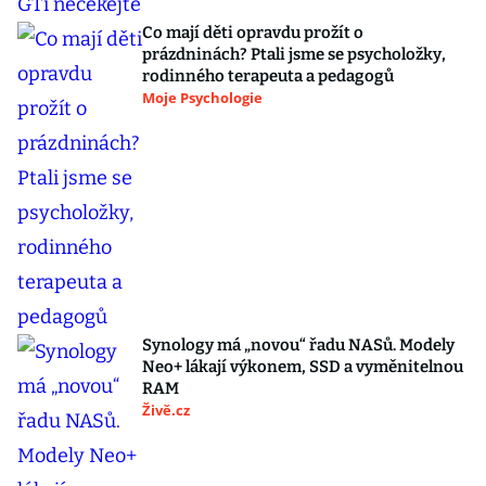
Co mají děti opravdu prožít o
prázdninách? Ptali jsme se psycholožky,
rodinného terapeuta a pedagogů
Moje Psychologie
Synology má „novou“ řadu NASů. Modely
Neo+ lákají výkonem, SSD a vyměnitelnou
RAM
Živě.cz